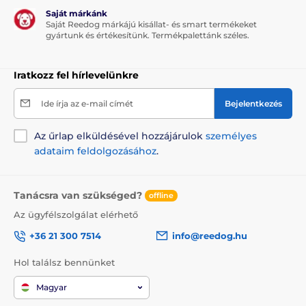
Saját márkánk
Saját Reedog márkájú kisállat- és smart termékeket
gyártunk és értékesítünk. Termékpalettánk széles.
Iratkozz fel hírlevelünkre
Ide írja az e-mail címét
Bejelentkezés
Az űrlap elküldésével hozzájárulok
személyes
adataim feldolgozásához
.
Tanácsra van szükséged?
offline
Az ügyfélszolgálat elérhető
+36 21 300 7514
info@reedog.hu
Hol találsz bennünket
Magyar