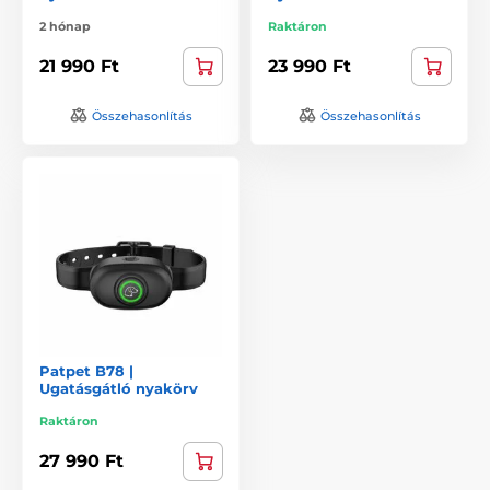
2 hónap
Raktáron
21 990 Ft
23 990 Ft
Összehasonlítás
Összehasonlítás
Patpet B78 |
Ugatásgátló nyakörv
Raktáron
27 990 Ft