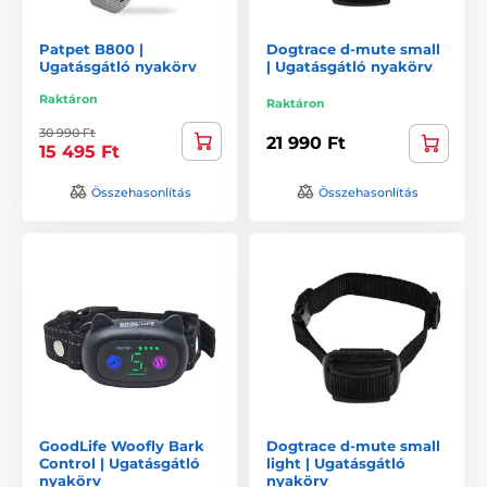
Patpet B800 |
Dogtrace d-mute small
Ugatásgátló nyakörv
| Ugatásgátló nyakörv
Raktáron
Raktáron
30 990 Ft
21 990 Ft
15 495 Ft
Összehasonlítás
Összehasonlítás
GoodLife Woofly Bark
Dogtrace d-mute small
Control | Ugatásgátló
light | Ugatásgátló
nyakörv
nyakörv