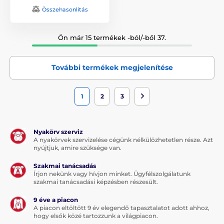
Összehasonlítás
Ön már 15 termékek -ból/-ből 37.
További termékek megjelenítése
1
2
3
Nyakörv szerviz
A nyakörvek szervizelése cégünk nélkülözhetetlen része. Azt
nyújtjuk, amire szüksége van.
Szakmai tanácsadás
Írjon nekünk vagy hívjon minket. Ügyfélszolgálatunk
szakmai tanácsadási képzésben részesült.
9 éve a piacon
A piacon eltöltött 9 év elegendő tapasztalatot adott ahhoz,
hogy elsők közé tartozzunk a világpiacon.