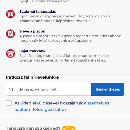
nyújtjuk, amire szüksége van.
Szakmai tanácsadás
Írjon nekünk vagy hívjon minket. Ügyfélszolgálatunk
szakmai tanácsadási képzésben részesült.
9 éve a piacon
A piacon eltöltött 9 év elegendő tapasztalatot adott ahhoz,
hogy elsők közé tartozzunk a világpiacon.
Saját márkánk
Saját Reedog márkájú kisállat- és smart termékeket
gyártunk és értékesítünk. Termékpalettánk széles.
Iratkozz fel hírlevelünkre
Ide írja az e-mail címét
Bejelentkezés
Az űrlap elküldésével hozzájárulok
személyes
adataim feldolgozásához
.
Tanácsra van szükséged?
offline