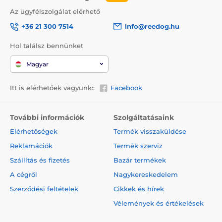
Az ügyfélszolgálat elérhető
+36 21 300 7514
info@reedog.hu
Hol találsz bennünket
Magyar
Itt is elérhetőek vagyunk::
Facebook
További információk
Szolgáltatásaink
Elérhetőségek
Termék visszaküldése
Reklamációk
Termék szerviz
Szállítás és fizetés
Bazár termékek
A cégről
Nagykereskedelem
Szerződési feltételek
Cikkek és hírek
Vélemények és értékelések