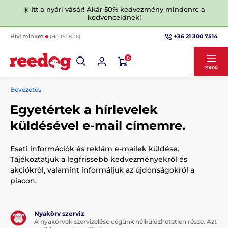
☀️ Itt a nyári vásár! Akár 50% kedvezmény mindenre a
kedvenceidnek!
+36 21 300 7514
Hívj minket
(Hé-Pé 8-16)
0
Menü
Bevezetés
Egyetértek a hírlevelek
küldésével e-mail címemre.
Eseti információk és reklám e-mailek küldése.
Tájékoztatjuk a legfrissebb kedvezményekről és
akciókról, valamint informáljuk az újdonságokról a
piacon.
Nyakörv szerviz
A nyakörvek szervizelése cégünk nélkülözhetetlen része. Azt