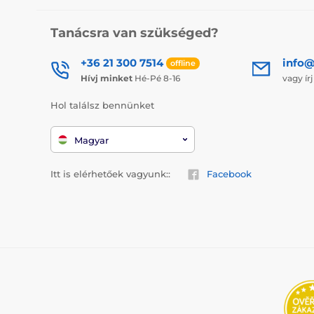
Tanácsra van szükséged?
+36 21 300 7514
info@
offline
Hívj minket
Hé-Pé 8-16
vagy ír
Hol találsz bennünket
Magyar
Itt is elérhetőek vagyunk::
Facebook