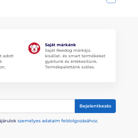
Saját márkánk
Saját Reedog márkájú
t adott
kisállat- és smart termékeket
é
gyártunk és értékesítünk.
on.
Termékpalettánk széles.
Bejelentkezés
ájárulok
személyes adataim feldolgozásához
.