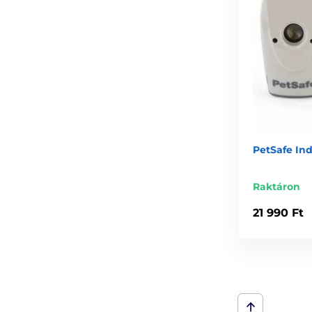
PetSafe Ind
Raktáron
21 990 Ft