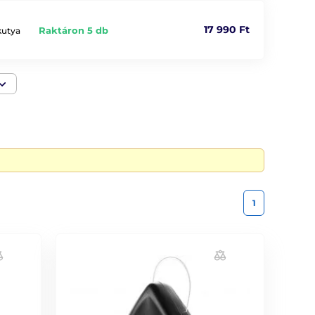
rekció. A nem kívánt ugatás elkerülésének további
t vagy üvöltését a kertben vagy a lakásban.
17 990 Ft
Raktáron 5 db
kutya
at minket az alábbi telefonszámon: +420 216 216 106,
yanyakörv felel meg. Ezért készítettünk különleges
1
nyiben nem lesz elégedett a nyakörvvel, kicserélheti
ktiválja a nyakörvet, mely rezgés, hangjelzés,