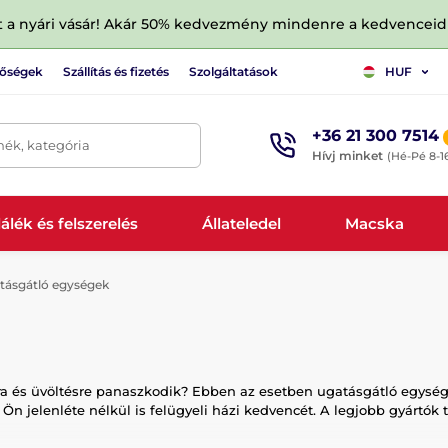
tt a nyári vásár! Akár 50% kedvezmény mindenre a kedvencei
tőségek
Szállítás és fizetés
Szolgáltatások
HUF
+36 21 300 7514
mék, kategória
Hívj minket
(Hé-Pé 8-1
álék és felszerelés
Állateledel
Macska
tásgátló egységek
ra és üvöltésre panaszkodik? Ebben az esetben ugatásgátló egység
 jelenléte nélkül is felügyeli házi kedvencét. A legjobb gyártók t