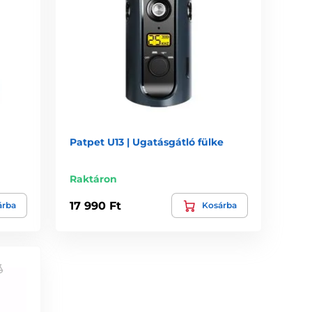
enyebb természetű kutyafajtáknak a legtöbb esetben
zinten állítható. További információt olvashat
itt
.
ek. A vízhatlan nyakörvek használhatók esőben. A
Patpet U13 | Ugatásgátló fülke
Raktáron
17 990 Ft
árba
Kosárba