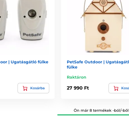
oor | Ugatásgátló fülke
PetSafe Outdoor | Ugatásgát
fülke
Raktáron
27 990 Ft
Kosárba
Kos
Ön már 8 termékek -ból/-ből