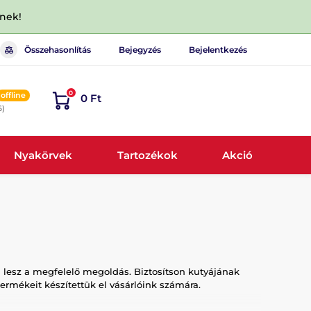
dnek!
Összehasonlítás
Bejegyzés
Bejelentkezés
0
offline
0 Ft
6)
Nyakörvek
Tartozékok
Akció
 lesz a megfelelő megoldás. Biztosítson kutyájának
ermékeit készítettük el vásárlóink számára.