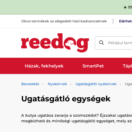
☀️ I
Okos termékek az elégedett házi kedvenceknek
Elérhe
Például ter
Házak, fekhelyek
SmartPet
Tápl
Bevezetés
Nyakörvek
Ugatásgátló nyakörvek
Uga
Ugatásgátló egységek
A kutya ugatása zavarja a szomszédot? Éjszakai ugatás
megbízható és minőségi ugatásgátló egységet, mely az Ön