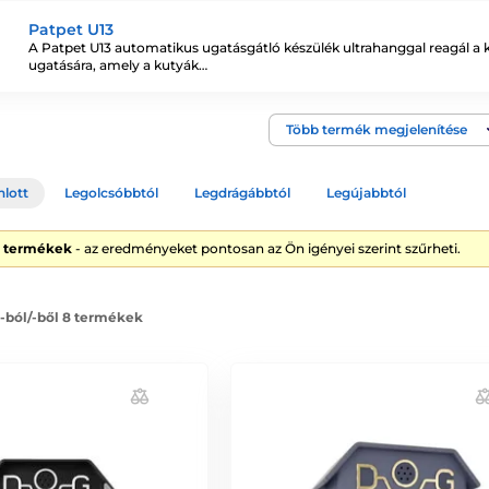
k:
hangjelzés
,
rezgés
,
spray
,
ultrahang
vagy
elektromos
impulzus kor
szerűen, ultrahang sugárzásával akadályozzák meg a kutya ugatásá
Patpet U13
A Patpet U13 automatikus ugatásgátló készülék ultrahanggal reagál a 
ugatására, amely a kutyák…
kiválasztásában
Több termék megjelenítése
k kiválasztásában, Ügyfélszolgálatunk áll a rendelkezésére. Hívh
ználja az online chat ablakot, weboldalunk jobb alsó sarkában.
nlott
Legolcsóbbtól
Legdrágábbtól
Legújabbtól
rvet
8 termékek
- az eredményeket pontosan az Ön igényei szerint szűrheti.
önböznek egymástól és szinte minden kutyafajtának más és más kut
 -ból/-ből 8 termékek
ásában és 1 hónap próbaidő áll Ön és kutyája rendelkezésére! Amen
 használatával megakadályozható a nem kívánt ugatás. Az ugatás a