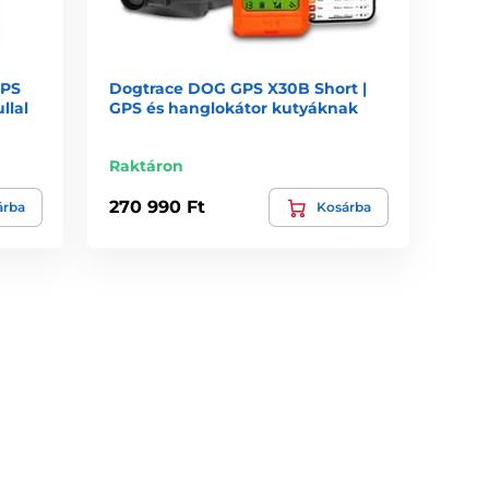
GPS
Dogtrace DOG GPS X30B Short |
llal
GPS és hanglokátor kutyáknak
Raktáron
270 990 Ft
árba
Kosárba