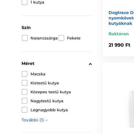
1 kutya
Dogtrace D
nyomkövető 
kutyáknak
Szín
Raktáron
Narancssárga
Fekete
21 990 Ft
Méret
Macska
Kistestű kutya
Közepes testű kutya
Nagytestű kutya
Legnagyobb kutya
További (1)