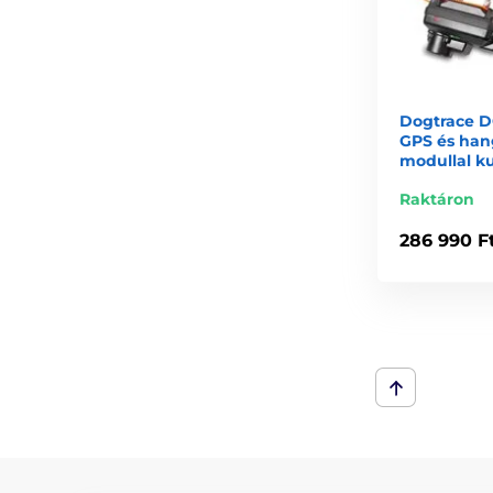
Dogtrace D
GPS és han
modullal k
Raktáron
286 990 F