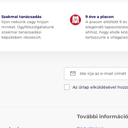
Szakmai tanácsadás
9 éve a piacon
Írjon nekünk vagy hívjon
A piacon eltöltött 9 év
minket. Ügyfélszolgálatunk
elegendő tapasztalato
szakmai tanácsadási
ahhoz, hogy elsők köz
képzésben részesült.
tartozzunk a világpiac
Ide írja az e-mail címét
Az űrlap elküldésével hozz
További informáci