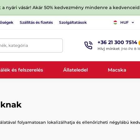
tt a nyári vásár! Akár 50% kedvezmény mindenre a kedvencei
tőségek
Szállítás és fizetés
Szolgáltatások
HUF
+36 21 300 7514
mék, kategória
Hívj minket
(Hé-Pé 8-1
álék és felszerelés
Állateledel
Macska
áknak
atával folyamatosan lokalizálhatja és ellenőrizheti négylábú kedv