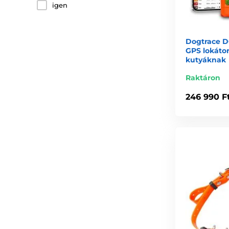
igen
Dogtrace D
GPS lokáto
kutyáknak
Raktáron
246 990 F