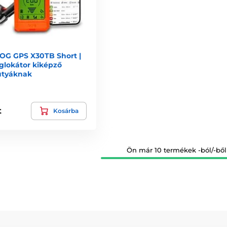
OG GPS X30TB Short |
glokátor kiképző
utyáknak
t
Kosárba
Ön már 10 termékek -ból/-ből 