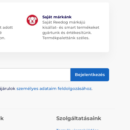
Saját márkánk
Saját Reedog márkájú
t adott
kisállat- és smart termékeket
é
gyártunk és értékesítünk.
on.
Termékpalettánk széles.
Bejelentkezés
ájárulok
személyes adataim feldolgozásához
.
ók
Szolgáltatásaink