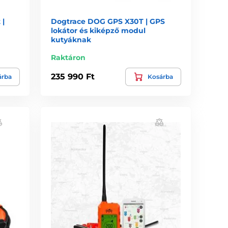
 |
Dogtrace DOG GPS X30T | GPS
lokátor és kiképző modul
kutyáknak
Raktáron
235 990 Ft
árba
Kosárba