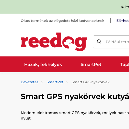
☀️ I
Okos termékek az elégedett házi kedvenceknek
Elérhe
Például ter
Házak, fekhelyek
SmartPet
Tápl
Bevezetés
SmartPet
Smart GPS nyakörvek
Smart GPS nyakörvek kuty
Modern elektromos smart GPS nyakörvek, melyek használ
nyújt.