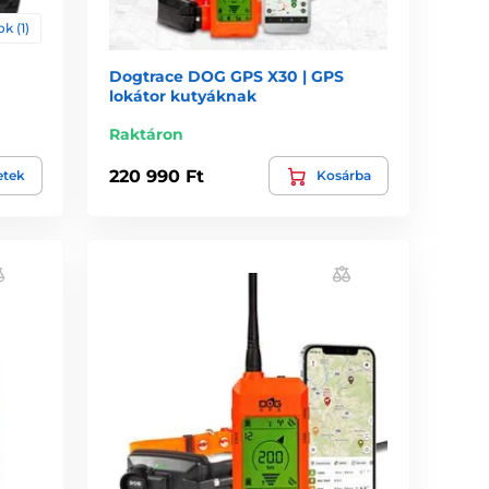
k (1)
Dogtrace DOG GPS X30 | GPS
lokátor kutyáknak
Raktáron
220 990 Ft
etek
Kosárba