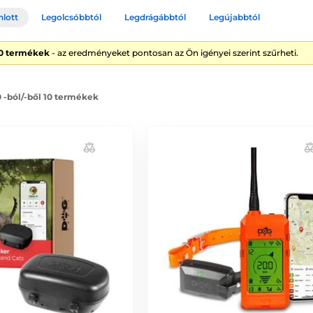
nlott
Legolcsóbbtól
Legdrágábbtól
Legújabbtól
10 termékek
- az eredményeket pontosan az Ön igényei szerint szűrheti.
0 -ból/-ből 10 termékek