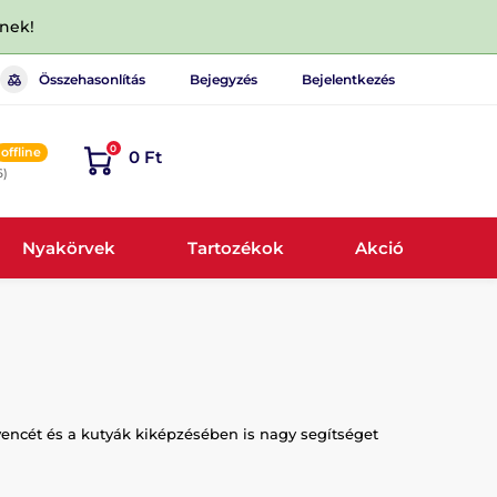
dnek!
Összehasonlítás
Bejegyzés
Bejelentkezés
0
offline
0 Ft
6)
Nyakörvek
Tartozékok
Akció
encét és a kutyák kiképzésében is nagy segítséget