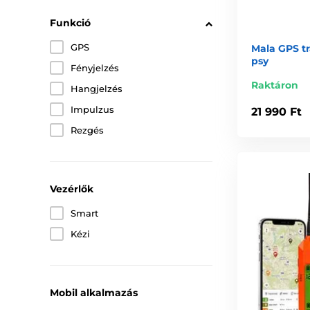
Funkció
GPS
Mala GPS tr
psy
Fényjelzés
Raktáron
Hangjelzés
Impulzus
21 990 Ft
Rezgés
Vezérlők
Smart
Kézi
Mobil alkalmazás