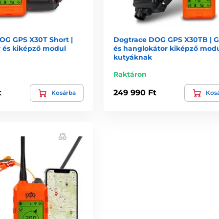
OG GPS X30T Short |
Dogtrace DOG GPS X30TB | 
r és kiképző modul
és hanglokátor kiképző modu
kutyáknak
Raktáron
t
249 990 Ft
Kosárba
Kos