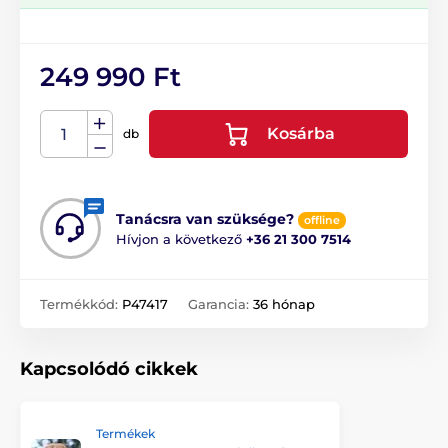
249 990 Ft
Kosárba
db
Tanácsra van szüksége?
offline
Hívjon a következő
+36 21 300 7514
Termékkód:
P47417
Garancia:
36 hónap
Kapcsolódó cikkek
Termékek