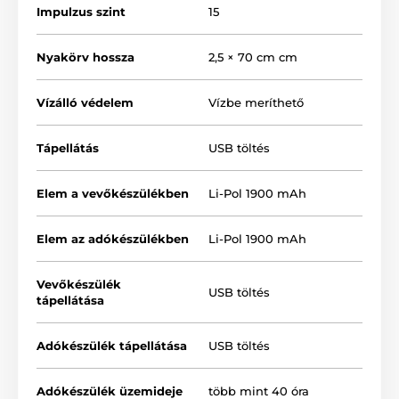
Impulzus szint
15
Nyakörv hossza
2,5 × 70 cm cm
Vízálló védelem
Vízbe meríthető
Tápellátás
USB töltés
Elem a vevőkészülékben
Li-Pol 1900 mAh
Elem az adókészülékben
Li-Pol 1900 mAh
Vevőkészülék
USB töltés
tápellátása
Adókészülék tápellátása
USB töltés
Adókészülék üzemideje
több mint 40 óra