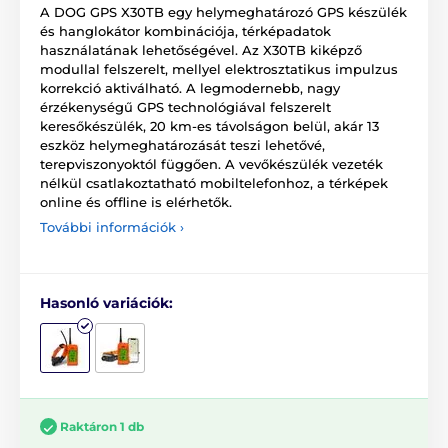
A DOG GPS X30TB egy helymeghatározó GPS készülék
és hanglokátor kombinációja, térképadatok
használatának lehetőségével. Az X30TB kiképző
modullal felszerelt, mellyel elektrosztatikus impulzus
korrekció aktiválható. A legmodernebb, nagy
érzékenységű GPS technológiával felszerelt
keresőkészülék, 20 km-es távolságon belül, akár 13
eszköz helymeghatározását teszi lehetővé,
terepviszonyoktól függően. A vevőkészülék vezeték
nélkül csatlakoztatható mobiltelefonhoz, a térképek
online és offline is elérhetők.
További információk ›
Hasonló variációk:
Raktáron 1 db