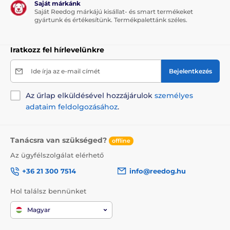
Saját márkánk
Saját Reedog márkájú kisállat- és smart termékeket
Kutyáknak
Professzionális
gyártunk és értékesítünk. Termékpalettánk széles.
Iratkozz fel hírlevelünkre
Ide írja az e-mail címét
Bejelentkezés
Az űrlap elküldésével hozzájárulok
személyes
adataim feldolgozásához
.
Tanácsra van szükséged?
offline
Az ügyfélszolgálat elérhető
+36 21 300 7514
info@reedog.hu
Hol találsz bennünket
Magyar