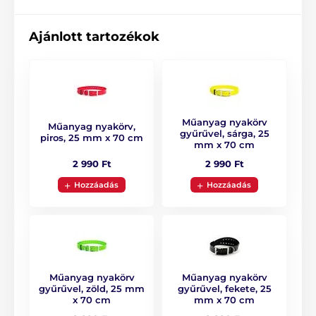
Iránytű
Ajánlott tartozékok
Az összes készülék útvonalának feljegyzése
Kutyaugatás jelzése feljegyzéssel a térképen
Akusztikus jel - kiképzés / lokalizálás
Távolság és területmérés a térképen
Geo-fence - virtuális akusztikus határvonal
Műanyag nyakörv
Műanyag nyakörv,
létrehozásának képessége a térképen
gyűrűvel, sárga, 25
piros, 25 mm x 70 cm
mm x 70 cm
Útvonalpontok mentése a térképen
2 990 Ft
2 990 Ft
Stimulációs impulzus és fényjelzés funkció
Hozzáadás
Hozzáadás
A termék előnyei:
Hatótáv 20 km
Akár 13 kutya követése
Műanyag nyakörv
Műanyag nyakörv
Vízálló vevő és adó
gyűrűvel, zöld, 25 mm
gyűrűvel, fekete, 25
x 70 cm
mm x 70 cm
Hosszú akkumulátor-élettartam