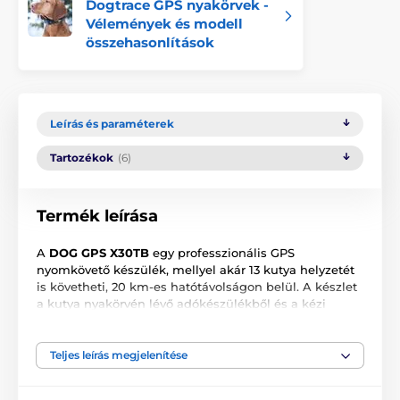
Dogtrace GPS nyakörvek -
Vélemények és modell
összehasonlítások
Leírás és paraméterek
Tartozékok
(6)
Termék leírása
A
DOG GPS X30TB
egy professzionális GPS
nyomkövető készülék, mellyel akár 13 kutya helyzetét
is követheti, 20 km-es hatótávolságon belül. A készlet
a kutya nyakörvén lévő adókészülékből és a kézi
vevőkészülékből tevődik össze. A gazdi a
vevőkészüléken ellenőrizheti a kutya távolságát és
irányát a készüléktől. Az adóegység műhold
Teljes leírás megjelenítése
segítségével határozza meg saját helyzetét és
rádiófrekvenciás jellel továbbítja az információt a