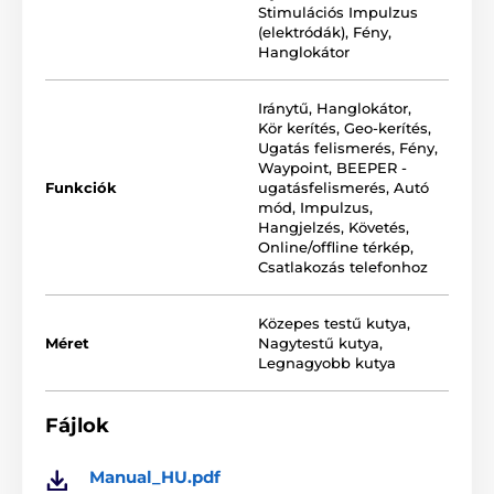
iránytű funkció - milyen irányban tartózkodik a
Stimulációs Impulzus
kutya
(elektródák)
,
Fény
,
Hanglokátor
FENCE funkció - megjelölhető a kutya területe, ahol
szabadon mozoghat
BEEPER funkció - állás / mozgásérzékelés
Iránytű
,
Hanglokátor
,
Kör kerítés
,
Geo-kerítés
,
WYPOINT funkció - akár 13 helyzet elmenthető -
Ugatás felismerés
,
Fény
,
lehetőség van a a navigálásra az elmentett
Waypoint
,
BEEPER -
pontokhoz (vevő)
Funkciók
ugatásfelismerés
,
Autó
mód
,
Impulzus
,
CAR mode - üzemmód a vevőkészülék
Hangjelzés
,
Követés
,
használatához autóban
Online/offline térkép
,
a vevőkészülék gyors indítása
Csatlakozás telefonhoz
könnyű és kisméretű nyakörv
Közepes testű kutya
,
egyszerű kezelés
Méret
Nagytestű kutya
,
Legnagyobb kutya
A Dogtrace GPS alkalmazás funkciói:
Fájlok
Az összes készülék kimutatása
Manual_HU.pdf
On-line és off-line térkép