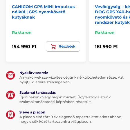
Nyakörv
CANICOM GPS MINI impulzus
Vevőegység – ké
Elektródák 10 mm, 17 mm
nélkül | GPS nyomkövető
DOG GPS X40-he
kutyáknak
nyomkövető és 
Kettős hálózati adapter
rendszer kutyá
2 db USB kábel töltő klipsszel GPS-hez
Raktáron
Raktáron
Tesztdióda
Nyakba akasztható zsinór
154 990 Ft
161 990 Ft
Részletek
Utasítás
Megjegyzés: A kép csak illusztráció.
Nyakörv szerviz
A nyakörvek szervizelése cégünk nélkülözhetetlen része. Azt
A műszaki specifikációk előzetes értesítés nélkül
nyújtjuk, amire szüksége van.
változhatnak. A képek csak illusztrációk.
Szakmai tanácsadás
Írjon nekünk vagy hívjon minket. Ügyfélszolgálatunk
szakmai tanácsadási képzésben részesült.
A termék a következő kategóriákba sorolt
9 éve a piacon
A piacon eltöltött 9 év elegendő tapasztalatot adott ahhoz,
Smart GPS nyakörvek
hogy elsők közé tartozzunk a világpiacon.
GPS kutyanyakörvek és készülékek