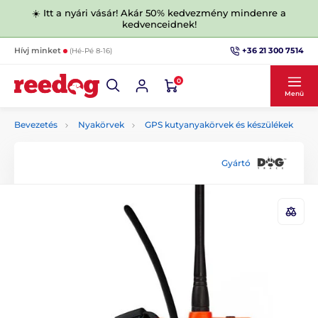
☀️ Itt a nyári vásár! Akár 50% kedvezmény mindenre a
kedvenceidnek!
+36 21 300 7514
Hívj minket
(Hé-Pé 8-16)
0
Menü
Bevezetés
Nyakörvek
GPS kutyanyakörvek és készülékek
Gyártó