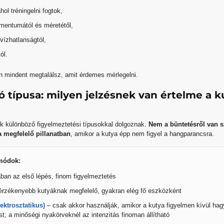
hol tréningelni fogtok,
mentumától és méretétől,
 vízhatlanságtól,
ól.
n mindent megtalálsz, amit érdemes mérlegelni.
ió típusa: milyen jelzésnek van értelme a 
k különböző figyelmeztetési típusokkal dolgoznak.
Nem a büntetésről van 
a megfelelő pillanatban
, amikor a kutya épp nem figyel a hangparancsra.
módok:
ában az első lépés, finom figyelmeztetés
érzékenyebb kutyáknak megfelelő, gyakran elég fő eszközként
ektrosztatikus)
– csak akkor használják, amikor a kutya figyelmen kívül hag
t; a minőségi nyakörveknél az intenzitás finoman állítható