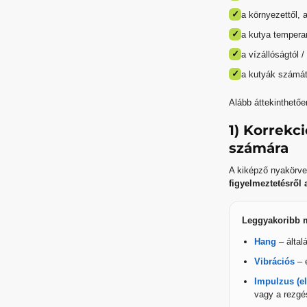
✓
a környezettől, a
✓
a kutya tempera
✓
a vízállóságtól /
✓
a kutyák számát
Alább áttekinthetőe
1) Korrekc
számára
A kiképző nyakörve
figyelmeztetésről 
Leggyakoribb 
Hang
– által
Vibrációs
– 
Impulzus (el
vagy a rezgés