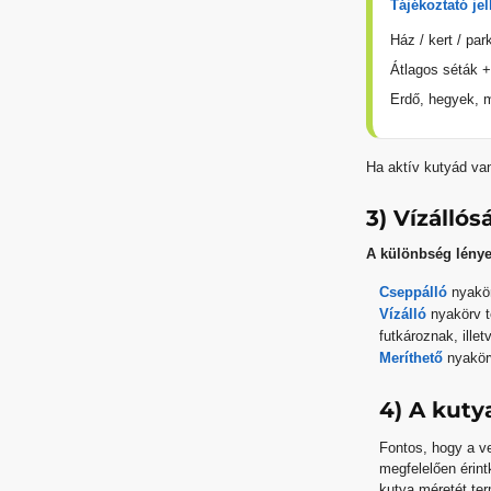
Tájékoztató jel
Ház / kert / pa
Átlagos séták 
Erdő, hegyek, 
Ha aktív kutyád van
3) Vízállós
A különbség lény
Cseppálló
nyakör
Vízálló
nyakörv t
futkároznak, ille
Meríthető
nyakörv
4) A kuty
Fontos, hogy a ve
megfelelően érin
kutya méretét te