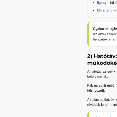
Spray
– hűsí
Ultrahang
– 
Gyakorlati aján
Az érzékenyebb 
helyzetekre, am
2) Hatótáv
működőké
A hatótáv az egyik 
befolyásolják:
Fák és sűrű erdő.
környezet).
Az alap eszközökné
rövidebb lehet, mint