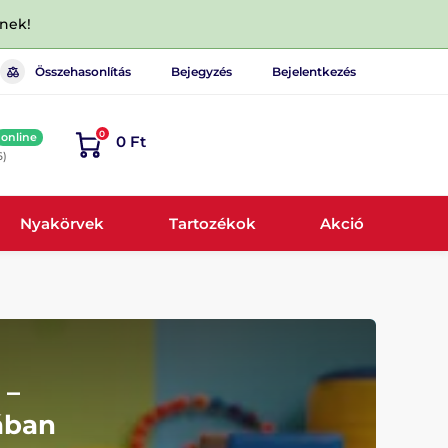
dnek!
Összehasonlítás
Bejegyzés
Bejelentkezés
0
online
0 Ft
6)
Nyakörvek
Tartozékok
Akció
 –
ában