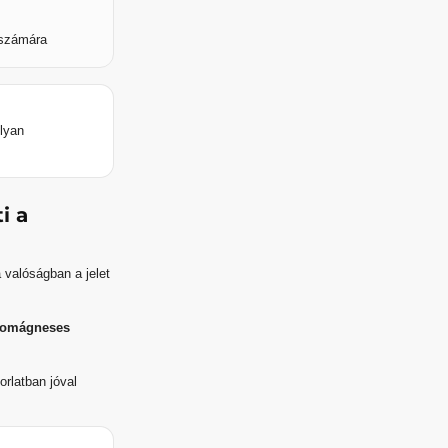
 számára
lyan
i a
 valóságban a jelet
tromágneses
rlatban jóval