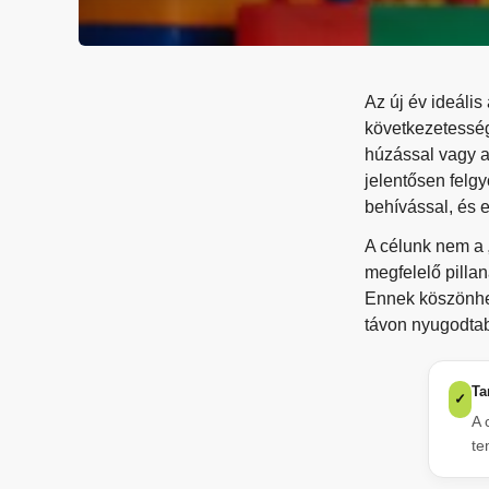
Az új év ideáli
következetesség
húzással vagy a
jelentősen felgy
behívással, és 
A célunk nem a „
megfelelő pilla
Ennek köszönhet
távon nyugodta
Ta
✓
A 
te