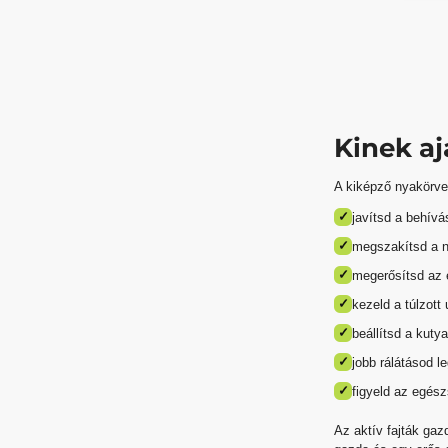
Kinek aj
A kiképző nyakörve
✓
javítsd a behívás
✓
megszakítsd a ne
✓
megerősítsd az 
✓
kezeld a túlzott 
✓
beállítsd a kuty
✓
jobb rálátásod 
✓
figyeld az egész
Az aktív fajták gaz