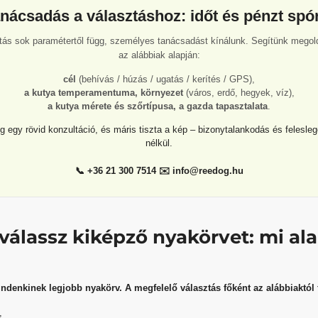
nácsadás a választáshoz: időt és pénzt spó
tás sok paramétertől függ, személyes tanácsadást kínálunk. Segítünk megol
az alábbiak alapján:
cél
(behívás / húzás / ugatás / kerítés / GPS),
a kutya temperamentuma, környezet
(város, erdő, hegyek, víz),
a kutya mérete és szőrtípusa, a gazda tapasztalata
.
 egy rövid konzultáció, és máris tiszta a kép – bizonytalankodás és felesleg
nélkül.
📞 +36 21 300 7514 ✉️ info@reedog.hu
álassz kiképző nyakörvet: mi al
ndenkinek legjobb nyakörv. A megfelelő választás főként az alábbiaktól 
,