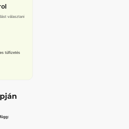
rol
dást választani
es túlfizetés
apján
függ: