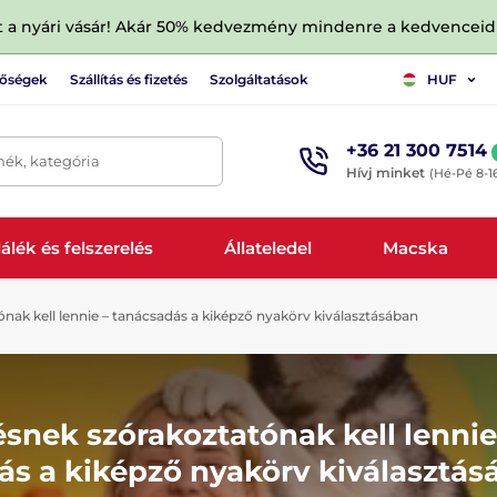
tt a nyári vásár! Akár 50% kedvezmény mindenre a kedvencei
tőségek
Szállítás és fizetés
Szolgáltatások
HUF
+36 21 300 7514
mék, kategória
Hívj minket
(Hé-Pé 8-1
álék és felszerelés
Állateledel
Macska
nak kell lennie – tanácsadás a kiképző nyakörv kiválasztásában
snek szórakoztatónak kell lennie
ás a kiképző nyakörv kiválasztás