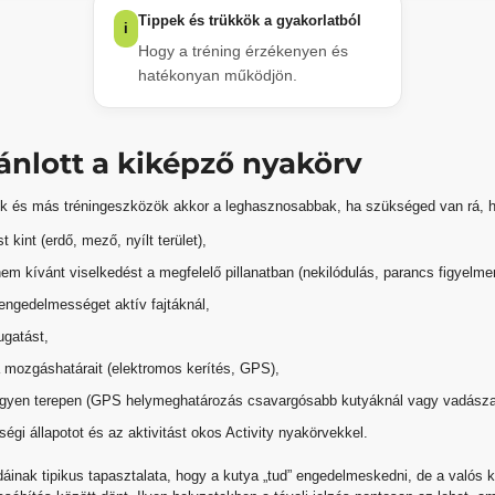
Tippek és trükkök a gyakorlatból
i
Hogy a tréning érzékenyen és
hatékonyan működjön.
ánlott a kiképző nyakörv
k és más tréningeszközök akkor a leghasznosabbak, ha szükséged van rá, 
t kint (erdő, mező, nyílt terület),
m kívánt viselkedést a megfelelő pillanatban (nekilódulás, parancs figyelme
engedelmességet aktív fajtáknál,
ugatást,
a mozgáshatárait (elektromos kerítés, GPS),
legyen terepen (GPS helymeghatározás csavargósabb kutyáknál vagy vadászat
ségi állapotot és az aktivitást okos Activity nyakörvekkel.
dáinak tipikus tapasztalata, hogy a kutya „tud” engedelmeskedni, de a valós 