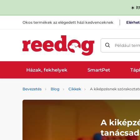
☀️ I
Okos termékek az elégedett házi kedvenceknek
Elérhe
Például ter
Házak, fekhelyek
SmartPet
Tápl
Bevezetés
Blog
Cikkek
A kiképzésnek szórakoztató
A kiképzé
tanácsad