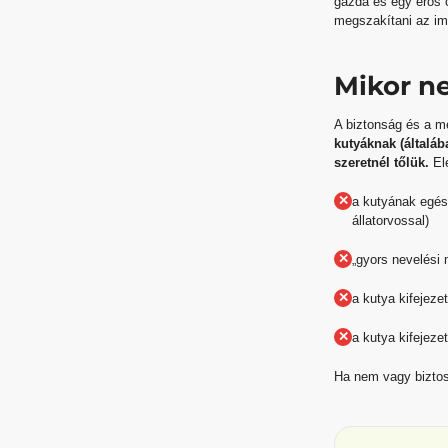
gazda és egy erős c
megszakítani az im
Mikor ne
A biztonság és a m
kutyáknak (általá
szeretnél tőlük.
Ele
✕
a kutyának egész
állatorvossal)
✕
„gyors nevelési 
✕
a kutya kifejeze
✕
a kutya kifejeze
Ha nem vagy biztos