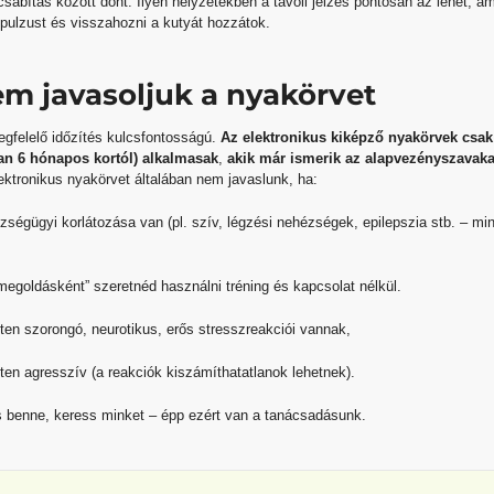
sábítás között dönt. Ilyen helyzetekben a távoli jelzés pontosan az lehet, am
pulzust és visszahozni a kutyát hozzátok.
m javasoljuk a nyakörvet
egfelelő időzítés kulcsfontosságú.
Az elektronikus kiképző nyakörvek csa
ban 6 hónapos kortól) alkalmasak
,
akik már ismerik az alapvezényszavakat
ktronikus nyakörvet általában nem javaslunk, ha:
ségügyi korlátozása van (pl. szív, légzési nehézségek, epilepszia stb. – min
megoldásként” szeretnéd használni tréning és kapcsolat nélkül.
tten szorongó, neurotikus, erős stresszreakciói vannak,
tten agresszív (a reakciók kiszámíthatatlanok lehetnek).
 benne, keress minket – épp ezért van a tanácsadásunk.