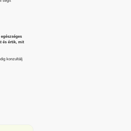
i segít
k egészséges
 és értik, mit
dig konzultálj