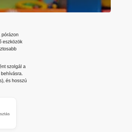
a pórázon
ző eszközök
biztosabb
ént szolgál a
 behívásra.
s), és hosszú
asztás