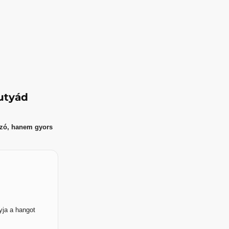
kutyád
szó, hanem gyors
yja a hangot