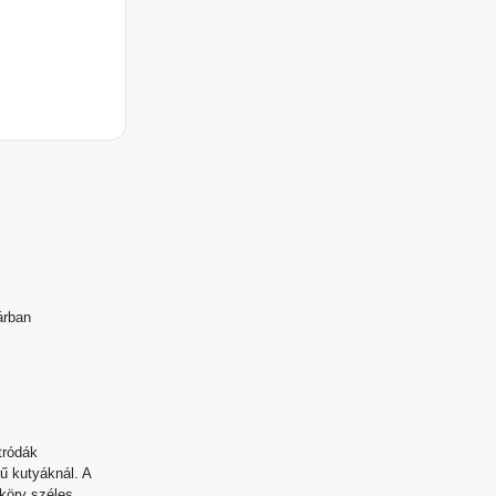
árban
tródák
ű kutyáknál. A
körv széles