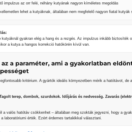
tő impulzus az orr felé, néhány kutyának nagyon kíméletes megoldás
kellemetlen lehet a kutyáknak, általában nem megfelelő nagyon fiatal kutyák
lás:
kutyáknál gyakran elég a hang és a rezgés. Az impulzus inkább biztosíték o
ikor a kutya a hangos korrekció hatókörén kívül van.
: az a paraméter, ami a gyakorlatban eldönt
pességet
legfontosabb kritérium.
A gyártók ideális környezetben mérik a hatótávot, de a
 Tagolt terep, dombok, szurdokok. Időjárás és nedvesség. Zavarás (elek
l a valós hatótáv csökkenhet – általában meg szokták jegyezni, hogy a gyako
 a laboratóriumi érték. Ezért érdemes tartalékkal választani.