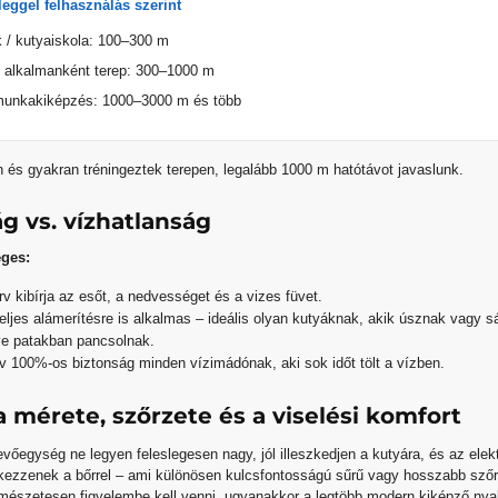
leggel felhasználás szerint
rk / kutyaiskola: 100–300 m
+ alkalmanként terep: 300–1000 m
munkakiképzés: 1000–3000 m és több
 és gyakran tréningeztek terepen, legalább 1000 m hatótávot javaslunk.
ág vs. vízhatlanság
eges:
v kibírja az esőt, a nedvességet és a vizes füvet.
eljes alámerítésre is alkalmas – ideális olyan kutyáknak, akik úsznak vagy s
tve patakban pancsolnak.
 100%-os biztonság minden vízimádónak, aki sok időt tölt a vízben.
a mérete, szőrzete és a viselési komfort
vőegység ne legyen feleslegesen nagy, jól illeszkedjen a kutyára, és az elek
tkezzenek a bőrrel – ami különösen kulcsfontosságú sűrű vagy hosszabb szőr
rmészetesen figyelembe kell venni, ugyanakkor a legtöbb modern kiképző nya