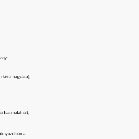
hogy:
n kívül hagyása),
i használatnál),
környezetben a