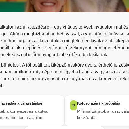
s alkalom az újrakezdésre – egy világos tervvel, nyugalommal és
gel. Akár a megbízhatatlan behívással, a vad utáni elfutással, 
z otthoni ugatással küzdötök, a megfelelően kiválasztott kikép
orsíthatják a fejlődést, segítenek érzékenyebb tréninget elérni 
ennek köszönhetően nyugodtabb sétákat biztosítanak.
büntetés”. A jól beállított kiképző nyakörv gyors, érthető jelzésk
natban, amikor a kutya épp nem figyel a hangra vagy a szokásos
ően a tréning biztonságosabb (a kutyának és a környezetnek i
bb.
nácsadás a választásban
Kölcsönzés / kipróbálás
↻
cél, a környezet és a kutya
Minimalizáljátok a rossz vál
mperamentuma alapján.
kockázatát.