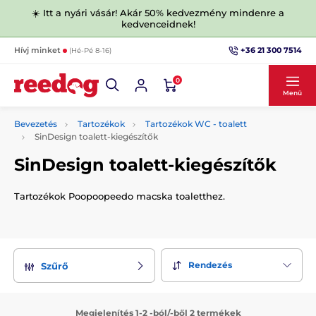
☀️ Itt a nyári vásár! Akár 50% kedvezmény mindenre a
kedvenceidnek!
+36 21 300 7514
Hívj minket
(Hé-Pé 8-16)
0
Menü
Bevezetés
Tartozékok
Tartozékok WC - toalett
SinDesign toalett-kiegészítők
SinDesign toalett-kiegészítők
Tartozékok Poopoopeedo macska toaletthez.
Rendezés
Szűrő
Megjelenítés 1-2 -ból/-ből 2 termékek