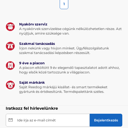
1
Nyakörv szerviz
A nyakörvek szervizelése cégünk nélkülözhetetlen része. Azt
nyújtjuk, amire szüksége van.
Szakmai tanácsadás
Írjon nekünk vagy hívjon minket. Ügyfélszolgálatunk
szakmai tanácsadási képzésben részesült.
9 éve a piacon
A piacon eltöltött 9 év elegendő tapasztalatot adott ahhoz,
hogy elsők közé tartozzunk a világpiacon.
Saját márkánk
Saját Reedog márkájú kisállat- és smart termékeket
gyártunk és értékesítünk. Termékpalettánk széles.
Iratkozz fel hírlevelünkre
Ide írja az e-mail címét
Bejelentkezés