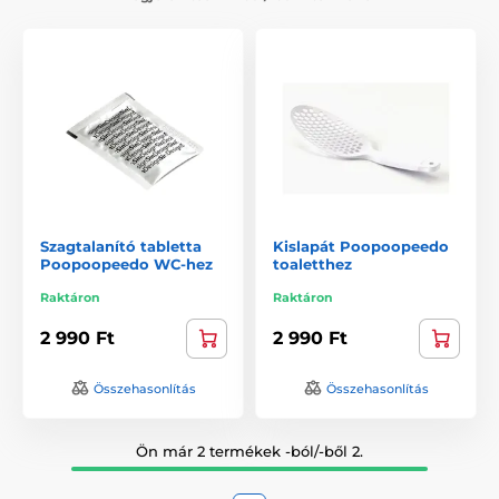
Szagtalanító tabletta
Kislapát Poopoopeedo
Poopoopeedo WC-hez
toaletthez
Raktáron
Raktáron
2 990 Ft
2 990 Ft
Összehasonlítás
Összehasonlítás
Ön már 2 termékek -ból/-ből 2.