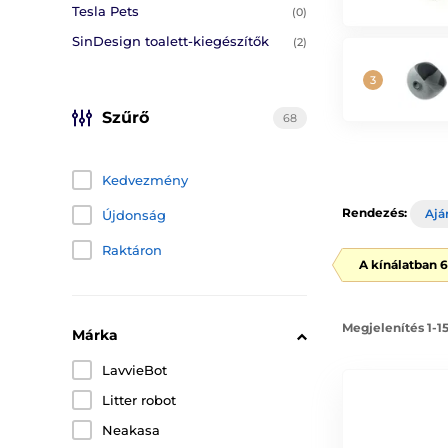
Tesla Pets
(0)
SinDesign toalett-kiegészítők
(2)
Szűrő
68
Kedvezmény
Rendezés:
Ajá
Újdonság
Raktáron
A kínálatban 
Megjelenítés 1-1
Márka
LavvieBot
Litter robot
Neakasa