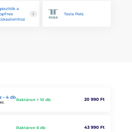
gészítők a
opFree
Tesla Pets
2
cskaalomhoz
 – 4 db
20 990 Ft
Raktáron > 10 db
ez.
43 990 Ft
Raktáron 6 db