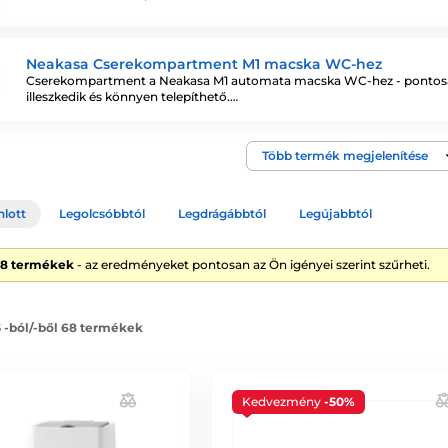
Neakasa Cserekompartment M1 macska WC-hez
Cserekompartment a Neakasa M1 automata macska WC-hez - ponto
illeszkedik és könnyen telepíthető.…
Több termék megjelenítése
nlott
Legolcsóbbtól
Legdrágábbtól
Legújabbtól
68 termékek
- az eredményeket pontosan az Ön igényei szerint szűrheti.
5 -ból/-ből 68 termékek
Kedvezmény
-50%