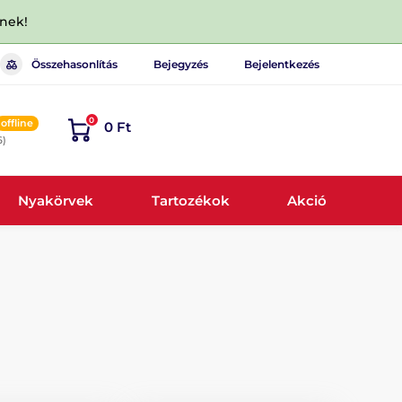
dnek!
Összehasonlítás
Bejegyzés
Bejelentkezés
0
offline
0 Ft
6)
Nyakörvek
Tartozékok
Akció