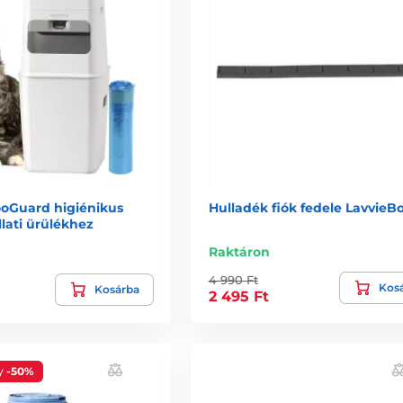
oGuard higiénikus
Hulladék fiók fedele LavvieB
lati ürülékhez
Raktáron
4 990 Ft
Kos
Kosárba
2 495 Ft
y
-50%