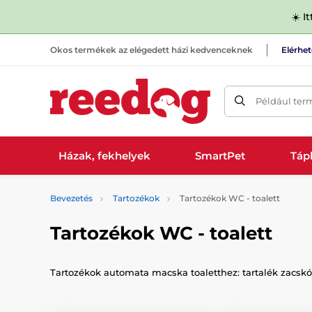
☀️ I
Okos termékek az elégedett házi kedvenceknek
Elérhe
Például ter
Házak, fekhelyek
SmartPet
Tápl
Bevezetés
Tartozékok
Tartozékok WC - toalett
Tartozékok WC - toalett
Tartozékok automata macska toaletthez: tartalék zacskók,