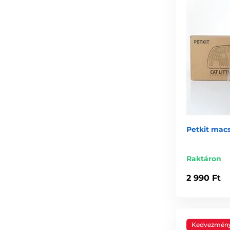
Petkit macs
Raktáron
2 990 Ft
Kedvezmén