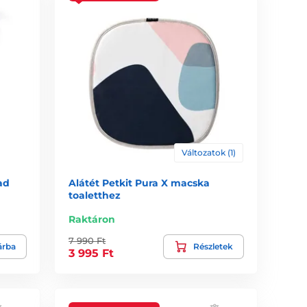
Változatok (1)
ad
Alátét Petkit Pura X macska
toaletthez
Raktáron
7 990 Ft
árba
Részletek
3 995 Ft