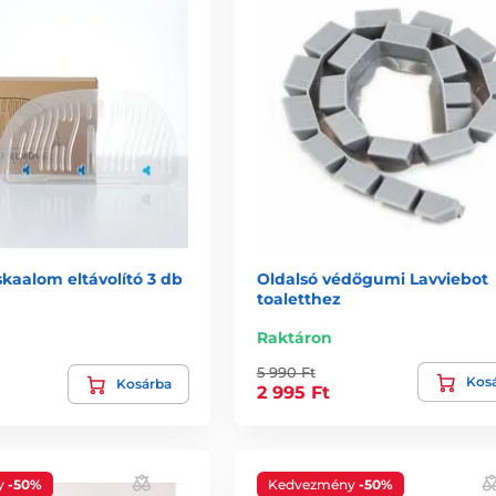
kaalom eltávolító 3 db
Oldalsó védőgumi Lavviebot
toaletthez
Raktáron
5 990 Ft
Kos
Kosárba
2 995 Ft
y
-50%
Kedvezmény
-50%