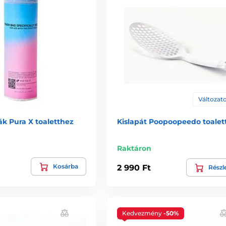
Változato
k Pura X toaletthez
Kislapát Poopoopeedo toalet
Raktáron
Kosárba
2 990 Ft
Részl
Kedvezmény
-50%