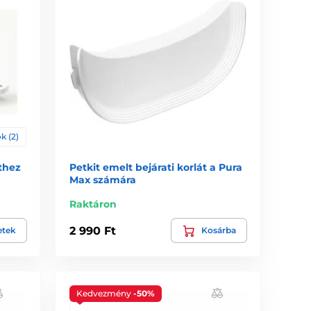
k (2)
thez
Petkit emelt bejárati korlát a Pura
Max számára
Raktáron
2 990 Ft
etek
Kosárba
Kedvezmény
-50%