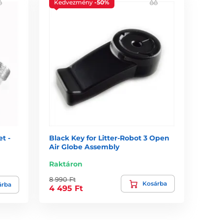
Kedvezmény
-50%
t -
Black Key for Litter-Robot 3 Open
Air Globe Assembly
Raktáron
8 990 Ft
Kosárba
árba
4 495 Ft