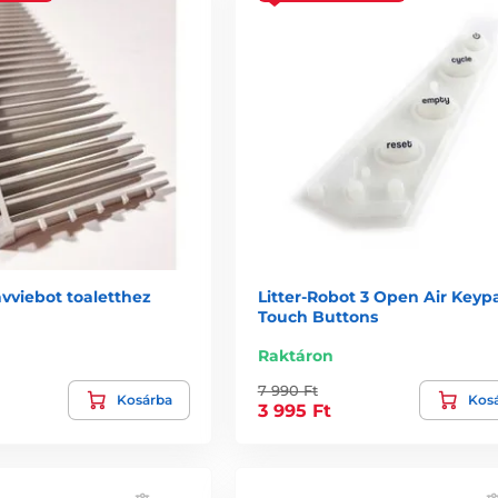
vviebot toaletthez
Litter-Robot 3 Open Air Keyp
Touch Buttons
Raktáron
7 990 Ft
Kosárba
Kos
3 995 Ft