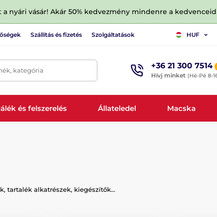
tt a nyári vásár! Akár 50% kedvezmény mindenre a kedvencei
tőségek
Szállítás és fizetés
Szolgáltatások
HUF
+36 21 300 7514
mék, kategória
Hívj minket
(Hé-Pé 8-1
álék és felszerelés
Állateledel
Macska
 tartalék alkatrészek, kiegészítők...