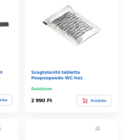
ot
Szagtalanító tabletta
Poopoopeedo WC-hez
Raktáron
árba
2 990 Ft
Kosárba