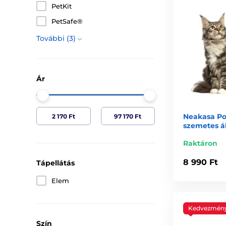
PetKit
PetSafe®
További (3)
Ár
Neakasa Po
szemetes ál
Raktáron
8 990 Ft
Tápellátás
Elem
Kedvezmén
Szín