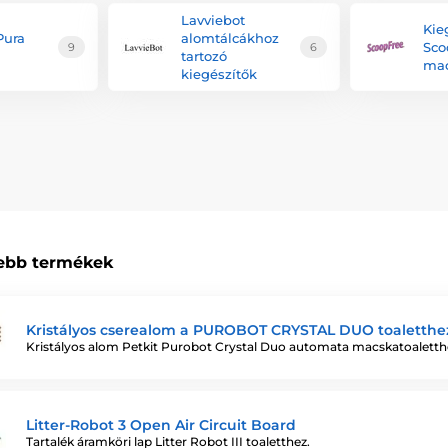
Lavviebot
Kie
Pura
alomtálcákhoz
Sco
9
6
tartozó
ma
kiegészítők
ebb termékek
Kristályos cserealom a PUROBOT CRYSTAL DUO toaletthez
Kristályos alom Petkit Purobot Crystal Duo automata macskatoaletth
Litter-Robot 3 Open Air Circuit Board
Tartalék áramköri lap Litter Robot III toaletthez.