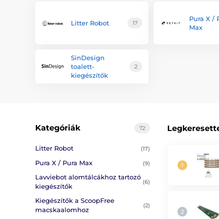
Pura X / 
Litter Robot
17
Max
SinDesign
toalett-
2
kiegészítők
Kategóriák
Legkeresett
72
Litter Robot
(17)
Pura X / Pura Max
(9)
Lavviebot alomtálcákhoz tartozó
(6)
kiegészítők
Kiegészítők a ScoopFree
(2)
macskaalomhoz