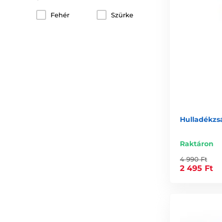
Fehér
Szürke
Hulladékzsá
Raktáron
4 990 Ft
2 495 Ft