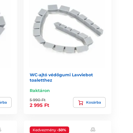
WC-ajtó védőgumi Lavviebot
toaletthez
Raktáron
5 990 Ft
árba
Kosárba
2 995 Ft
Kedvezmény
-50%