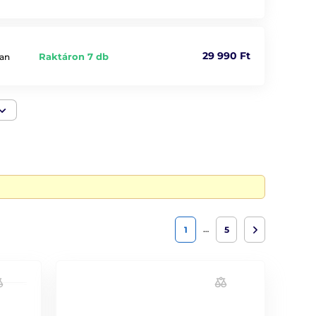
29 990 Ft
Raktáron 7 db
san
…
1
5