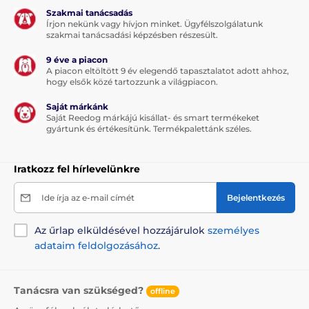
Szakmai tanácsadás
Írjon nekünk vagy hívjon minket. Ügyfélszolgálatunk
szakmai tanácsadási képzésben részesült.
9 éve a piacon
A piacon eltöltött 9 év elegendő tapasztalatot adott ahhoz,
hogy elsők közé tartozzunk a világpiacon.
Saját márkánk
Saját Reedog márkájú kisállat- és smart termékeket
gyártunk és értékesítünk. Termékpalettánk széles.
Iratkozz fel hírlevelünkre
Ide írja az e-mail címét
Bejelentkezés
Az űrlap elküldésével hozzájárulok
személyes
adataim feldolgozásához
.
Tanácsra van szükséged?
offline