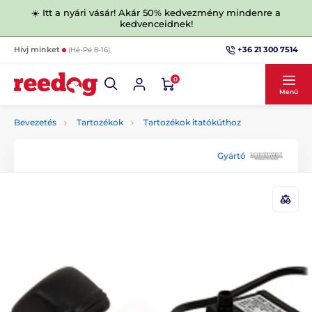
☀️ Itt a nyári vásár! Akár 50% kedvezmény mindenre a
kedvenceidnek!
+36 21 300 7514
Hívj minket
(Hé-Pé 8-16)
0
Menü
Bevezetés
Tartozékok
Tartozékok itatókúthoz
Gyártó