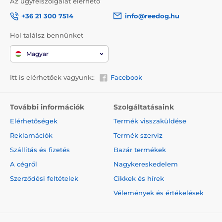
Az ügyfélszolgálat elérhető
+36 21 300 7514
info@reedog.hu
Hol találsz bennünket
Magyar
Itt is elérhetőek vagyunk::
Facebook
További információk
Szolgáltatásaink
Elérhetőségek
Termék visszaküldése
Reklamációk
Termék szerviz
Szállítás és fizetés
Bazár termékek
A cégről
Nagykereskedelem
Szerződési feltételek
Cikkek és hírek
Vélemények és értékelések