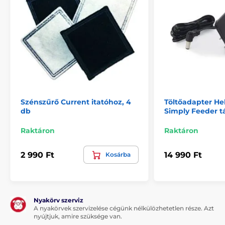
Szénszűrő Current itatóhoz, 4
Töltőadapter He
db
Simply Feeder 
Raktáron
Raktáron
2 990 Ft
14 990 Ft
Kosárba
Nyakörv szerviz
A nyakörvek szervizelése cégünk nélkülözhetetlen része. Azt
nyújtjuk, amire szüksége van.