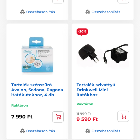
Összehasonlítás
Összehasonlítás
-20%
Tartalék szénszűrő
Tartalék szivattyú
Avalon, Sedona, Pagoda
Drinkwell Mini
itatókutakhoz, 4 db
itatókhoz
Raktáron
Raktáron
11 990 Ft
7 990 Ft
9 590 Ft
Összehasonlítás
Összehasonlítás