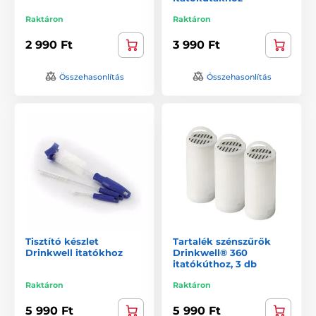
Raktáron
Raktáron
2 990 Ft
3 990 Ft
Összehasonlítás
Összehasonlítás
Tisztító készlet
Tartalék szénszűrők
Drinkwell itatókhoz
Drinkwell® 360
itatókúthoz, 3 db
Raktáron
Raktáron
5 990 Ft
5 990 Ft