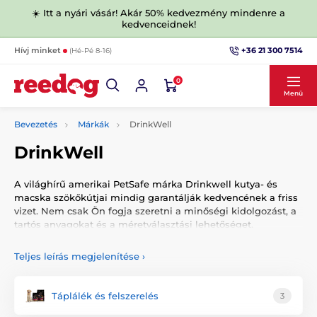
☀️ Itt a nyári vásár! Akár 50% kedvezmény mindenre a
kedvenceidnek!
+36 21 300 7514
Hívj minket
(Hé-Pé 8-16)
0
Menü
Bevezetés
Márkák
DrinkWell
DrinkWell
A világhírű amerikai PetSafe márka Drinkwell kutya- és
macska szökőkútjai mindig garantálják kedvencének a friss
vizet. Nem csak Ön fogja szeretni a minőségi kidolgozást, a
tartós anyagokat és a méretválasztási lehetőséget.
Teljes leírás megjelenítése
›
Táplálék és felszerelés
3