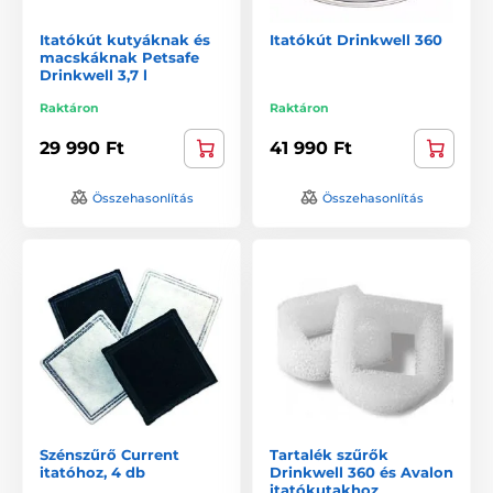
Itatókút kutyáknak és
Itatókút Drinkwell 360
macskáknak Petsafe
Drinkwell 3,7 l
Raktáron
Raktáron
29 990 Ft
41 990 Ft
Összehasonlítás
Összehasonlítás
Szénszűrő Current
Tartalék szűrők
itatóhoz, 4 db
Drinkwell 360 és Avalon
itatókutakhoz