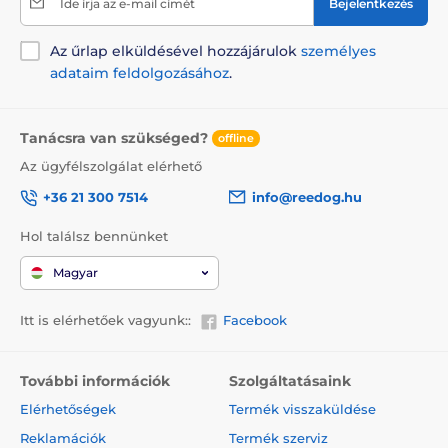
Ide írja az e-mail címét
Bejelentkezés
Az űrlap elküldésével hozzájárulok
személyes
adataim feldolgozásához
.
Tanácsra van szükséged?
offline
Az ügyfélszolgálat elérhető
+36 21 300 7514
info@reedog.hu
Hol találsz bennünket
Magyar
Itt is elérhetőek vagyunk::
Facebook
További információk
Szolgáltatásaink
Elérhetőségek
Termék visszaküldése
Reklamációk
Termék szerviz