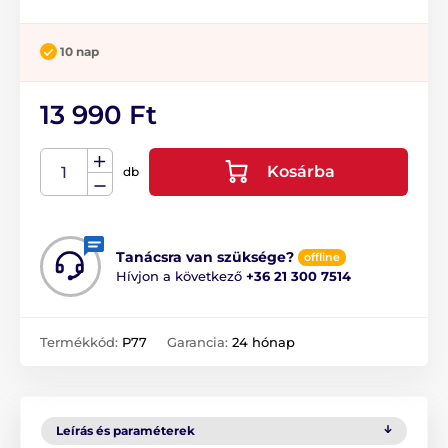
10 nap
13 990 Ft
Kosárba
db
Tanácsra van szüksége?
offline
Hívjon a következő
+36 21 300 7514
Termékkód:
P77
Garancia:
24 hónap
Leírás és paraméterek