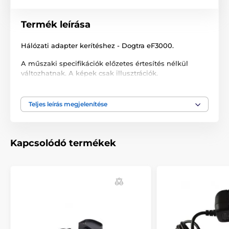
Termék leírása
Hálózati adapter kerítéshez - Dogtra eF3000.
A műszaki specifikációk előzetes értesítés nélkül
változhatnak. A képek csak illusztrációk.
Teljes leírás megjelenítése
A termék a következő kategóriákba sorolt
Tartozékok kerítéshez
Hálózati töltő
Kapcsolódó termékek