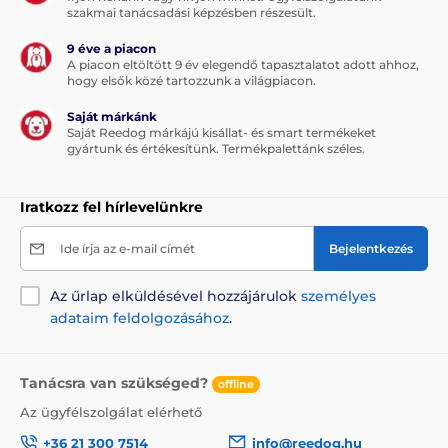
szakmai tanácsadási képzésben részesült.
9 éve a piacon
A piacon eltöltött 9 év elegendő tapasztalatot adott ahhoz,
hogy elsők közé tartozzunk a világpiacon.
Saját márkánk
Saját Reedog márkájú kisállat- és smart termékeket
gyártunk és értékesítünk. Termékpalettánk széles.
Iratkozz fel hírlevelünkre
Ide írja az e-mail címét
Bejelentkezés
Az űrlap elküldésével hozzájárulok
személyes
adataim feldolgozásához
.
Tanácsra van szükséged?
offline
Az ügyfélszolgálat elérhető
+36 21 300 7514
info@reedog.hu