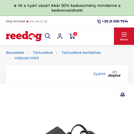
☀️ Itt a nyári vásár! Akár 50% kedvezmény mindenre a
kedvenceidnek!
+36 21 300 7514
Hívj minket
(Hé-Pé 8-16)
0
Menü
Bevezetés
Tartozékok
Tartozékok kerítéshez
Hálózati töltő
Gyártó