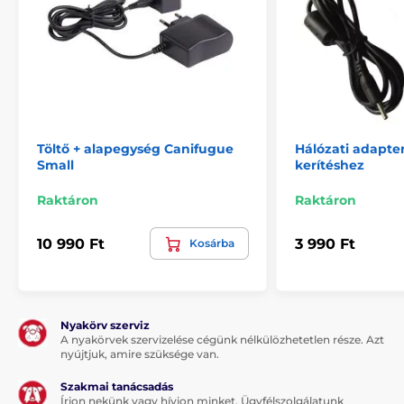
Töltő + alapegység Canifugue
Hálózati adapte
Small
kerítéshez
Raktáron
Raktáron
10 990 Ft
3 990 Ft
Kosárba
Nyakörv szerviz
A nyakörvek szervizelése cégünk nélkülözhetetlen része. Azt
nyújtjuk, amire szüksége van.
Szakmai tanácsadás
Írjon nekünk vagy hívjon minket. Ügyfélszolgálatunk