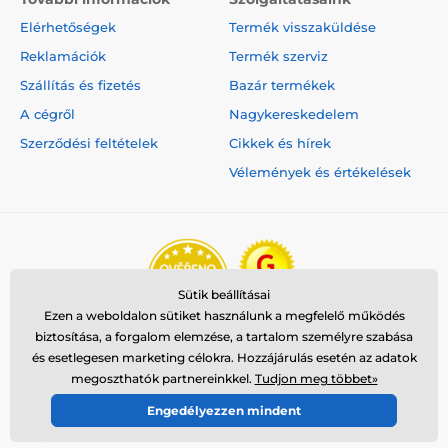
Elérhetőségek
Termék visszaküldése
Reklamációk
Termék szerviz
Szállítás és fizetés
Bazár termékek
A cégről
Nagykereskedelem
Szerződési feltételek
Cikkek és hírek
Vélemények és értékelések
Sütik beállításai
Ezen a weboldalon sütiket használunk a megfelelő működés
biztosítása, a forgalom elemzése, a tartalom személyre szabása
és esetlegesen marketing célokra. Hozzájárulás esetén az adatok
megoszthatók partnereinkkel.
Tudjon meg többet»
Engedélyezzen mindent
© 2026 www.reedog.hu ⦁ Webshop szolgáltatónk a
SIMPLIA.cz