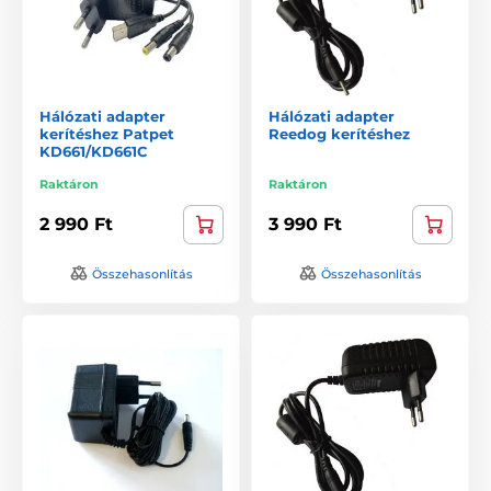
Hálózati adapter
Hálózati adapter
kerítéshez Patpet
Reedog kerítéshez
KD661/KD661C
Raktáron
Raktáron
2 990 Ft
3 990 Ft
Összehasonlítás
Összehasonlítás