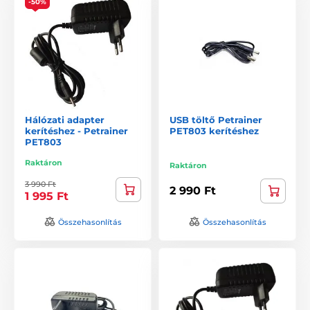
-50%
Hálózati adapter
USB töltő Petrainer
kerítéshez - Petrainer
PET803 kerítéshez
PET803
Raktáron
Raktáron
3 990 Ft
2 990 Ft
1 995 Ft
Összehasonlítás
Összehasonlítás