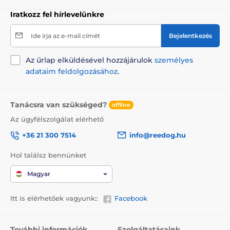
Iratkozz fel hírlevelünkre
Ide írja az e-mail címét
Bejelentkezés
Az űrlap elküldésével hozzájárulok
személyes
adataim feldolgozásához
.
Tanácsra van szükséged?
offline
Az ügyfélszolgálat elérhető
+36 21 300 7514
info@reedog.hu
Hol találsz bennünket
Magyar
Itt is elérhetőek vagyunk::
Facebook
További információk
Szolgáltatásaink