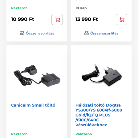
Raktáron
10 nap
10 990 Ft
13 990 Ft
Összehasonlítás
Összehasonlítás
Canicalm Small töltő
Hálózati töltő Dogtra
YS300/YS 600/ef‐3000
Gold/iQ/iQ PLUS
/610C/640C
készülékekhez
Raktáron
Raktáron