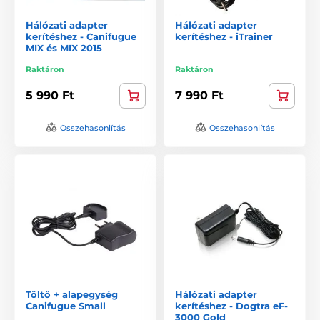
Hálózati adapter
Hálózati adapter
kerítéshez - Canifugue
kerítéshez - iTrainer
MIX és MIX 2015
Raktáron
Raktáron
5 990 Ft
7 990 Ft
Összehasonlítás
Összehasonlítás
Töltő + alapegység
Hálózati adapter
Canifugue Small
kerítéshez - Dogtra eF-
3000 Gold