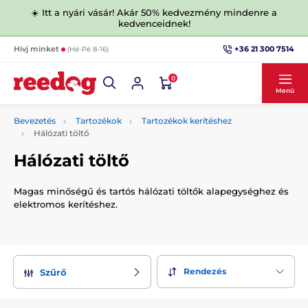
☀️ Itt a nyári vásár! Akár 50% kedvezmény mindenre a
kedvenceidnek!
+36 21 300 7514
Hívj minket
(Hé-Pé 8-16)
0
Menü
Bevezetés
Tartozékok
Tartozékok kerítéshez
Hálózati töltő
Hálózati töltő
Magas minőségű és tartós hálózati töltők alapegységhez és
elektromos kerítéshez.
Rendezés
Szűrő