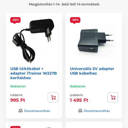
Megjelenítés 1-14 -ból/-ből 14 termékek
-50%
-50%
USB töltőkábel +
Univerzális 5V adapter
adapter iTrainer W227B
USB kábelhez
kerítéshez
Raktáron
Raktáron
1 990 Ft
2 990 Ft
995 Ft
1 495 Ft
Összehasonlítás
Összehasonlítás