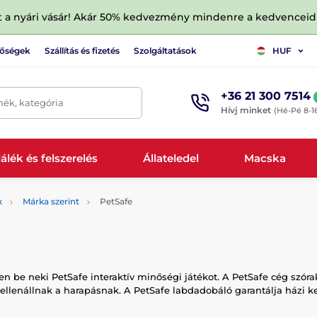
tt a nyári vásár! Akár 50% kedvezmény mindenre a kedvencei
tőségek
Szállítás és fizetés
Szolgáltatások
HUF
+36 21 300 7514
mék, kategória
Hívj minket
(Hé-Pé 8-1
álék és felszerelés
Állateledel
Macska
k
Márka szerint
PetSafe
 be neki PetSafe interaktív minőségi játékot. A PetSafe cég szórak
ellenállnak a harapásnak. A PetSafe labdadobáló garantálja házi 