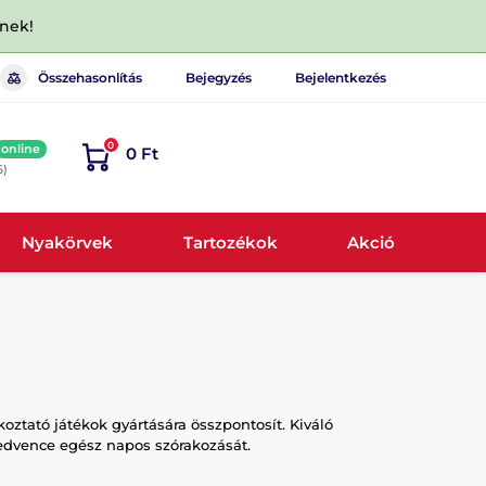
dnek!
Összehasonlítás
Bejegyzés
Bejelentkezés
0
online
0 Ft
6)
Nyakörvek
Tartozékok
Akció
oztató játékok gyártására összpontosít. Kiváló
kedvence egész napos szórakozását.