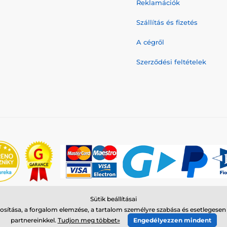
Reklamációk
Szállítás és fizetés
A cégről
Szerződési feltételek
Sütik beállításai
© 2026 www.reedog.hu ⦁ Webshop szolgáltatónk a
SIMPLIA.cz
sítása, a forgalom elemzése, a tartalom személyre szabása és esetlegese
partnereinkkel.
Tudjon meg többet»
Engedélyezzen mindent