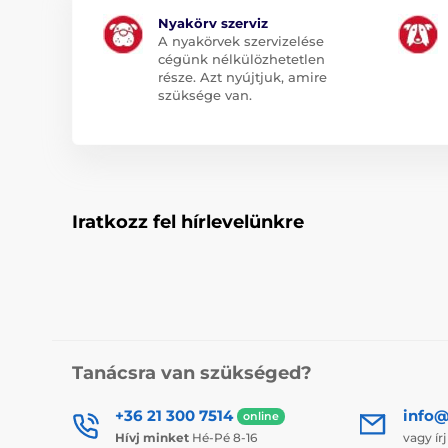
Nyakörv szerviz
A nyakörvek szervizelése
cégünk nélkülözhetetlen
része. Azt nyújtjuk, amire
szüksége van.
Iratkozz fel hírlevelünkre
Tanácsra van szükséged?
+36 21 300 7514
info@
online
Hívj minket
Hé-Pé 8-16
vagy ír