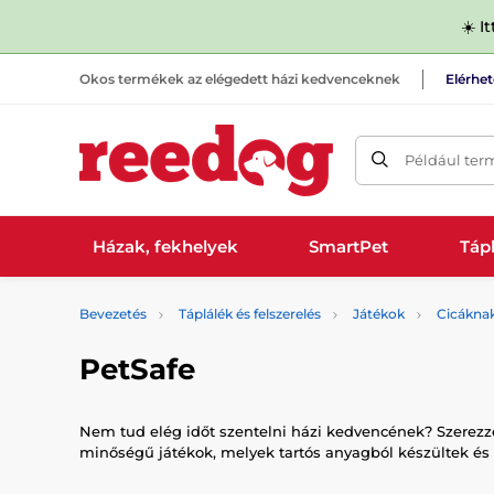
☀️ I
Okos termékek az elégedett házi kedvenceknek
Elérhe
Például ter
Házak, fekhelyek
SmartPet
Tápl
Bevezetés
Táplálék és felszerelés
Játékok
Cicákna
PetSafe
Nem tud elég időt szentelni házi kedvencének? Szerezzen
minőségű játékok, melyek tartós anyagból készültek és 