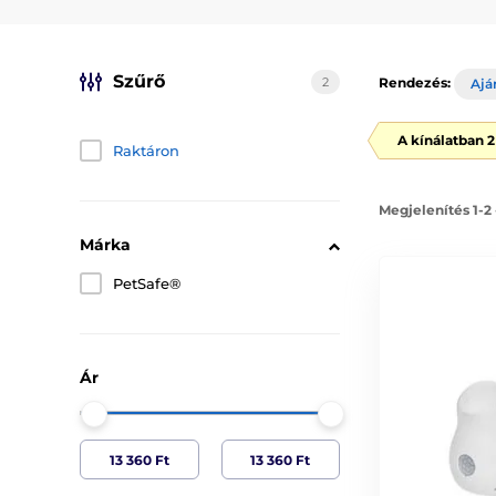
Szűrő
2
Rendezés:
Ajá
A kínálatban 
Raktáron
Megjelenítés 1-2
Márka
PetSafe®
Ár