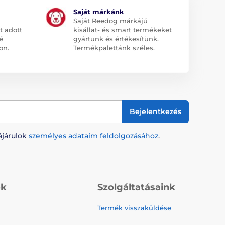
Saját márkánk
Saját Reedog márkájú
t adott
kisállat- és smart termékeket
é
gyártunk és értékesítünk.
on.
Termékpalettánk széles.
Bejelentkezés
ájárulok
személyes adataim feldolgozásához
.
ók
Szolgáltatásaink
Termék visszaküldése