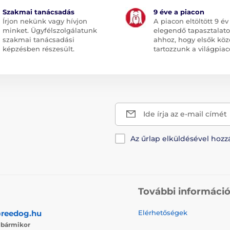
Szakmai tanácsadás
9 éve a piacon
Írjon nekünk vagy hívjon
A piacon eltöltött 9 év
minket. Ügyfélszolgálatunk
elegendő tapasztalato
szakmai tanácsadási
ahhoz, hogy elsők köz
képzésben részesült.
tartozzunk a világpiac
Ide írja az e-mail címét
Az űrlap elküldésével hozz
További informáci
reedog.hu
Elérhetőségek
j
bármikor