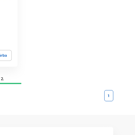
árba
2.
1