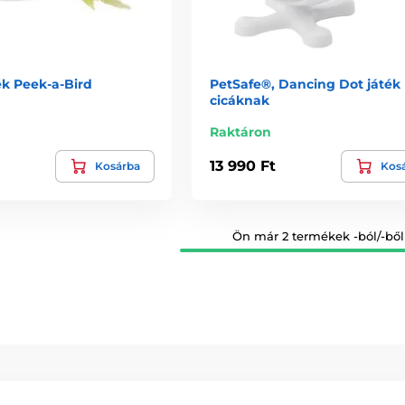
ék Peek-a-Bird
PetSafe®, Dancing Dot játék
cicáknak
Raktáron
13 990 Ft
Kosárba
Kos
Ön már 2 termékek -ból/-ből 