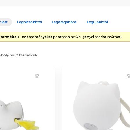
nlott
Legolcsóbbtól
Legdrágábbtól
Legújabbtól
2 termékek
- az eredményeket pontosan az Ön igényei szerint szűrheti.
 -ból/-ből 2 termékek