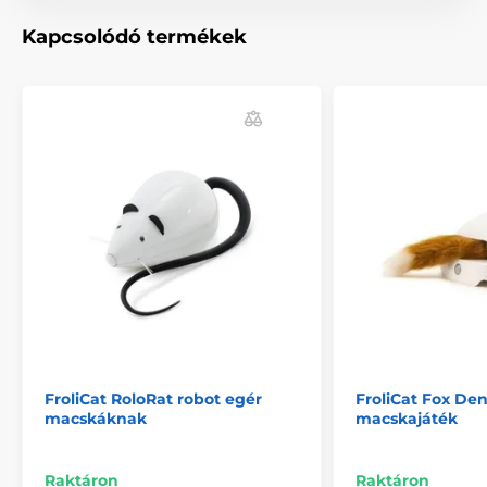
Két játékmód - egyszeri játszás vagy egész napos
Kapcsolódó termékek
játszási mód
Automatikus kikapcsolás – az akkumulátor
kímélése érdekében a játék 10 percnyi játék után
automatikusan kikapcsol
Mozgásérzékelő aktiválása – egész napos játék
módban, a mozgásérzékelő érzékeli a macska
mozgását és automatikusan bekapcsol
Bújócska – A macskája tollakra fog vadászni,
amelyek két különböző lyukban bújnak meg
A játék 3x AAA elemmel működik (nem tartozék)
FroliCat RoloRat robot egér
FroliCat Fox De
macskáknak
macskajáték
Raktáron
Raktáron