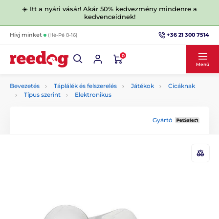
☀️ Itt a nyári vásár! Akár 50% kedvezmény mindenre a
kedvenceidnek!
+36 21 300 7514
Hívj minket
(Hé-Pé 8-16)
0
Menü
Bevezetés
Táplálék és felszerelés
Játékok
Cicáknak
Típus szerint
Elektronikus
Gyártó