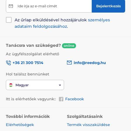
A termék hátrányai:
Ide írja az e-mail címét
Bejelentkezés
Az elemeket a csomag nem tartalmazza
Az űrlap elküldésével hozzájárulok
személyes
adataim feldolgozásához
.
A csomag tartalma:
Tanácsra van szükséged?
Peek-a-Bird játék
online
Az ügyfélszolgálat elérhető
Tartalék toll
Használati utasítás
+36 21 300 7514
info@reedog.hu
Hol találsz bennünket
Megjegyzés: A kép csak illusztráció.
Magyar
A műszaki specifikációk előzetes értesítés nélkül
változhatnak. A képek csak illusztrációk.
Itt is elérhetőek vagyunk::
Facebook
További információk
Szolgáltatásaink
A termék a következő kategóriákba sorolt
Elérhetőségek
Termék visszaküldése
Játszó rudak
Elektronikus
PetSafe