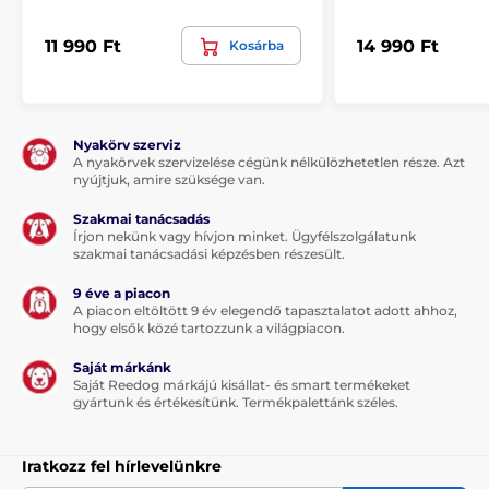
11 990 Ft
14 990 Ft
Kosárba
Nyakörv szerviz
A nyakörvek szervizelése cégünk nélkülözhetetlen része. Azt
nyújtjuk, amire szüksége van.
Szakmai tanácsadás
Írjon nekünk vagy hívjon minket. Ügyfélszolgálatunk
szakmai tanácsadási képzésben részesült.
A termék előnyei:
9 éve a piacon
Két játékmód
A piacon eltöltött 9 év elegendő tapasztalatot adott ahhoz,
hogy elsők közé tartozzunk a világpiacon.
Automatikus kikapcsolás 10 perc játék után
Saját márkánk
Mozgásérzékelő aktiválása
Saját Reedog márkájú kisállat- és smart termékeket
Több órán keresztül lefoglalja a macskát
gyártunk és értékesítünk. Termékpalettánk széles.
Tartalék toll a csomagban
Iratkozz fel hírlevelünkre