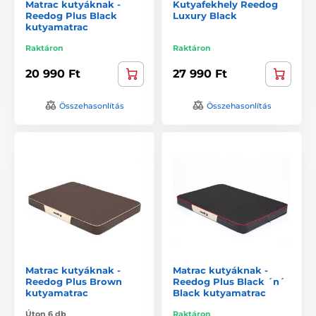
Matrac kutyáknak -
Kutyafekhely Reedog
Reedog Plus Black
Luxury Black
kutyamatrac
Raktáron
Raktáron
20 990 Ft
27 990 Ft
Összehasonlítás
Összehasonlítás
Matrac kutyáknak -
Matrac kutyáknak -
Reedog Plus Brown
Reedog Plus Black ´n´
kutyamatrac
Black kutyamatrac
Úton 6 db
Raktáron