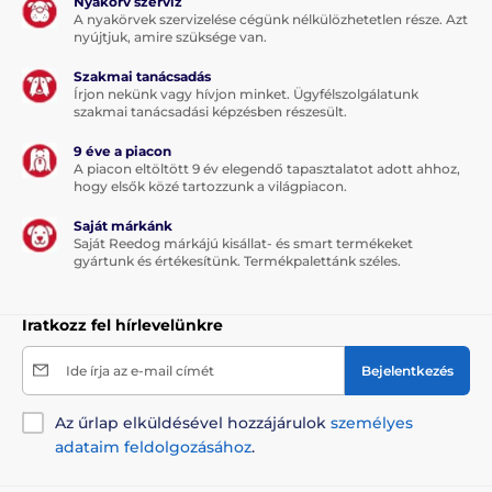
Nyakörv szerviz
A nyakörvek szervizelése cégünk nélkülözhetetlen része. Azt
nyújtjuk, amire szüksége van.
Szakmai tanácsadás
Írjon nekünk vagy hívjon minket. Ügyfélszolgálatunk
szakmai tanácsadási képzésben részesült.
9 éve a piacon
A piacon eltöltött 9 év elegendő tapasztalatot adott ahhoz,
hogy elsők közé tartozzunk a világpiacon.
Saját márkánk
Saját Reedog márkájú kisállat- és smart termékeket
gyártunk és értékesítünk. Termékpalettánk széles.
Iratkozz fel hírlevelünkre
Ide írja az e-mail címét
Bejelentkezés
Az űrlap elküldésével hozzájárulok
személyes
adataim feldolgozásához
.