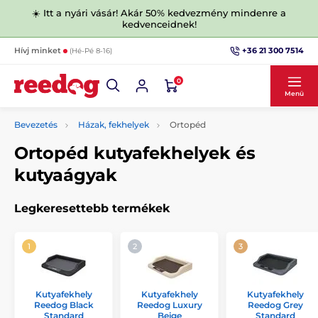
☀️ Itt a nyári vásár! Akár 50% kedvezmény mindenre a
kedvenceidnek!
+36 21 300 7514
Hívj minket
(Hé-Pé 8-16)
0
Menü
Bevezetés
Házak, fekhelyek
Ortopéd
Ortopéd kutyafekhelyek és
kutyaágyak
Legkeresettebb termékek
Kutyafekhely
Kutyafekhely
Kutyafekhely
Reedog Black
Reedog Luxury
Reedog Grey
Standard
Beige
Standard