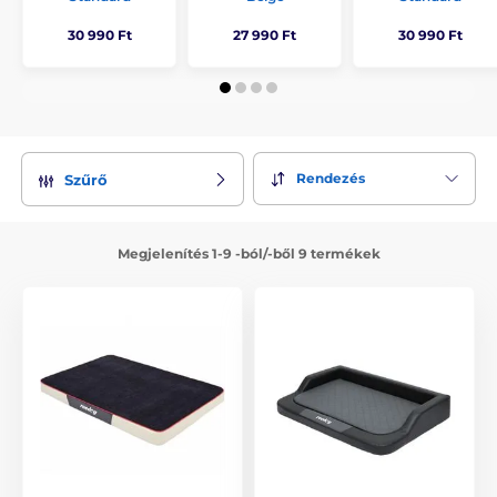
30 990 Ft
27 990 Ft
30 990 Ft
Rendezés
Szűrő
Megjelenítés 1-9 -ból/-ből 9 termékek