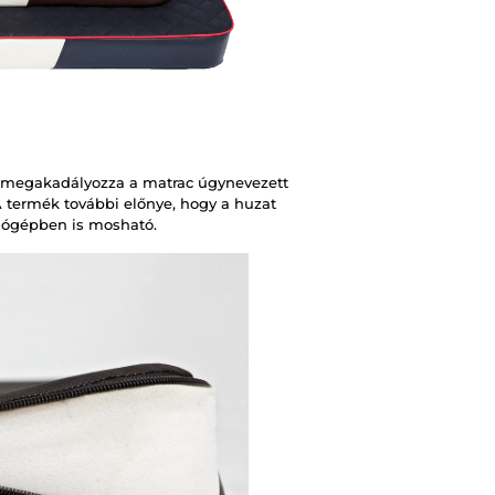
y megakadályozza a matrac úgynevezett
 A termék további előnye, hogy a huzat
sógépben is mosható.