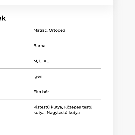
ek
Matrac
,
Ortopéd
Barna
M
,
L
,
XL
igen
Eko bőr
Kistestű kutya
,
Közepes testű
kutya
,
Nagytestű kutya