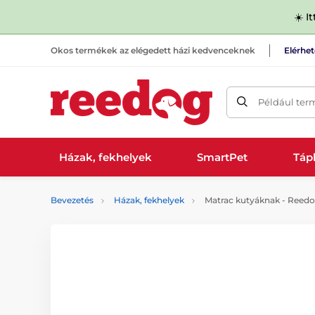
☀️ I
Okos termékek az elégedett házi kedvenceknek
Elérhe
Például ter
Házak, fekhelyek
SmartPet
Tápl
Bevezetés
Házak, fekhelyek
Matrac kutyáknak - Reed