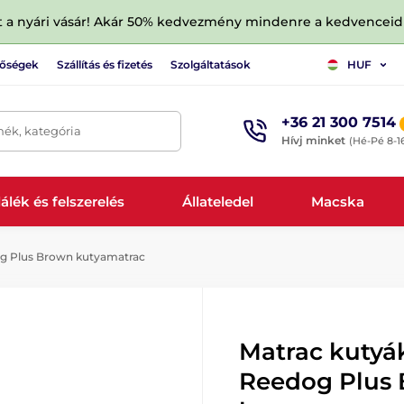
tt a nyári vásár! Akár 50% kedvezmény mindenre a kedvencei
tőségek
Szállítás és fizetés
Szolgáltatások
HUF
+36 21 300 7514
mék, kategória
Hívj minket
(Hé-Pé 8-1
álék és felszerelés
Állateledel
Macska
og Plus Brown kutyamatrac
Matrac kutyá
Reedog Plus