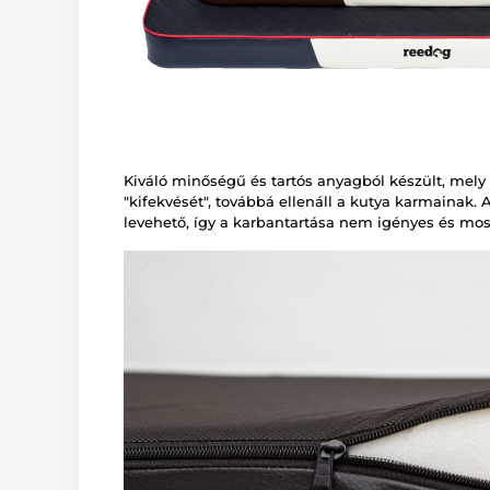
Kiváló minőségű és tartós anyagból készült, mel
"kifekvését", továbbá ellenáll a kutya karmainak.
levehető, így a karbantartása nem igényes és mo