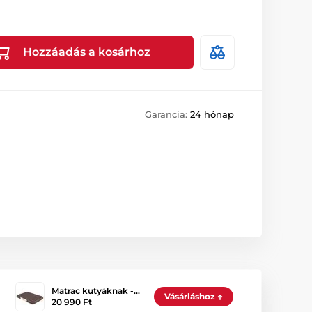
Hozzáadás a kosárhoz
Garancia:
24 hónap
Matrac kutyáknak -…
Vásárláshoz
20 990 Ft