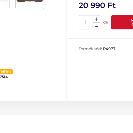
20 990 Ft
db
Termékkód:
P4977
offline
 7514