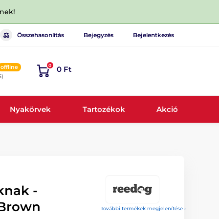
dnek!
Összehasonlítás
Bejegyzés
Bejelentkezés
0
offline
0 Ft
6)
Nyakörvek
Tartozékok
Akció
knak -
 Brown
További termékek megjelenítése ›