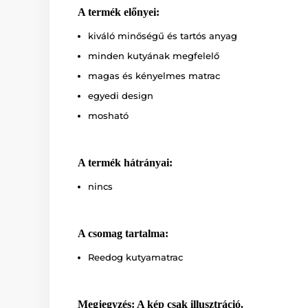
A termék előnyei:
kiváló minőségű és tartós anyag
minden kutyának megfelelő
magas és kényelmes matrac
egyedi design
mosható
A termék hátrányai:
nincs
A csomag tartalma:
Reedog kutyamatrac
Megjegyzés: A kép csak illusztráció.