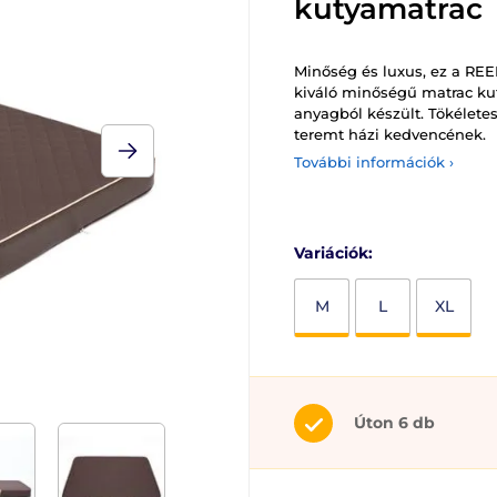
kutyamatrac
Minőség és luxus, ez a RE
kiváló minőségű matrac ku
anyagból készült. Tökélete
teremt házi kedvencének.
További információk ›
Variációk:
M
L
XL
Úton 6 db