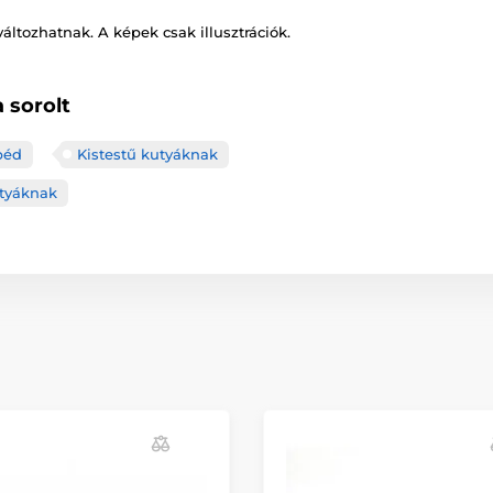
változhatnak. A képek csak illusztrációk.
 sorolt
péd
Kistestű kutyáknak
tyáknak