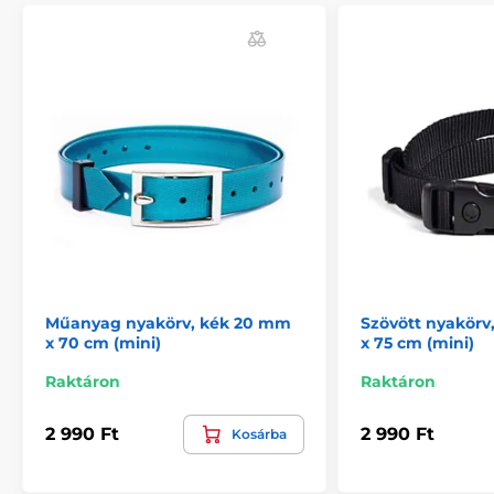
Megjegyzés: A kép csak illusztráció.
A műszaki specifikációk előzetes értesítés nélkül
változhatnak. A képek csak illusztrációk.
A termék a következő kategóriákba sorolt
Műanyag nyakörv, kék 20 mm
Szövött nyakörv
Tartozékok kiképző nyakörvek
x 70 cm (mini)
x 75 cm (mini)
Nyakörvek
Raktáron
Raktáron
2 990 Ft
2 990 Ft
Kosárba