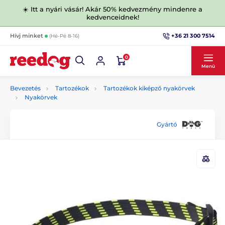
☀️ Itt a nyári vásár! Akár 50% kedvezmény mindenre a
kedvenceidnek!
+36 21 300 7514
Hívj minket
(Hé-Pé 8-16)
0
Menü
Bevezetés
Tartozékok
Tartozékok kiképző nyakörvek
Nyakörvek
Gyártó