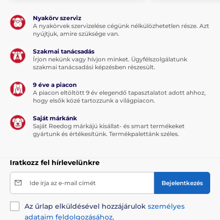
Nyakörv szerviz
A nyakörvek szervizelése cégünk nélkülözhetetlen része. Azt
nyújtjuk, amire szüksége van.
Szakmai tanácsadás
Írjon nekünk vagy hívjon minket. Ügyfélszolgálatunk
szakmai tanácsadási képzésben részesült.
9 éve a piacon
A piacon eltöltött 9 év elegendő tapasztalatot adott ahhoz,
hogy elsők közé tartozzunk a világpiacon.
Saját márkánk
Saját Reedog márkájú kisállat- és smart termékeket
gyártunk és értékesítünk. Termékpalettánk széles.
Iratkozz fel hírlevelünkre
Ide írja az e-mail címét
Bejelentkezés
Az űrlap elküldésével hozzájárulok
személyes
adataim feldolgozásához
.