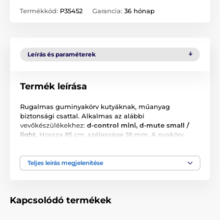
Termékkód:
P35452
Garancia:
36 hónap
Leírás és paraméterek
Termék leírása
Rugalmas guminyakörv kutyáknak, műanyag
biztonsági csattal. Alkalmas az alábbi
vevőkészülékekhez:
d-control mini, d-mute small /
light
.
Hossza 85 cm, szélessége 18 mm. A nyakörv
feketés-zöld színben kapható. A nyakörv szükség
szerint rövidíthető.
Teljes leírás megjelenítése
A csomag tartalma:
Kapcsolódó termékek
Gumi nyakörv, fekete-zöld