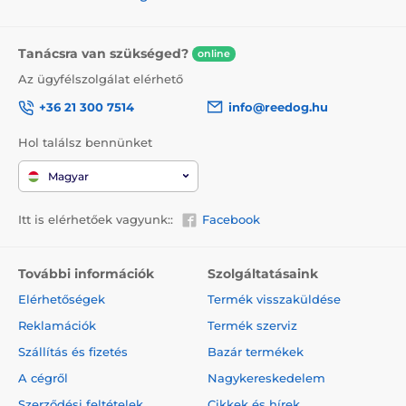
Tanácsra van szükséged?
online
Az ügyfélszolgálat elérhető
+36 21 300 7514
info@reedog.hu
Hol találsz bennünket
Magyar
Itt is elérhetőek vagyunk::
Facebook
További információk
Szolgáltatásaink
Elérhetőségek
Termék visszaküldése
Reklamációk
Termék szerviz
Szállítás és fizetés
Bazár termékek
A cégről
Nagykereskedelem
Szerződési feltételek
Cikkek és hírek