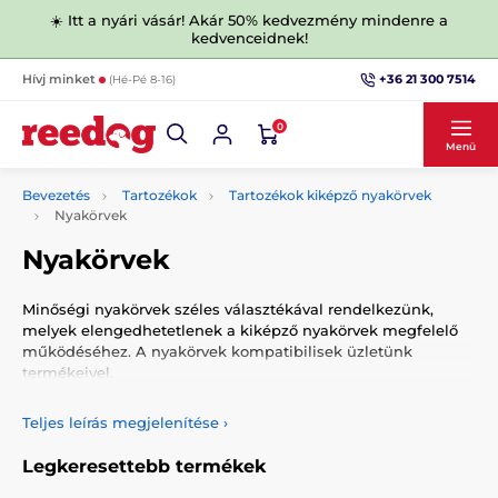
☀️ Itt a nyári vásár! Akár 50% kedvezmény mindenre a
kedvenceidnek!
+36 21 300 7514
Hívj minket
(Hé-Pé 8-16)
0
Menü
Bevezetés
Tartozékok
Tartozékok kiképző nyakörvek
Nyakörvek
Nyakörvek
Minőségi nyakörvek széles választékával rendelkezünk,
melyek elengedhetetlenek a kiképző nyakörvek megfelelő
működéséhez. A nyakörvek kompatibilisek üzletünk
termékeivel.
Teljes leírás megjelenítése
›
Legkeresettebb termékek