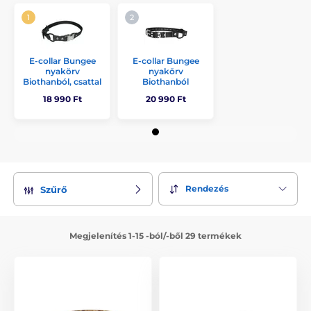
E-collar Bungee
E-collar Bungee
nyakörv
nyakörv
Biothanból, csattal
Biothanból
18 990 Ft
20 990 Ft
Rendezés
Szűrő
Megjelenítés 1-15 -ból/-ből 29 termékek