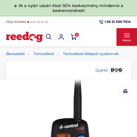
☀️ Itt a nyári vásár! Akár 50% kedvezmény mindenre a
kedvenceidnek!
+36 21 300 7514
Hívj minket
(Hé-Pé 8-16)
0
Menü
Bevezetés
Tartozékok
Tartozékok kiképző nyakörvek
Gyártó