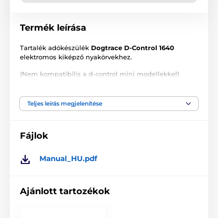
Termék leírása
Tartalék adókészülék
Dogtrace D-Control 1640
elektromos kiképző nyakörvekhez.
(Nem kompatibilis a d-control mini modellekkel)
Teljes leírás megjelenítése
A termék előnyei:
energiaszint jelzés
Fájlok
külön hangjelzés gomb
5 rezgés funkció, 8 fényjelzés funkció
Manual_HU.pdf
megvilágított LCD kijelző
2 kutya képzésének lehetősége
Ajánlott tartozékok
az adókészülék övre csatolható