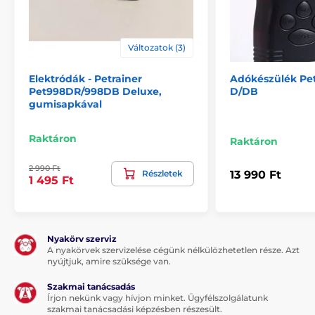
Változatok (3)
Elektródák - Petrainer
Adókészülék Pe
Pet998DR/998DB Deluxe,
D/DB
gumisapkával
Raktáron
Raktáron
2 990 Ft
Részletek
13 990 Ft
1 495 Ft
Nyakörv szerviz
A nyakörvek szervizelése cégünk nélkülözhetetlen része. Azt
nyújtjuk, amire szüksége van.
Szakmai tanácsadás
Írjon nekünk vagy hívjon minket. Ügyfélszolgálatunk
szakmai tanácsadási képzésben részesült.