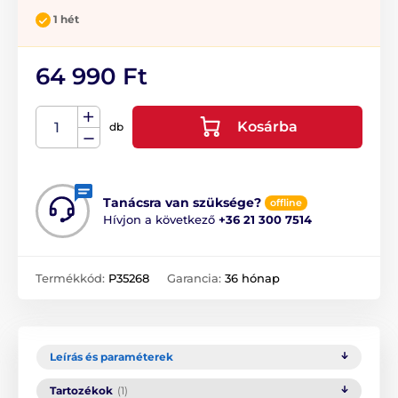
1 hét
64 990 Ft
Kosárba
db
Tanácsra van szüksége?
offline
Hívjon a következő
+36 21 300 7514
Termékkód:
P35268
Garancia:
36 hónap
Leírás és paraméterek
Tartozékok
(1)