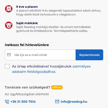
9 éve a piacon
A piacon eltöltött 9 év elegendő tapasztalatot adott ahhoz,
hogy elsők közé tartozzunk a világpiacon.
Saját márkánk
Saját Reedog márkájú kisállat- és smart termékeket
gyártunk és értékesítünk. Termékpalettánk széles.
Iratkozz fel hírlevelünkre
Ide írja az e-mail címét
Bejelentkezés
Az űrlap elküldésével hozzájárulok
személyes
adataim feldolgozásához
.
Tanácsra van szükséged?
offline
Az ügyfélszolgálat elérhető
+36 21 300 7514
info@reedog.hu