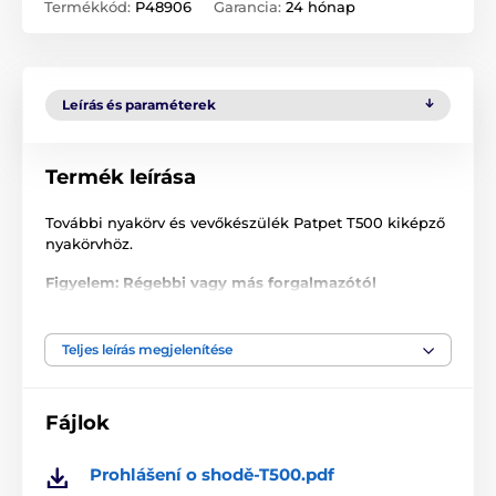
Termékkód:
P48906
Garancia:
24 hónap
Leírás és paraméterek
Termék leírása
További nyakörv és vevőkészülék Patpet T500 kiképző
nyakörvhöz.
Figyelem: Régebbi vagy más forgalmazótól
megvásárolt terméknél, probléma léphet fel a
párosítással, az eltérő frekvencia miatt! A frekvencia
nem állítható.
Teljes leírás megjelenítése
A műszaki specifikációk előzetes értesítés nélkül
változhatnak. A képek csak illusztrációk.
Fájlok
Prohlášení o shodě-T500.pdf
A termék a következő kategóriákba sorolt