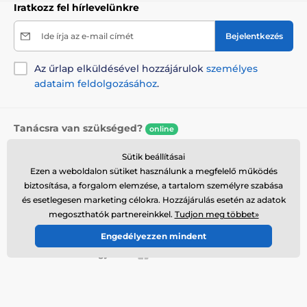
Iratkozz fel hírlevelünkre
Ide írja az e-mail címét
Bejelentkezés
Az űrlap elküldésével hozzájárulok
személyes
adataim feldolgozásához
.
Tanácsra van szükséged?
online
Az ügyfélszolgálat elérhető
Sütik beállításai
+36 21 300 7514
info@reedog.hu
Ezen a weboldalon sütiket használunk a megfelelő működés
biztosítása, a forgalom elemzése, a tartalom személyre szabása
Hol találsz bennünket
és esetlegesen marketing célokra. Hozzájárulás esetén az adatok
megoszthatók partnereinkkel.
Tudjon meg többet»
Magyar
Engedélyezzen mindent
Itt is elérhetőek vagyunk::
Facebook
További információk
Szolgáltatásaink