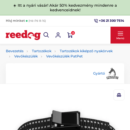
☀️ Itt a nyári vásár! Akár 50% kedvezmény mindenre a
kedvenceidnek!
+36 21 300 7514
Hívj minket
(Hé-Pé 8-16)
0
Menü
Bevezetés
Tartozékok
Tartozékok kiképző nyakörvek
Vevőkészülék
Vevőkészülék PatPet
Gyártó