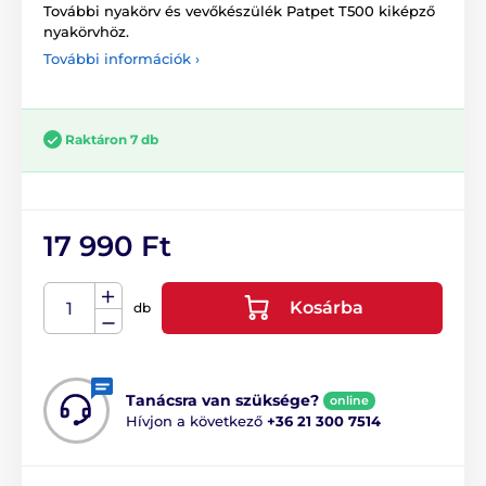
További nyakörv és vevőkészülék Patpet T500 kiképző
nyakörvhöz.
További információk ›
Raktáron 7 db
17 990 Ft
Kosárba
db
Tanácsra van szüksége?
online
Hívjon a következő
+36 21 300 7514