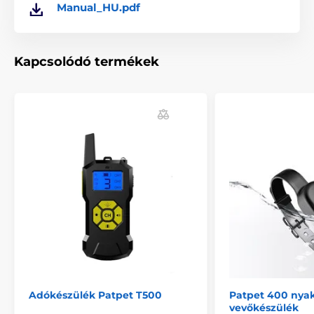
Manual_HU.pdf
Tartozékok kiképző nyakörvek
Vevőkészülék
Vevőkészülék PatPet
Kapcsolódó termékek
Adókészülék Patpet T500
Patpet 400 nyak
vevőkészülék