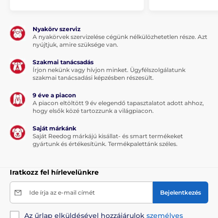
Nyakörv szerviz
A nyakörvek szervizelése cégünk nélkülözhetetlen része. Azt
nyújtjuk, amire szüksége van.
Szakmai tanácsadás
Írjon nekünk vagy hívjon minket. Ügyfélszolgálatunk
szakmai tanácsadási képzésben részesült.
9 éve a piacon
A piacon eltöltött 9 év elegendő tapasztalatot adott ahhoz,
hogy elsők közé tartozzunk a világpiacon.
Saját márkánk
Saját Reedog márkájú kisállat- és smart termékeket
gyártunk és értékesítünk. Termékpalettánk széles.
Iratkozz fel hírlevelünkre
Ide írja az e-mail címét
Bejelentkezés
Az űrlap elküldésével hozzájárulok
személyes