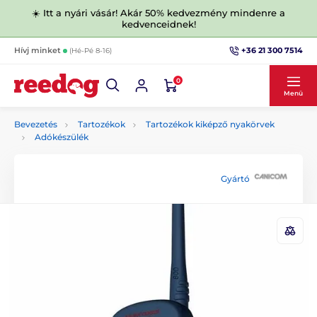
☀️ Itt a nyári vásár! Akár 50% kedvezmény mindenre a
kedvenceidnek!
+36 21 300 7514
Hívj minket
(Hé-Pé 8-16)
0
Menü
Bevezetés
Tartozékok
Tartozékok kiképző nyakörvek
Adókészülék
Gyártó