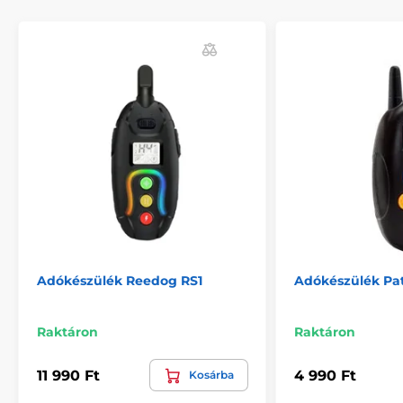
Tartozékok kiképző nyakörvek
Adókészülék
Adókészülék Canicom elektromos
nyakörvekhez
Num´Axes
Adókészülék Reedog RS1
Adókészülék Pat
Raktáron
Raktáron
11 990 Ft
4 990 Ft
Kosárba