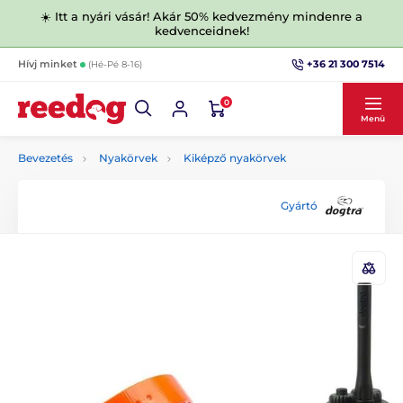
☀️ Itt a nyári vásár! Akár 50% kedvezmény mindenre a
kedvenceidnek!
+36 21 300 7514
Hívj minket
(Hé-Pé 8-16)
0
Menü
Bevezetés
Nyakörvek
Kiképző nyakörvek
Gyártó