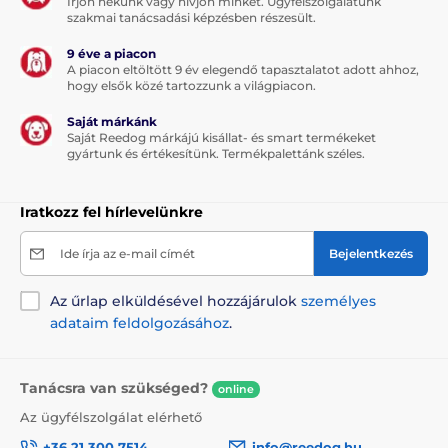
Írjon nekünk vagy hívjon minket. Ügyfélszolgálatunk
szakmai tanácsadási képzésben részesült.
9 éve a piacon
Kijelző
A piacon eltöltött 9 év elegendő tapasztalatot adott ahhoz,
hogy elsők közé tartozzunk a világpiacon.
A Dogtra 4502 Edge minőségi,
megvilágított LCD kijelzővel lett ellátva. A
Saját márkánk
kutya képezhető nappal és éjszaka is. A
Saját Reedog márkájú kisállat- és smart termékeket
kijelző az összes fontos információt tartalmazza: az
gyártunk és értékesítünk. Termékpalettánk széles.
impulzusok ereje, az akkumulátor energiaszintje.
Iratkozz fel hírlevelünkre
Ide írja az e-mail címét
A nyakörv hossza
Bejelentkezés
A Dogtra 4502 Edge nagyon szilárd és
Az űrlap elküldésével hozzájárulok
személyes
minőségi műanyagból készült. A
adataim feldolgozásához
.
kutyának nem jelent problémát a nyakörv
használata. Hossza 20 és 70 cm között állítható.
Tanácsra van szükséged?
online
Az ügyfélszolgálat elérhető
Súly és méretek
+36 21 300 7514
info@reedog.hu