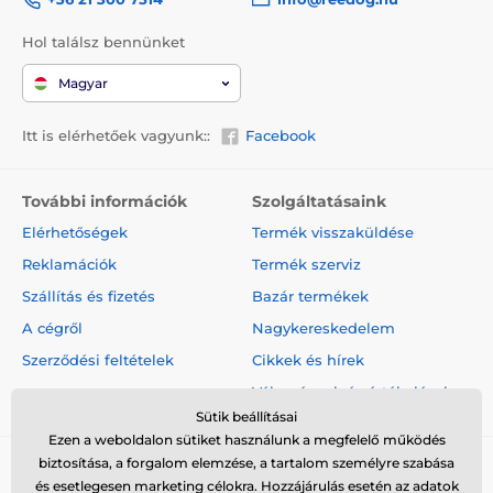
Az adó szélessége 4,7 cm, magassága 13,8
Hol találsz bennünket
cm, mélysége 4,3 cm és a súlya 185
gramm. A vevő szélessége 6,9 cm,
Magyar
magassága 4,1 cm, mélysége 4,7 cm és a súlya 110
gramm.
Itt is elérhetőek vagyunk::
Facebook
A termék előnyei:
További információk
Szolgáltatásaink
hatótávolsága akár 1600 méter
Elérhetőségek
Termék visszaküldése
háttérvilágítású LCD kijelző
Reklamációk
Termék szerviz
ergonomikus adó és vevő
Szállítás és fizetés
Bazár termékek
egyszerű kezelés és hosszú akkumulátor-élettartam
A cégről
Nagykereskedelem
rezgés és 127 impulzusszint beállításának
Szerződési feltételek
Cikkek és hírek
lehetősége
Vélemények és értékelések
vízálló és meríthető vevő 1 méterig
Sütik beállításai
lehetőség 4 kutya egyidejű kiképzésére
Ezen a weboldalon sütiket használunk a megfelelő működés
biztosítása, a forgalom elemzése, a tartalom személyre szabása
gyors töltés 2 órán belül
és esetlegesen marketing célokra. Hozzájárulás esetén az adatok