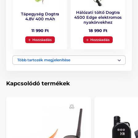
hatótávolsága 1600 m. Ideális a kutya alap
képzéséhez, mint pl. hozzám, lábhoz,
Hálózati töltő Dogtra
maradj, stb...Alkalmas akár a kutya nagyobb
Tápegység Dogtra
4500 Edge elektromos
4.8V 400 mAh
távolságból történő visszahívására.
nyakörvekhez
11 990 Ft
18 990 Ft
Hozzáadás
Hozzáadás
A működés (korrekció) típusa
A Dogtra 4502 Edge korrekcióként rezgést
és elektrosztatikus impulzust használ
Több tartozék megjelenítése
(rövid vagy hosszú), mely 127 szinten
állítható. Egyszerűen beállíthatja a nyakörvet és testre
szabhatja a kutyájának. Az impulzus szintje bármikor
növelhető vagy csökkenthető az adón elhelyezett
Kapcsolódó termékek
gombok segítségével.
Energiaellátás
A Dogtra 4502 Edge adó- és
vevőkészüléke cserélhető és tölthető Li-Po
akkumulátorral rendelkezik. Kapacitásuk
500mAh (vevő), 850mAh (adó). Aktív használat mellett,