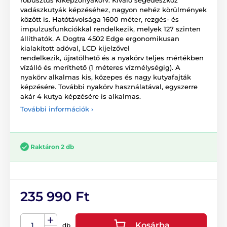
vadászkutyák képzéséhez, nagyon nehéz körülmények
között is. Hatótávolsága 1600 méter, rezgés- és
impulzusfunkciókkal rendelkezik, melyek 127 szinten
állíthatók. A Dogtra 4502 Edge ergonomikusan
kialakított adóval, LCD kijelzővel
rendelkezik, újratölhető és a nyakörv teljes mértékben
vízálló és meríthető (1 méteres vízmélységig). A
nyakörv alkalmas kis, közepes és nagy kutyafajták
képzésére. További nyakörv használatával, egyszerre
akár 4 kutya képzésére is alkalmas.
További információk ›
Raktáron 2 db
235 990 Ft
Kosárba
db