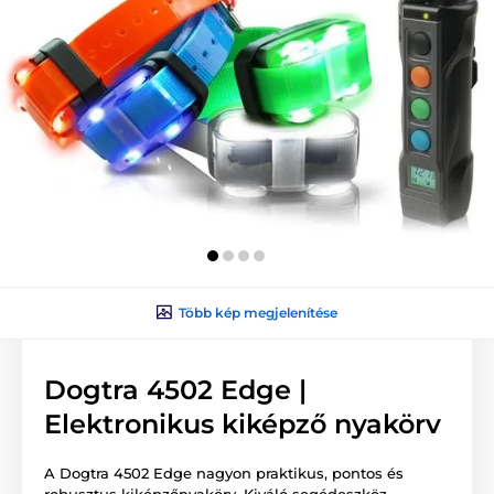
Több kép megjelenítése
Dogtra 4502 Edge |
Elektronikus kiképző nyakörv
A Dogtra 4502 Edge nagyon praktikus, pontos és
robusztus kiképzőnyakörv. Kiváló segédeszköz