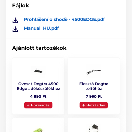
Fájlok
Prohlášení o shodě - 4500EDGE.pdf
Manual_HU.pdf
Ajánlott tartozékok
Övcsat Dogtra 4500
Elosztó Dogtra
Edge adókészülékhez
töltőhöz
4 990 Ft
7 990 Ft
Hozzáadás
Hozzáadás
Hatótávolság
A Dogtra 4502 Edge kiképzőnyakörv