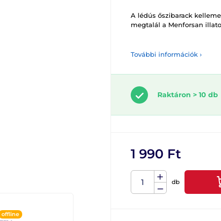
A lédús őszibarack kelleme
megtalál a Menforsan illato
További információk ›
Raktáron > 10 db
1 990 Ft
db
offline