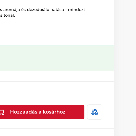
s aromája és dezodoráló hatása - mindezt
sítónál.
Hozzáadás a kosárhoz