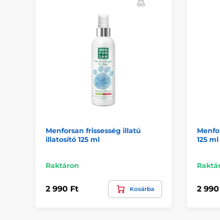
Menforsan frissesség illatú
Menfor
illatosító 125 ml
125 ml
Raktáron
Raktá
2 990 Ft
2 990
Kosárba