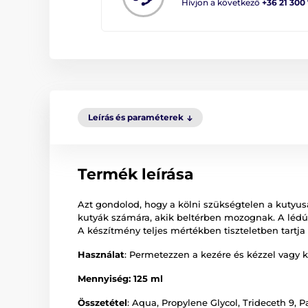
Hívjon a következő
+36 21 300
Leírás és paraméterek
Termék leírása
Azt gondolod, hogy a kölni szükségtelen a kutyusa
kutyák számára, akik beltérben mozognak. A lédús
A készítmény teljes mértékben tiszteletben tartj
Használat
: Permetezzen a kezére és kézzel vagy k
Mennyiség: 125 ml
Összetétel
:
Aqua, Propylene Glycol, Trideceth 9, P