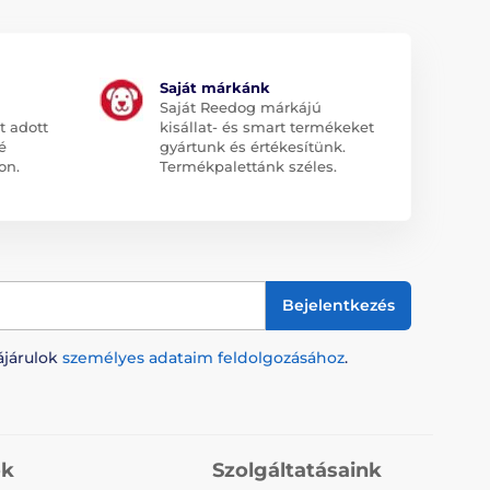
Saját márkánk
Saját Reedog márkájú
t adott
kisállat- és smart termékeket
é
gyártunk és értékesítünk.
on.
Termékpalettánk széles.
Bejelentkezés
ájárulok
személyes adataim feldolgozásához
.
ók
Szolgáltatásaink