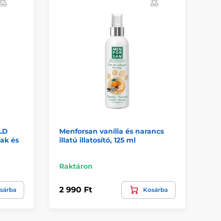
LD
Menforsan vanília és narancs
Me
ak és
illatú illatosító, 125 ml
ill
Raktáron
Ra
2 990 Ft
2 
sárba
Kosárba