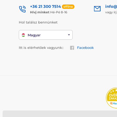
+36 21 300 7514
info@
offline
Hívj minket
Hé-Pé 8-16
vagy ír
Hol találsz bennünket
Magyar
Itt is elérhetőek vagyunk::
Facebook