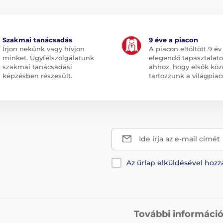
Szakmai tanácsadás
9 éve a piacon
Írjon nekünk vagy hívjon
A piacon eltöltött 9 év
minket. Ügyfélszolgálatunk
elegendő tapasztalato
szakmai tanácsadási
ahhoz, hogy elsők köz
képzésben részesült.
tartozzunk a világpiac
Ide írja az e-mail címét
Az űrlap elküldésével hozz
További informáci