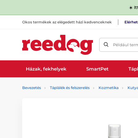
☀️ I
Okos termékek az elégedett házi kedvenceknek
Elérhe
Például ter
Házak, fekhelyek
SmartPet
Tápl
Bevezetés
Táplálék és felszerelés
Kozmetika
Kuty