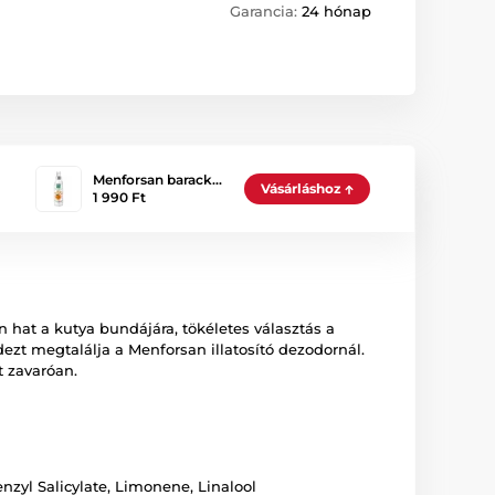
Garancia:
24 hónap
Menforsan barack…
Vásárláshoz
1 990 Ft
 hat a kutya bundájára, tökéletes választás a
zt megtalálja a Menforsan illatosító dezodornál.
t zavaróan.
nzyl Salicylate, Limonene, Linalool