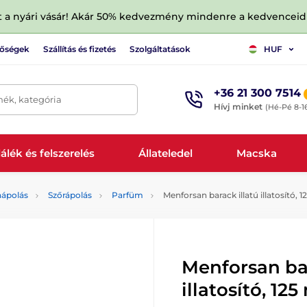
tt a nyári vásár! Akár 50% kedvezmény mindenre a kedvencei
tőségek
Szállítás és fizetés
Szolgáltatások
HUF
+36 21 300 7514
mék, kategória
Hívj minket
(Hé-Pé 8-1
álék és felszerelés
Állateledel
Macska
aápolás
Szőrápolás
Parfüm
Menforsan barack illatú illatosító, 1
Menforsan bar
illatosító, 125