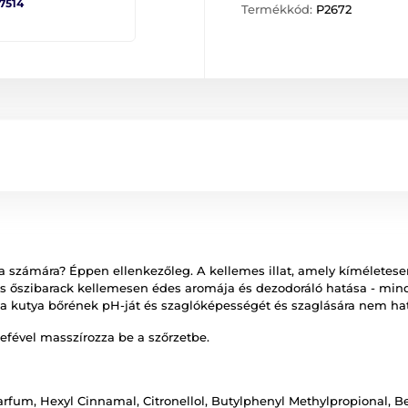
 7514
Termékkód:
P2672
 számára? Éppen ellenkezőleg. A kellemes illat, amely kíméletesen
 őszibarack kellemesen édes aromája és dezodoráló hatása - minde
a a kutya bőrének pH-ját és szaglóképességét és szaglására nem ha
efével masszírozza be a szőrzetbe.
arfum, Hexyl Cinnamal, Citronellol, Butylphenyl Methylpropional, Be