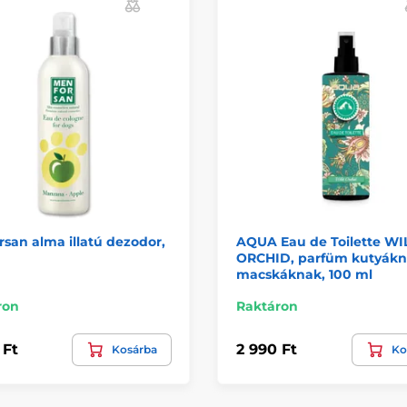
san alma illatú dezodor,
AQUA Eau de Toilette WI
ORCHID, parfüm kutyákn
macskáknak, 100 ml
ron
Raktáron
 Ft
2 990 Ft
Kosárba
Ko