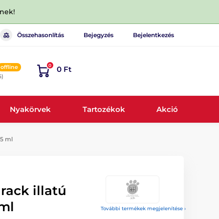
dnek!
Összehasonlítás
Bejegyzés
Bejelentkezés
0
offline
0 Ft
6)
Nyakörvek
Tartozékok
Akció
25 ml
ack illatú
 ml
További termékek megjelenítése ›