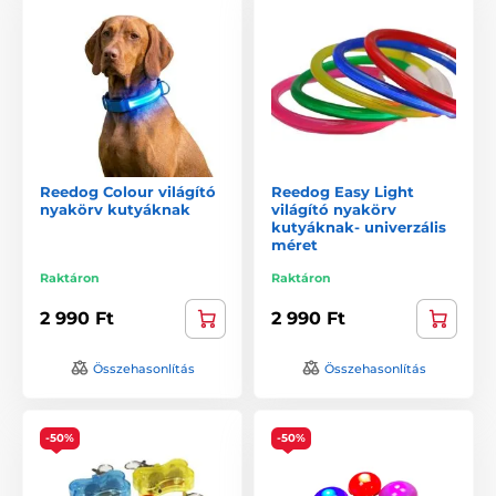
Reedog Colour világító
Reedog Easy Light
nyakörv kutyáknak
világító nyakörv
kutyáknak- univerzális
méret
Raktáron
Raktáron
2 990 Ft
2 990 Ft
Összehasonlítás
Összehasonlítás
-50%
-50%