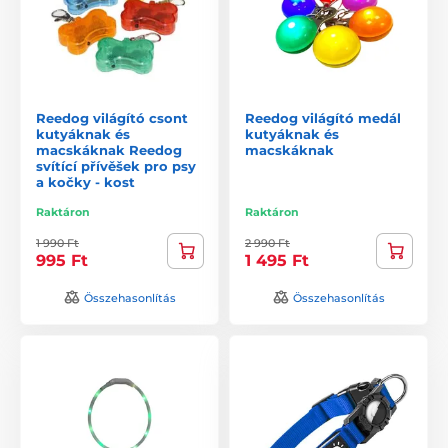
Reedog világító csont
Reedog világító medál
kutyáknak és
kutyáknak és
macskáknak Reedog
macskáknak
svítící přívěšek pro psy
a kočky - kost
Raktáron
Raktáron
1 990 Ft
2 990 Ft
995 Ft
1 495 Ft
Összehasonlítás
Összehasonlítás