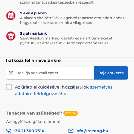
szakmai tanácsadási képzésben részesült.
9 éve a piacon
A piacon eltöltött 9 év elegendő tapasztalatot adott ahhoz,
hogy elsők közé tartozzunk a világpiacon.
Saját márkánk
Saját Reedog márkájú kisállat- és smart termékeket
gyártunk és értékesítünk. Termékpalettánk széles.
Iratkozz fel hírlevelünkre
Ide írja az e-mail címét
Bejelentkezés
Az űrlap elküldésével hozzájárulok
személyes
adataim feldolgozásához
.
Tanácsra van szükséged?
offline
Az ügyfélszolgálat elérhető
+36 21 300 7514
info@reedog.hu