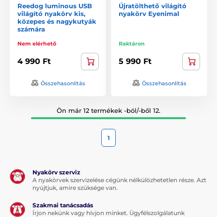
Reedog luminous USB
Újratölthető világító
világító nyakörv kis,
nyakörv Eyenimal
közepes és nagykutyák
számára
Nem elérhető
Raktáron
4 990 Ft
5 990 Ft
Összehasonlítás
Összehasonlítás
Ön már 12 termékek -ból/-ből 12.
1
Nyakörv szerviz
A nyakörvek szervizelése cégünk nélkülözhetetlen része. Azt
nyújtjuk, amire szüksége van.
Szakmai tanácsadás
Írjon nekünk vagy hívjon minket. Ügyfélszolgálatunk