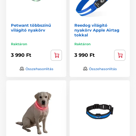
Petwant többszínű
Reedog világító
világító nyakörv
nyakörv Apple Airtag
tokkal
Raktáron
Raktáron
3 990 Ft
3 990 Ft
Összehasonlítás
Összehasonlítás