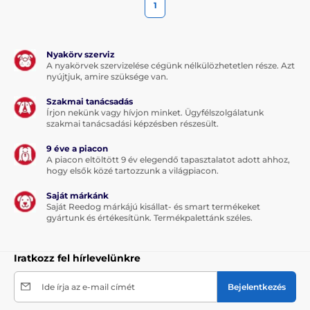
1
Nyakörv szerviz
A nyakörvek szervizelése cégünk nélkülözhetetlen része. Azt
nyújtjuk, amire szüksége van.
Szakmai tanácsadás
Írjon nekünk vagy hívjon minket. Ügyfélszolgálatunk
szakmai tanácsadási képzésben részesült.
9 éve a piacon
A piacon eltöltött 9 év elegendő tapasztalatot adott ahhoz,
hogy elsők közé tartozzunk a világpiacon.
Saját márkánk
Saját Reedog márkájú kisállat- és smart termékeket
gyártunk és értékesítünk. Termékpalettánk széles.
Iratkozz fel hírlevelünkre
Ide írja az e-mail címét
Bejelentkezés