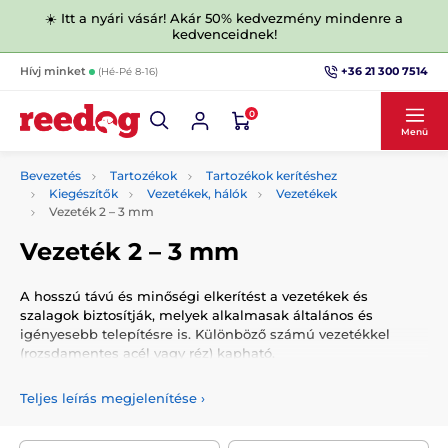
☀️ Itt a nyári vásár! Akár 50% kedvezmény mindenre a
kedvenceidnek!
+36 21 300 7514
Hívj minket
(Hé-Pé 8-16)
0
Menü
Bevezetés
Tartozékok
Tartozékok kerítéshez
Kiegészítők
Vezetékek, hálók
Vezetékek
Vezeték 2 –⁠ 3 mm
Vezeték 2 –⁠ 3 mm
A hosszú távú és minőségi elkerítést a vezetékek és
szalagok biztosítják, melyek alkalmasak általános és
igényesebb telepítésre is. Különböző számú vezetékkel
(rozsdamentes acél vagy réz) kapható.
Teljes leírás megjelenítése
›