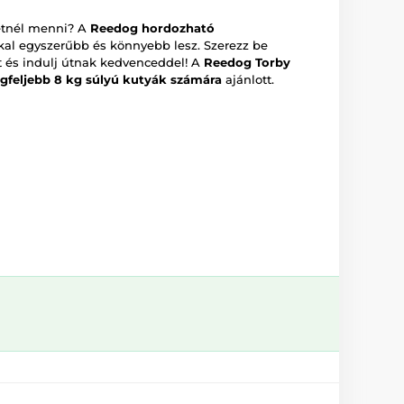
retnél menni? A
Reedog hordozható
al egyszerűbb és könnyebb lesz. Szerezz be
t és indulj útnak kedvenceddel! A
Reedog Torby
egfeljebb 8 kg súlyú kutyák számára
ajánlott.