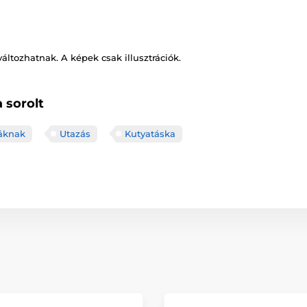
változhatnak. A képek csak illusztrációk.
 sorolt
yáknak
Utazás
Kutyatáska