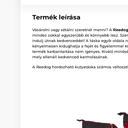
Termék leírása
Vásárolni vagy sétálni szeretnél menni? A
Reedog
mindez sokkal egyszerűbb és könnyebb lesz. Szer
indulj útnak kedvenceddel! A táska egyik oldala n
kényelmesen kidughatja a fejét és figyelemmel kís
termék karbantartása nem igényes. Kiváló minőség
mely ellenáll kedvenced karmolásának.
A Reedog hordozható kutyatáska számos változat