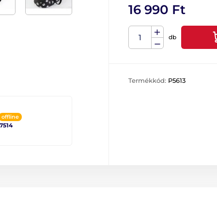
16 990 Ft
db
Termékkód:
P5613
offline
 7514