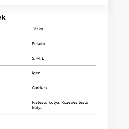
ek
Táska
Fekete
S
,
M
,
L
igen
Cordura
Kistestű kutya
,
Közepes testű
kutya