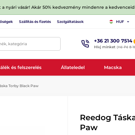
tt a nyári vásár! Akár 50% kedvezmény mindenre a kedvencei
tőségek
Szállítás és fizetés
Szolgáltatások
HUF
+36 21 300 7514
mék, kategória
Hívj minket
(Hé-Pé 8-1
álék és felszerelés
Állateledel
Macska
ska Torby Black Paw
Reedog Táska
Paw