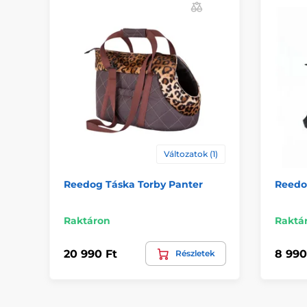
Változatok (1)
Reedog Táska Torby Panter
Reedo
Raktáron
Raktá
20 990 Ft
8 990
Részletek