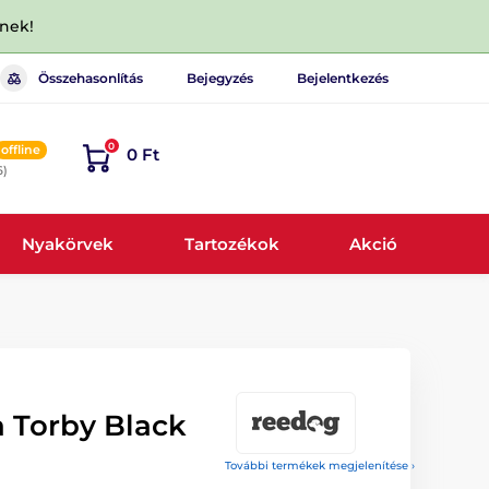
dnek!
Összehasonlítás
Bejegyzés
Bejelentkezés
0
offline
0 Ft
6)
Nyakörvek
Tartozékok
Akció
 Torby Black
További termékek megjelenítése ›