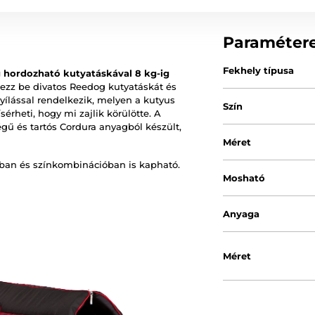
Paraméter
Fekhely típusa
 hordozható kutyatáskával 8 kg-ig
ezz be divatos Reedog kutyatáskát és
yílással rendelkezik, melyen a kutyus
Szín
érheti, hogy mi zajlik körülötte. A
ű és tartós Cordura anyagból készült,
Méret
ban és színkombinációban is kapható.
Mosható
Anyaga
Méret