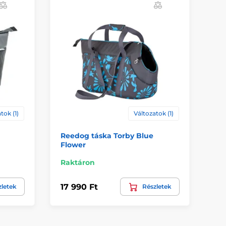
tok (1)
Változatok (1)
Reedog táska Torby Blue
Re
Flower
fe
Raktáron
Ra
17 990 Ft
13
zletek
Részletek