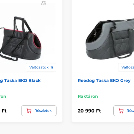
Változatok (1)
Változa
g Táska EKO Black
Reedog Táska EKO Grey
ron
Raktáron
 Ft
20 990 Ft
Részletek
Rés