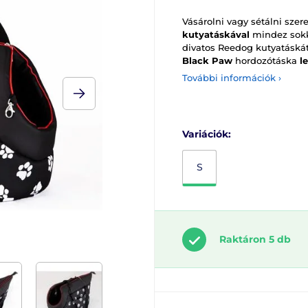
Vásárolni vagy sétálni sze
kutyatáskával
mindez sokk
divatos Reedog kutyatáská
Black Paw
hordozótáska
l
További információk ›
Variációk:
S
Raktáron 5 db