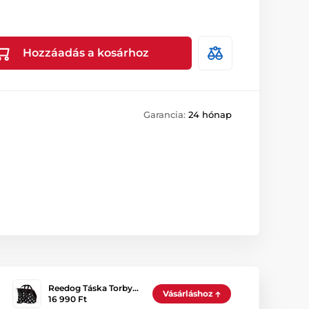
Hozzáadás a kosárhoz
Garancia:
24 hónap
Reedog Táska Torby…
Vásárláshoz
16 990 Ft