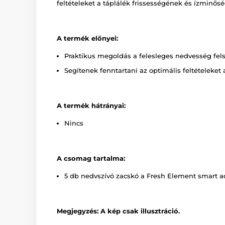
feltételeket a táplálék frissességének és ízminő
A termék előnyei:
Praktikus megoldás a felesleges nedvesség fel
Segítenek fenntartani az optimális feltételeke
A termék hátrányai:
Nincs
A csomag tartalma:
5 db nedvszívó zacskó a Fresh Element smart 
Megjegyzés: A kép csak illusztráció.