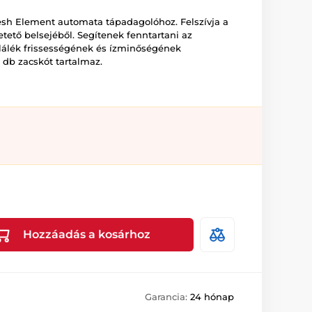
esh Element automata tápadagolóhoz. Felszívja a
tető belsejéből. Segítenek fenntartani az
áplálék frissességének és ízminőségének
db zacskót tartalmaz.
Hozzáadás a kosárhoz
Garancia:
24 hónap