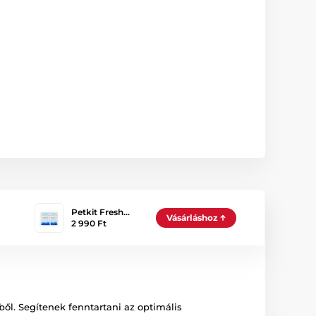
Petkit Fresh…
Vásárláshoz
2 990 Ft
ől. Segítenek fenntartani az optimális