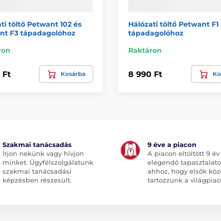
ti töltő Petwant 102 és
Hálózati töltő Petwant F1
nt F3 tápadagolóhoz
tápadagolóhoz
ron
Raktáron
 Ft
8 990 Ft
Kosárba
Ko
Szakmai tanácsadás
9 éve a piacon
Írjon nekünk vagy hívjon
A piacon eltöltött 9 év
minket. Ügyfélszolgálatunk
elegendő tapasztalato
szakmai tanácsadási
ahhoz, hogy elsők köz
képzésben részesült.
tartozzunk a világpiac