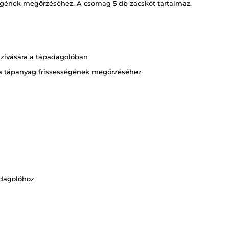
ségének megőrzéséhez. A csomag 5 db zacskót tartalmaz.
szívására a tápadagolóban
t a tápanyag frissességének megőrzéséhez
adagolóhoz