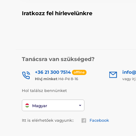
Iratkozz fel hírlevelünkre
Tanácsra van szükséged?
+36 21 300 7514
info@
offline
Hívj minket
Hé-Pé 8-16
vagy ír
Hol találsz bennünket
Magyar
Itt is elérhetőek vagyunk::
Facebook