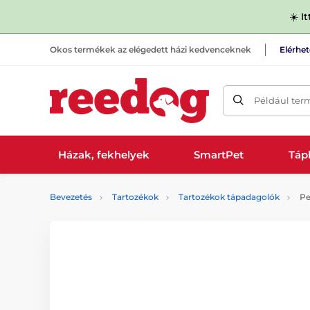
☀️ I
Okos termékek az elégedett házi kedvenceknek
Elérhe
Például ter
Házak, fekhelyek
SmartPet
Tápl
Bevezetés
Tartozékok
Tartozékok tápadagolók
Pe