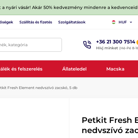
tt a nyári vásár! Akár 50% kedvezmény mindenre a kedvencei
tőségek
Szállítás és fizetés
Szolgáltatások
HUF
+36 21 300 7514
mék, kategória
Hívj minket
(Hé-Pé 8-1
álék és felszerelés
Állateledel
Macska
tkit Fresh Element nedvszívó zacskó, 5 db
Petkit Fresh
nedvszívó zac