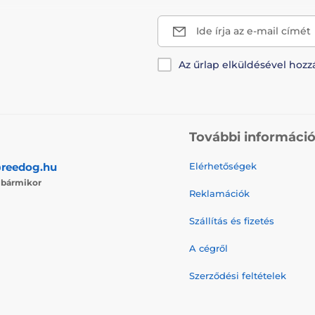
Ide írja az e-mail címét
Az űrlap elküldésével hozz
További informáci
reedog.hu
Elérhetőségek
j
bármikor
Reklamációk
Szállítás és fizetés
A cégről
Szerződési feltételek