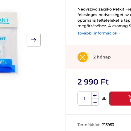
Nedvszívó zacskó Petkit Fr
felesleges nedvességet az e
optimális feltételeket a t
megőrzéséhez. A csomag 5 
További információk ›
2 hónap
2 990 Ft
db
Termékkód:
P13953