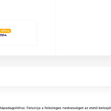
offline
 7514
ápadagolóhoz. Felszívja a felesleges nedvességet az etető belsejéb