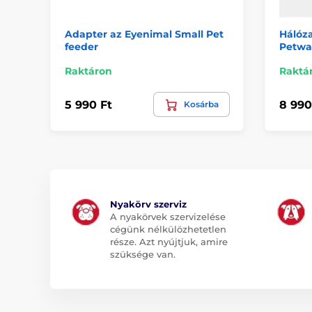
Adapter az Eyenimal Small Pet
Hálóza
feeder
Petwa
Raktáron
Raktá
5 990 Ft
8 990
Kosárba
Nyakörv szerviz
A nyakörvek szervizelése
cégünk nélkülözhetetlen
része. Azt nyújtjuk, amire
szüksége van.