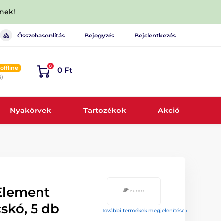
dnek!
Összehasonlítás
Bejegyzés
Bejelentkezés
0
offline
0 Ft
6)
Nyakörvek
Tartozékok
Akció
 Element
skó, 5 db
További termékek megjelenítése ›