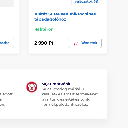
Változatok (4)
Alátét SureFeed mikrochipes
Pe
tápadagolóhoz
ta
Raktáron
1 h
2 990 Ft
3 
sárba
Részletek
Saját márkánk
Saját Reedog márkájú
t adott
kisállat- és smart termékeket
é
gyártunk és értékesítünk.
on.
Termékpalettánk széles.