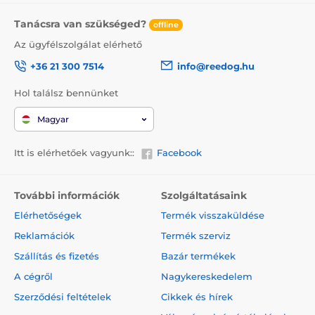
Tanácsra van szükséged?
offline
Az ügyfélszolgálat elérhető
+36 21 300 7514
info@reedog.hu
Hol találsz bennünket
Magyar
Itt is elérhetőek vagyunk::
Facebook
További információk
Szolgáltatásaink
Elérhetőségek
Termék visszaküldése
Reklamációk
Termék szerviz
Szállítás és fizetés
Bazár termékek
A cégről
Nagykereskedelem
Szerződési feltételek
Cikkek és hírek