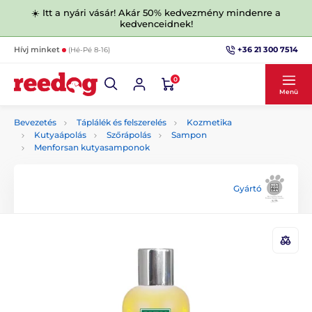
☀️ Itt a nyári vásár! Akár 50% kedvezmény mindenre a
kedvenceidnek!
+36 21 300 7514
Hívj minket
(Hé-Pé 8-16)
0
Menü
Bevezetés
Táplálék és felszerelés
Kozmetika
Kutyaápolás
Szőrápolás
Sampon
Menforsan kutyasamponok
Gyártó