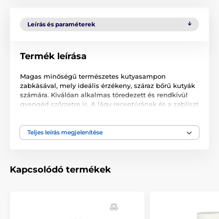
Leírás és paraméterek
Termék leírása
Magas minőségű természetes kutyasampon
zabkásával, mely ideális érzékeny, száraz bőrű kutyák
számára. Kiválóan alkalmas töredezett és rendkívül
gyengéd szőrzetre is. A lágy receptúrának és a zabliszt
különleges tápláló tulajdonságainak köszönhetően
kutyája bőre védett marad és megőrzi természetes
hidratációját.
Teljes leírás megjelenítése
Mennyiség: 300 ml
Összetevők
: víz, nátrium-laureth-szulfát,
Kapcsolódó termékek
polikvaternium 7, nátrium-klorid, kokamidopropil-
betain, kokaamid DEA, metil-klórizotiazolinon, metil-
izotiazolinon, búza (Triticum vulgare), csírakivonat,
propilénglikol, C.l 19140