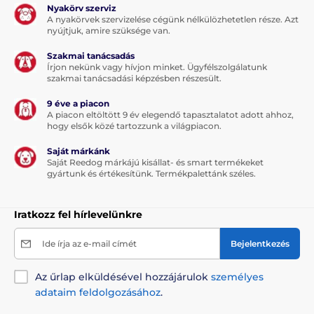
Nyakörv szerviz
A nyakörvek szervizelése cégünk nélkülözhetetlen része. Azt
Megjegyzés: A kép csak illusztráció.
nyújtjuk, amire szüksége van.
A műszaki specifikációk előzetes értesítés nélkül
Szakmai tanácsadás
Írjon nekünk vagy hívjon minket. Ügyfélszolgálatunk
változhatnak. A képek csak illusztrációk.
szakmai tanácsadási képzésben részesült.
9 éve a piacon
A termék a következő kategóriákba sorolt
A piacon eltöltött 9 év elegendő tapasztalatot adott ahhoz,
hogy elsők közé tartozzunk a világpiacon.
Menforsan kutyasamponok
Saját márkánk
Saját Reedog márkájú kisállat- és smart termékeket
Táplálék és felszerelés
Kozmetika
gyártunk és értékesítünk. Termékpalettánk széles.
Kutyaápolás
Szőrápolás
Sampon
Iratkozz fel hírlevelünkre
Ide írja az e-mail címét
Bejelentkezés
Az űrlap elküldésével hozzájárulok
személyes
adataim feldolgozásához
.