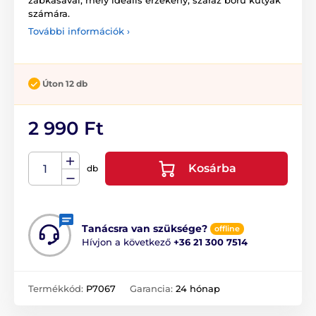
zabkásával, mely ideális érzékeny, száraz bőrű kutyák
számára.
További információk ›
Úton 12 db
2 990 Ft
Kosárba
db
Tanácsra van szüksége?
offline
Hívjon a következő
+36 21 300 7514
Termékkód:
P7067
Garancia:
24 hónap