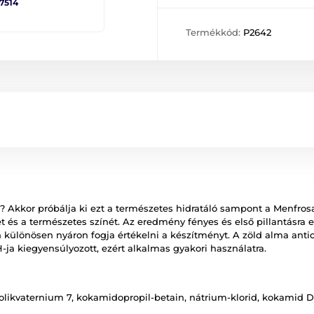
 7514
Termékkód:
P2642
n? Akkor próbálja ki ezt a természetes hidratáló sampont a Menfrosan
t és a természetes színét. Az eredmény fényes és első pillantásra 
lönösen nyáron fogja értékelni a készítményt. A zöld alma antiox
ja kiegyensúlyozott, ezért alkalmas gyakori használatra.
n, polikvaternium 7, kokamidopropil-betain, nátrium-klorid, kokamid D