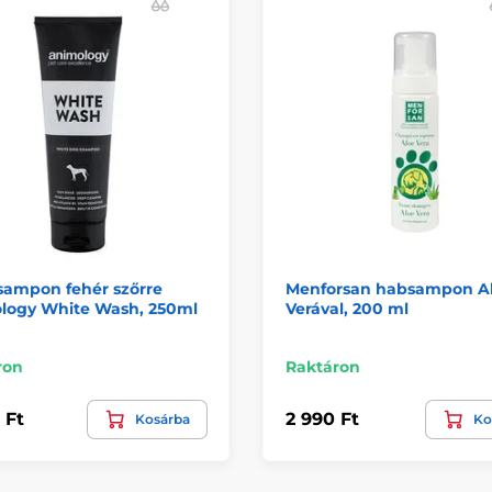
sampon fehér szőrre
Menforsan habsampon A
logy White Wash, 250ml
Verával, 200 ml
ron
Raktáron
 Ft
2 990 Ft
Kosárba
Ko