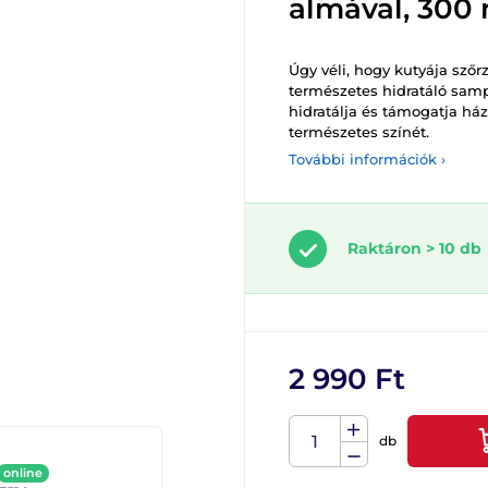
almával, 300 
Úgy véli, hogy kutyája szőrz
természetes hidratáló samp
hidratálja és támogatja ház
természetes színét.
További információk ›
Raktáron > 10 db
2 990 Ft
db
online