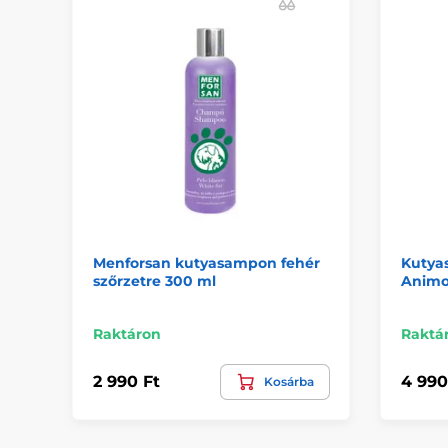
Menforsan kutyasampon fehér
Kutya
szőrzetre 300 ml
Animo
Raktáron
Raktá
2 990 Ft
4 990
Kosárba