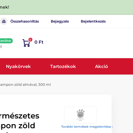
dnek!
Összehasonlítás
Bejegyzés
Bejelentkezés
0
online
0 Ft
6)
Nyakörvek
Tartozékok
Akció
sampon zöld almával, 300 ml
rmészetes
mpon zöld
További termékek megjelenítése ›