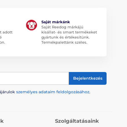
Saját márkánk
Saját Reedog márkájú
t adott
kisállat- és smart termékeket
é
gyártunk és értékesítünk.
on.
Termékpalettánk széles.
Bejelentkezés
ájárulok
személyes adataim feldolgozásához
.
ók
Szolgáltatásaink