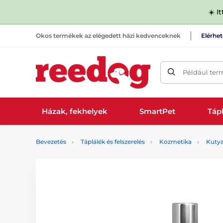
☀️ I
Okos termékek az elégedett házi kedvenceknek
Elérhe
Például ter
Házak, fekhelyek
SmartPet
Tápl
Bevezetés
Táplálék és felszerelés
Kozmetika
Kuty