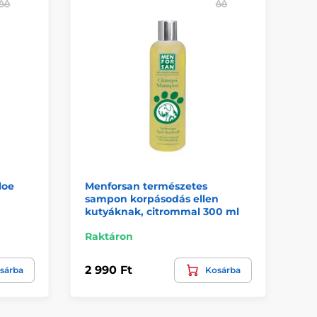
loe
Menforsan természetes
Sa
sampon korpásodás ellen
An
kutyáknak, citrommal 300 ml
Raktáron
Ra
2 990 Ft
3 
sárba
Kosárba