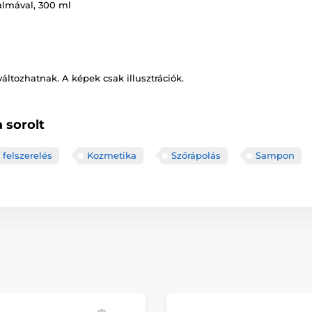
almával, 300 ml
változhatnak. A képek csak illusztrációk.
 sorolt
 felszerelés
Kozmetika
Szőrápolás
Sampon