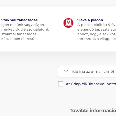
Szakmai tanácsadás
9 éve a piacon
Írjon nekünk vagy hívjon
A piacon eltöltött 9 év
minket. Ügyfélszolgálatunk
elegendő tapasztalato
szakmai tanácsadási
ahhoz, hogy elsők köz
képzésben részesült.
tartozzunk a világpiac
Ide írja az e-mail címét
Az űrlap elküldésével hozz
További informáci