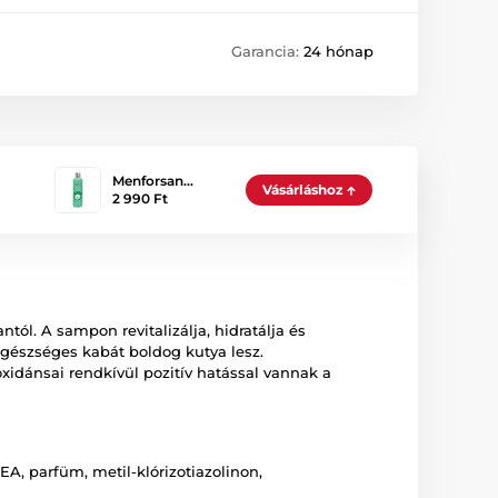
Garancia:
24 hónap
Menforsan…
Vásárláshoz
2 990 Ft
tól. A sampon revitalizálja, hidratálja és
egészséges kabát boldog kutya lesz.
idánsai rendkívül pozitív hatással vannak a
EA, parfüm, metil-klórizotiazolinon,