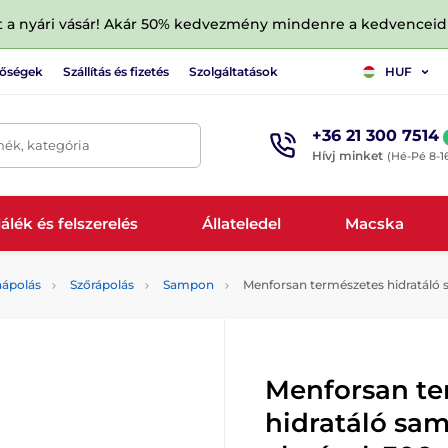
tt a nyári vásár! Akár 50% kedvezmény mindenre a kedvencei
tőségek
Szállítás és fizetés
Szolgáltatások
HUF
+36 21 300 7514
mék, kategória
Hívj minket
(Hé-Pé 8-1
álék és felszerelés
Állateledel
Macska
aápolás
Szőrápolás
Sampon
Menforsan természetes hidratáló 
Menforsan te
hidratáló sa