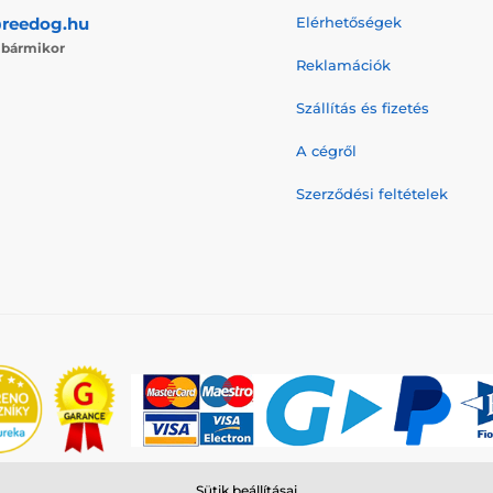
reedog.hu
Elérhetőségek
j
bármikor
Reklamációk
Szállítás és fizetés
A cégről
Szerződési feltételek
Sütik beállításai