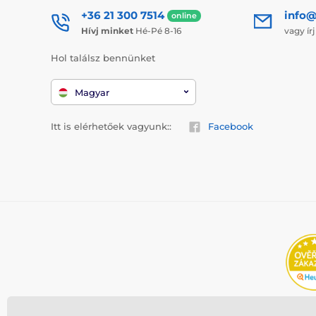
+36 21 300 7514
info@
online
Hívj minket
Hé-Pé 8-16
vagy ír
Hol találsz bennünket
Magyar
Itt is elérhetőek vagyunk::
Facebook