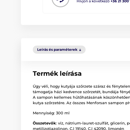
Hívjon a következő
+36 21 300
Leírás és paraméterek
Termék leírása
Úgy véli, hogy kutyája szőrzete száraz és fénytele
támogatja házi kedvence szőrzetét, bundája fényé
A sampon kellemes hűtőhatásának köszönhetően kü
kutya szőrzetére. Az összes Menforsan sampon pH-
Mennyiség: 300 ml
Összetevők
: víz, nátrium-lauret-szulfát, gliceri
metilizotiazolinon, C.l 19140, C.l 42090, limonén