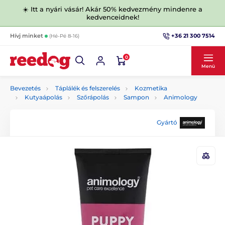
☀️ Itt a nyári vásár! Akár 50% kedvezmény mindenre a
kedvenceidnek!
+36 21 300 7514
Hívj minket
(Hé-Pé 8-16)
0
Menü
Bevezetés
Táplálék és felszerelés
Kozmetika
Kutyaápolás
Szőrápolás
Sampon
Animology
Gyártó