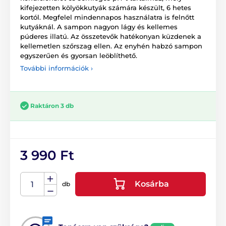
kifejezetten kölyökkutyák számára készült, 6 hetes
kortól. Megfelel mindennapos használatra is felnőtt
kutyáknál. A sampon nagyon lágy és kellemes
púderes illatú. Az összetevők hatékonyan küzdenek a
kellemetlen szőrszag ellen. Az enyhén habzó sampon
egyszerűen és gyorsan leöblíthető.
További információk ›
Raktáron 3 db
3 990 Ft
Kosárba
db