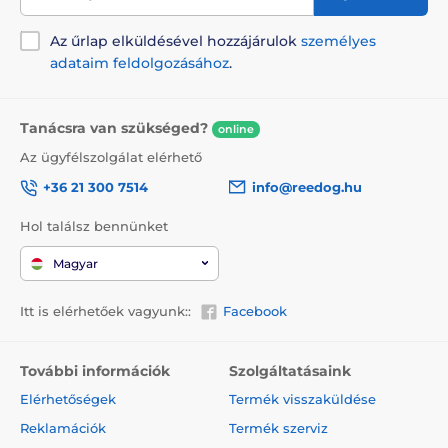
változhatnak. A képek csak illusztrációk.
Az űrlap elküldésével hozzájárulok
személyes
adataim feldolgozásához
.
A termék a következő kategóriákba sorolt
Animology
Táplálék és felszerelés
Tanácsra van szükséged?
online
Kozmetika
Szőrápolás
Sampon
Az ügyfélszolgálat elérhető
+36 21 300 7514
info@reedog.hu
Hol találsz bennünket
Magyar
Itt is elérhetőek vagyunk::
Facebook
További információk
Szolgáltatásaink
Elérhetőségek
Termék visszaküldése
Reklamációk
Termék szerviz