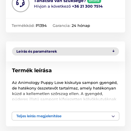
Tanácsra van szüksége?
online
Hívjon a következő
+36 21 300 7514
Termékkód:
P1394
Garancia:
24 hónap
Leírás és paraméterek
Termék leírása
Az Animology Puppy Love kiskutya sampon gyengéd,
de hatékony összetevőt tartalmaz, amely hatékonyan
küzd a kellemetlen szőrszag ellen. A gyengéd,
púderes illatú sampont kifejezetten kölyökkutyáknak
6 hetes kortól ajánljuk, vagy mindennapos használatra
felnőtt kutyáknál. A sampon fontos tulajdonsága a
kutya bőrének megfelelő pH-értéke, a kondicionáló és
Teljes leírás megjelenítése
a fontos B5 pro-vitamin tartalma. Az enyhén habzó
sampon egyszerűen és gyorsan leöblíthető.