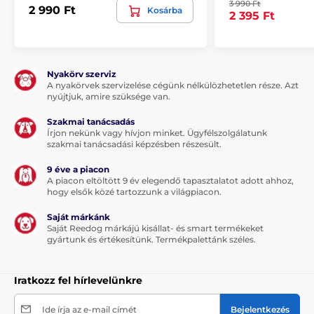
3 990 Ft
2 990 Ft
Kosárba
A csomag tartalma:
2 395 Ft
Sampon kölyökkutyáknak Animology Puppy Love,
250 ml
Nyakörv szerviz
A nyakörvek szervizelése cégünk nélkülözhetetlen része. Azt
Megjegyzés: A kép csak illusztráció.
nyújtjuk, amire szüksége van.
Szakmai tanácsadás
Írjon nekünk vagy hívjon minket. Ügyfélszolgálatunk
szakmai tanácsadási képzésben részesült.
Összetevők
: víz, nátrium-klorid, nátrium-lauroil-metil-
izetionát, kokamido-propil-betain, gliceret-2 kakaósav,
9 éve a piacon
PEG-150 disztearát, PEG-7 gliceril-kokát, poliszorbát 20,
A piacon eltöltött 9 év elegendő tapasztalatot adott ahhoz,
benzilhemiformál, glicerin, nátrium-hidroxid, nátrium-
hogy elsők közé tartozzunk a világpiacon.
hidroxid, parfum (F, , kumarin. Tartalmaz: <5% amfoter
felületaktív anyag, <5% anionos felületaktív anyag,
Saját márkánk
<5% nem ionos felületaktív anyag, benzilhemiformális
Saját Reedog márkájú kisállat- és smart termékeket
gyártunk és értékesítünk. Termékpalettánk széles.
<5% anionos felületaktív anyagot, 5% nem ionos
felületaktív anyagot, <5% amfoter felületaktív anyagot,
benzilhemiformális anyagot tartalmaz
Iratkozz fel hírlevelünkre
A műszaki specifikációk előzetes értesítés nélkül
Ide írja az e-mail címét
Bejelentkezés