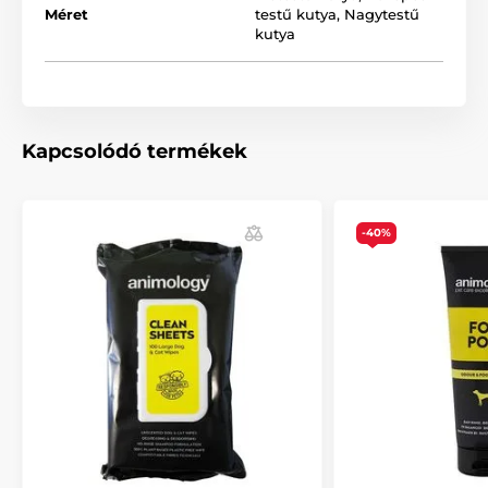
Méret
testű kutya
,
Nagytestű
kutya
A termék előnyei:
Táplálja a fehér szőrzetet
Eltávolítja a foltokat és a szagokat
Mélyen tisztít
Kapcsolódó termékek
Semleges pH
Dezodoráló hatás
-40%
Könnyen lemosható
Vitaminokat és kondicionálót tartalmaz
A termék hátrányai:
Nincs
A csomag tartalma: