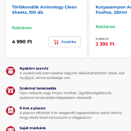
Kutyasampon fehér szőrre Animology White Wash,
250 ml
Törlőkendők Animology Clean
Kutyasampon A
Sheets, 100 db
FoxPoo, 250ml
Összetevők
: víz, Sodium Lauroyl Methyl Isethionate,
Sodium Chloride, Cocamidopropyl Betaine, Glycereth-2
Raktáron
Raktáron
Cocoate, PEG-150 Distearate, Parfum, PEG-7 Glyceryl
Cocoate, Disodium Distyrylbiphenyl Disulfonate,
Styrene/Acrylates Copolymer, Glycerin,
3 990 Ft
4 990 Ft
Kosárba
2 395 Ft
Benzylhemiformal, Panthenol, Sodium Benzoate,
Sodium Hydroxide, Trideceth-7, Sodium Lauryl Sulfate,
Linalool, Hexyl Cinnamal, Contains <5% Amphoteric
Surfactant, <5% Anionic Surfactants, <5% Non-Ionic
Surfactants, Benzylhemiformal
Nyakörv szerviz
A nyakörvek szervizelése cégünk nélkülözhetetlen része. Azt
nyújtjuk, amire szüksége van.
Megjegyzés: A kép csak illusztráció.
Szakmai tanácsadás
Írjon nekünk vagy hívjon minket. Ügyfélszolgálatunk
A műszaki specifikációk előzetes értesítés nélkül
szakmai tanácsadási képzésben részesült.
változhatnak. A képek csak illusztrációk.
9 éve a piacon
A piacon eltöltött 9 év elegendő tapasztalatot adott ahhoz,
hogy elsők közé tartozzunk a világpiacon.
A termék a következő kategóriákba sorolt
Saját márkánk