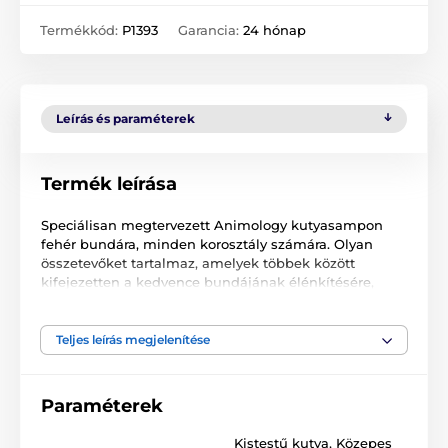
Termékkód:
P1393
Garancia:
24 hónap
Leírás és paraméterek
Termék leírása
Speciálisan megtervezett Animology kutyasampon
fehér bundára, minden korosztály számára. Olyan
összetevőket tartalmaz, amelyek többek között
kifejezetten a kedvence bundájának élénkítésére,
fehérítésére helyezik a hangsúlyt. Zsíros vagy nagyon
szürke szőrzetre is alkalmas, hatékonyan küzd a
kellemetlen szőrszagokkal és semlegesíti a
Teljes leírás megjelenítése
baktériumokat. A sampon enyhén habzik, így
gyorsabban leöblíthető a kutyáról. A sampon fontos
tulajdonsága a kutya bőrének megfelelő pH-értéke, a
Paraméterek
kondicionáló és a fontos B5 pro-vitamin tartalma.
Kistestű kutya
,
Közepes