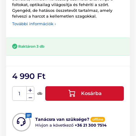
foltokat, optikailag világosítja és fehéríti a szőrt.
Gyengéd, de hatásos összetevőt tartalmaz, amely
felveszi a harcot a kellemetlen szagokkal.
További információk ›
Raktáron 3 db
4 990 Ft
Kosárba
db
Tanácsra van szüksége?
offline
Hívjon a következő
+36 21 300 7514