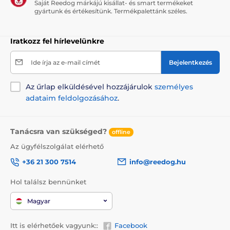
Saját Reedog márkájú kisállat- és smart termékeket
Animology
Táplálék és felszerelés
gyártunk és értékesítünk. Termékpalettánk széles.
Kozmetika
Szőrápolás
Sampon
Iratkozz fel hírlevelünkre
Ide írja az e-mail címét
Bejelentkezés
Az űrlap elküldésével hozzájárulok
személyes
adataim feldolgozásához
.
Tanácsra van szükséged?
offline
Az ügyfélszolgálat elérhető
+36 21 300 7514
info@reedog.hu
Hol találsz bennünket
Magyar
Itt is elérhetőek vagyunk::
Facebook