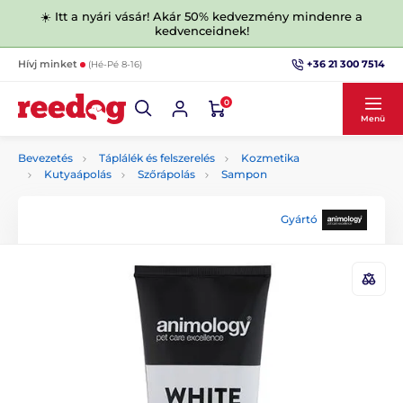
☀️ Itt a nyári vásár! Akár 50% kedvezmény mindenre a
kedvenceidnek!
+36 21 300 7514
Hívj minket
(Hé-Pé 8-16)
0
Menü
Bevezetés
Táplálék és felszerelés
Kozmetika
Kutyaápolás
Szőrápolás
Sampon
Gyártó