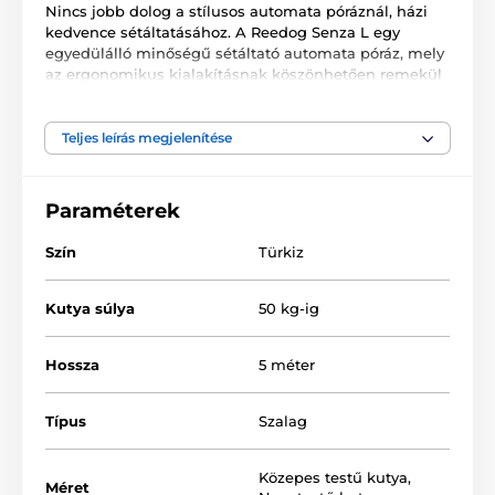
Nincs jobb dolog a stílusos automata póráznál, házi
kedvence sétáltatásához. A Reedog Senza L egy
egyedülálló minőségű sétáltató automata póráz, mely
az ergonomikus kialakításnak köszönhetően remekül
alkalmazkodik a kézhez. A multipozíciós szalag
biztosítja a teljes, 360°-os használatot. Egy
gombnyomással 3 fékezési módot biztosíthat. A cseh
Teljes leírás megjelenítése
márkájú termék ideális nagytestű kutyák számára, 50
kg-ig.
Paraméterek
Szín
Türkiz
Kutya súlya
50 kg-ig
Hossza
5 méter
Típus
Szalag
Közepes testű kutya
,
Méret