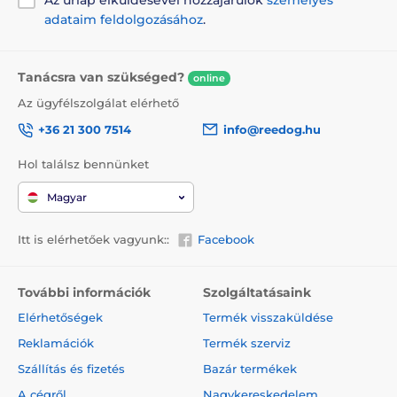
Az űrlap elküldésével hozzájárulok
személyes
adataim feldolgozásához
.
Tanácsra van szükséged?
online
Az ügyfélszolgálat elérhető
+36 21 300 7514
info@reedog.hu
Hol találsz bennünket
Magyar
Itt is elérhetőek vagyunk::
Facebook
Multipozíciós szalag...
További információk
Szolgáltatásaink
A multipozíciós szalagfunkció azt jelenti, hogy a
Elérhetőségek
Termék visszaküldése
szalag nem szorul be semmilyen szögben sem. A
kutyája bármilyen irányba elszaladhat, továbbá
Reklamációk
Termék szerviz
semmilyen hirtelen mozdulat miatt sem veszítheti el
Szállítás és fizetés
Bazár termékek
a kontrollt a póráz felett. Gond nélkül sétáltathatja
házi kedvencét. A póráz tökéletesen alkalmazkodik a
A cégről
Nagykereskedelem