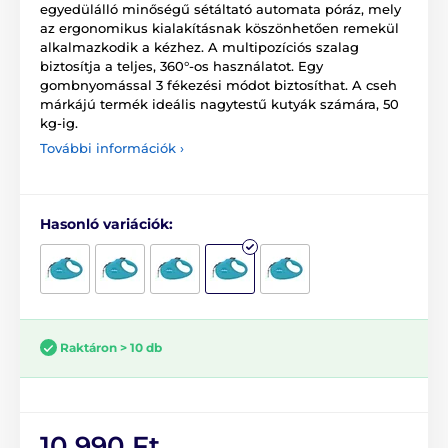
egyedülálló minőségű sétáltató automata póráz, mely
az ergonomikus kialakításnak köszönhetően remekül
alkalmazkodik a kézhez. A multipozíciós szalag
biztosítja a teljes, 360°-os használatot. Egy
gombnyomással 3 fékezési módot biztosíthat. A cseh
márkájú termék ideális nagytestű kutyák számára, 50
kg-ig.
További információk ›
Hasonló variációk:
Raktáron > 10 db
10 990 Ft