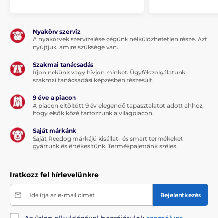
irányítást. A kutyagazdik tudják, hogy gyakran a gyors
reakció dönt válsághelyzetekben, nem csak sétáltatás
közben.
Nyakörv szerviz
A nyakörvek szervizelése cégünk nélkülözhetetlen része. Azt
nyújtjuk, amire szüksége van.
Fékrendszer kezelése egy
Szakmai tanácsadás
gombnyomással
Írjon nekünk vagy hívjon minket. Ügyfélszolgálatunk
szakmai tanácsadási képzésben részesült.
A fékrendszernek köszönhetően maximális felügyelet
9 éve a piacon
alatt tarthatja a kutyát, legyen szó a szembejövő
A piacon eltöltött 9 év elegendő tapasztalatot adott ahhoz,
kutyáról, járókelőről vagy elhaladó autóról. Szükség
hogy elsők közé tartozzunk a világpiacon.
esetén egy gombnyomással, könnyedén megállíthatja
vagy visszahúzhatja házi kedvencét. Az ergonomikus
Saját márkánk
fogantyúnak köszönhetően, a fékezőgomb, szó szerint
Saját Reedog márkájú kisállat- és smart termékeket
a hüvelykujja alatt található. Mivel a gyors reakció
gyártunk és értékesítünk. Termékpalettánk széles.
pontosan az, amire szüksége lehet váratlan
helyzetekben, sétáltatás közben.
Iratkozz fel hírlevelünkre
Ide írja az e-mail címét
Bejelentkezés