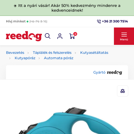
☀️ Itt a nyári vásár! Akár 50% kedvezmény mindenre a
kedvenceidnek!
+36 21 300 7514
Hívj minket
(Hé-Pé 8-16)
0
Menü
Bevezetés
Táplálék és felszerelés
Kutyasétáltatás
Kutyapóráz
Automata póráz
Gyártó