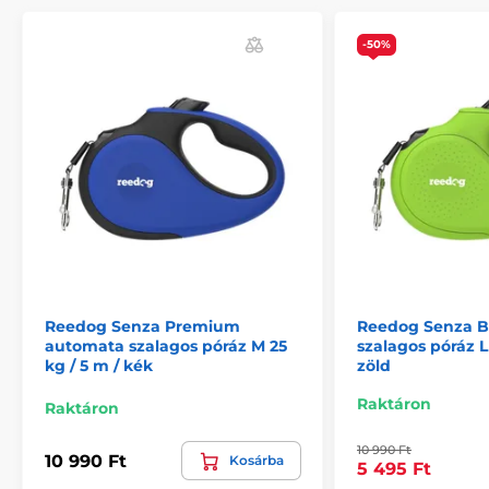
-50%
Az automata Reedog póráz
Reedog Senza Premium
Reedog Senza B
teljes mértékben
automata szalagos póráz M 25
szalagos póráz L
kg / 5 m / kék
zöld
megbízható!
Raktáron
Raktáron
Nem számít, hogy merre sétáltatja házi kedvencét. A
10 990 Ft
Reedog Senza automata póráz garantálja a
10 990 Ft
Kosárba
5 495 Ft
kényelmes, egyszerű kezelést és a megbízható