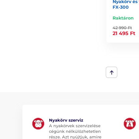
Nyakörv és
FX-300
Raktáron
42 990 Ft
21 495 Ft
Nyakörv szerviz
A nyakörvek szervizelése
cégünk nélkülözhetetlen
része. Azt nyújtjuk, amire