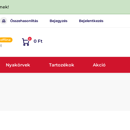
dnek!
Összehasonlítás
Bejegyzés
Bejelentkezés
0
offline
0 Ft
6)
Nyakörvek
Tartozékok
Akció