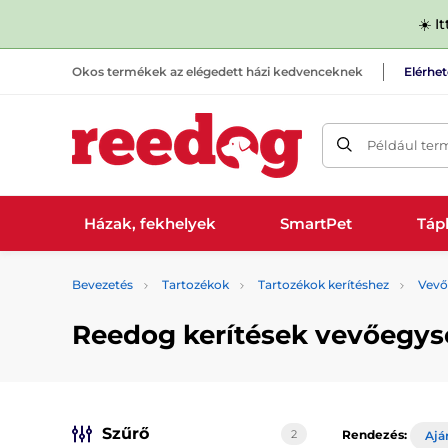
☀️ I
Okos termékek az elégedett házi kedvenceknek
Elérhe
Például ter
Házak, fekhelyek
SmartPet
Tápl
Bevezetés
Tartozékok
Tartozékok kerítéshez
Vevő
Reedog kerítések vevőegys
Szűrő
2
Rendezés:
Ajá