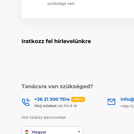
szüksége van.
Iratkozz fel hírlevelünkre
Tanácsra van szükséged?
+36 21 300 7514
info@
offline
Hívj minket
Hé-Pé 8-16
vagy ír
Hol találsz bennünket
Magyar