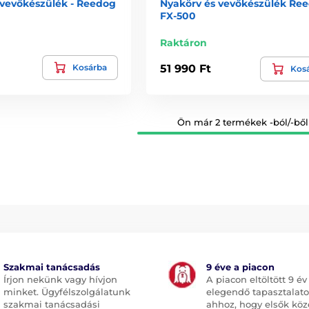
 vevőkészülék - Reedog
Nyakörv és vevőkészülék Re
FX-500
Raktáron
Kosárba
51 990 Ft
Kos
Ön már 2 termékek -ból/-ből 
Szakmai tanácsadás
9 éve a piacon
Írjon nekünk vagy hívjon
A piacon eltöltött 9 év
minket. Ügyfélszolgálatunk
elegendő tapasztalato
szakmai tanácsadási
ahhoz, hogy elsők köz