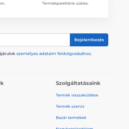
on.
Termékpalettánk széles.
Bejelentkezés
ájárulok
személyes adataim feldolgozásához
.
ók
Szolgáltatásaink
Termék visszaküldése
Termék szerviz
Bazár termékek
Nagykereskedelem