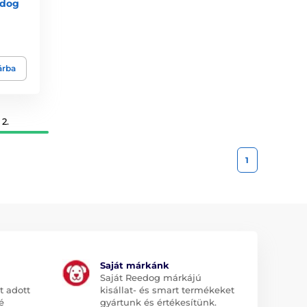
edog
árba
2.
1
Saját márkánk
Saját Reedog márkájú
t adott
kisállat- és smart termékeket
é
gyártunk és értékesítünk.