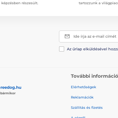
képzésben részesült.
tartozzunk a világpiac
Ide írja az e-mail címét
Az űrlap elküldésével hozz
További informáci
reedog.hu
Elérhetőségek
j
bármikor
Reklamációk
Szállítás és fizetés
A cégről