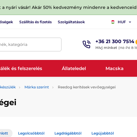
tt a nyári vásár! Akár 50% kedvezmény mindenre a kedvencei
tőségek
Szállítás és fizetés
Szolgáltatások
HUF
+36 21 300 7514
mék, kategória
Hívj minket
(Hé-Pé 8-1
álék és felszerelés
Állateledel
Macska
készülék
Márka szerint
Reedog kerítések vevőegységei
égei
nlott
Legolcsóbbtól
Legdrágábbtól
Legújabbtól