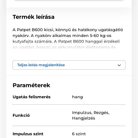
Termék leírása
A Patpet B600 kicsi, könnyű és hatékony ugatásgátló
nyakörv. A nyakörv alkalmas minden 5-60 kg-os
kutyafajta számára. A Patpet B600 hanggal érzékeli
az ugatást, hosszú az akkumulátor-élettartama és
hangjelzés, impulzus és rezgés korrekcióval lett
felszerelve. A készülék USB-kábellel újratölthető.
Teljes leírás megjelenítése
Paraméterek
Ugatás felismerés
hang
Impulzus
,
Rezgés
,
Funkció
Hangjelzés
Impulzus szint
6 szint