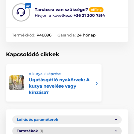
Tanácsra van szüksége?
offline
Hívjon a következő
+36 21 300 7514
Termékkód:
P48896
Garancia:
24 hónap
Kapcsolódó cikkek
A kutya kiképzése
Ugatásgátló nyakörvek: A
kutya nevelése vagy
kínzása?
Leírás és paraméterek
Tartozékok
(1)