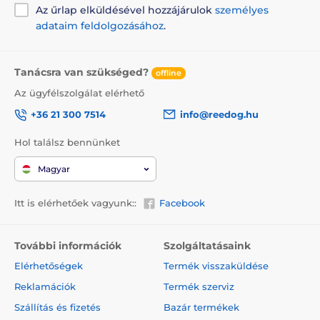
Az űrlap elküldésével hozzájárulok
személyes
Hang-, impulzus és rezgéskorrekció
adataim feldolgozásához
.
A termék hátrányai:
Tanácsra van szükséged?
offline
Nincs
Az ügyfélszolgálat elérhető
+36 21 300 7514
info@reedog.hu
A csomag tartalma:
Hol találsz bennünket
Ugatásgátló készülék
Magyar
Nejlon nyakörv
Tesztdióda
Itt is elérhetőek vagyunk::
Facebook
Hosszú és rövid elektródák
2x gumisapka az elektródákra
További információk
Szolgáltatásaink
USB kábel
Elérhetőségek
Termék visszaküldése
Útmutató
Reklamációk
Termék szerviz
Szállítás és fizetés
Bazár termékek