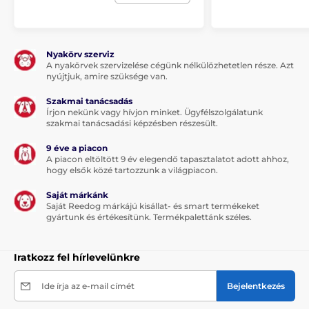
alkalmazkodik a kutya nyakához. A nyakörv hossza 70
cm-ig állítható.
Nyakörv szerviz
Súly és méretek
A nyakörvek szervizelése cégünk nélkülözhetetlen része. Azt
nyújtjuk, amire szüksége van.
Az ugatásgátló nyakörv vevőkészüléke
kicsi, könnyű és ergonomikusan
Szakmai tanácsadás
Írjon nekünk vagy hívjon minket. Ügyfélszolgálatunk
kialakított. Méretei 6,5 cm x 3 cm x 3 cm
szakmai tanácsadási képzésben részesült.
(szélesség, magasság, mélység); súlya 42 g.
9 éve a piacon
A piacon eltöltött 9 év elegendő tapasztalatot adott ahhoz,
hogy elsők közé tartozzunk a világpiacon.
Saját márkánk
A termék előnyei:
Saját Reedog márkájú kisállat- és smart termékeket
gyártunk és értékesítünk. Termékpalettánk széles.
Speciális mikroprocesszor
Hang alapján észleli az ugatást
Iratkozz fel hírlevelünkre
Vízálló nyakörv
Nagy akkumulátor kapacitás
Ide írja az e-mail címét
Bejelentkezés
Tölthető