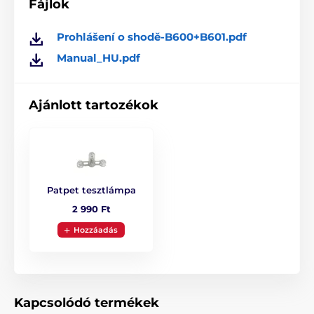
Fájlok
rezgés korrekcióval figyelmezteti a kutyát
az ugatásra. A hangjelzés, impulzus és rezgések ereje
Prohlášení o shodě-B600+B601.pdf
6 szinten állítható.
Manual_HU.pdf
Ajánlott tartozékok
A készülék beállítása
Két gombbal, nagyon egyszerűen
beállítható a készüléket. a beállításokat a
miniatűr kijelzőn ellenőrizheti.
Patpet tesztlámpa
2 990 Ft
Energiaellátás
Hozzáadás
A beépített, újratölthető akkumulátor
kapacitása 500 mAh. A teljesen feltöltött
akkumulátor élettartama megközelítőleg
14 nap. Az újratöltés ideje mindössze 2 óra.
Kapcsolódó termékek