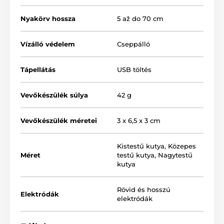
Nyakörv hossza
5 až do 70 cm
Vízálló védelem
Cseppálló
Tápellátás
USB töltés
Vevőkészülék súlya
42 g
Ugatás érzékelése
Vevőkészülék méretei
3 x 6,5 x 3 cm
A Patpet
B600
ugató hang alapján
aktiválódik. Az ugatást vagy az üvöltést a
Kistestű kutya
,
Közepes
beépített mikrofon érzékeli és aktiválja a
Méret
testű kutya
,
Nagytestű
korrekciót. Mivel ugató hang aktiválja a készüléket,
kutya
ideális üvöltés ellen is.
Rövid és hosszú
Elektródák
elektródák
Korrekció típusa
A készülék hangjelzés, impulzus és