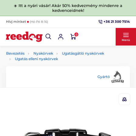
☀️ Itt a nyári vásár! Akár 50% kedvezmény mindenre a
kedvenceidnek!
+36 21 300 7514
Hívj minket
(Hé-Pé 8-16)
0
Menü
Bevezetés
Nyakörvek
Ugatásgátló nyakörvek
Ugatás elleni nyakörvek
Gyártó