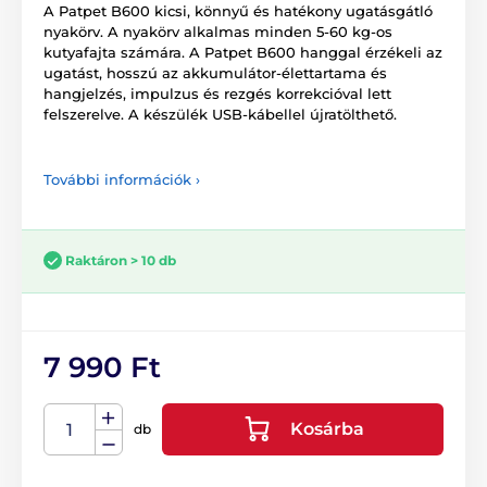
A Patpet B600 kicsi, könnyű és hatékony ugatásgátló
nyakörv. A nyakörv alkalmas minden 5-60 kg-os
kutyafajta számára. A Patpet B600 hanggal érzékeli az
ugatást, hosszú az akkumulátor-élettartama és
hangjelzés, impulzus és rezgés korrekcióval lett
felszerelve. A készülék USB-kábellel újratölthető.
További információk ›
Raktáron > 10 db
7 990 Ft
Kosárba
db