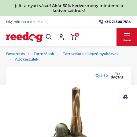
☀️ Itt a nyári vásár! Akár 50% kedvezmény mindenre a
kedvenceidnek!
+36 21 300 7514
Hívj minket
(Hé-Pé 8-16)
0
Menü
Bevezetés
Tartozékok
Tartozékok kiképző nyakörvek
Adókészülék
Gyártó