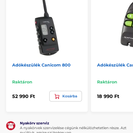
Adókészülék Canicom 800
Adókészülék Ca
Raktáron
Raktáron
52 990 Ft
18 990 Ft
Kosárba
Nyakörv szerviz
A nyakörvek szervizelése cégünk nélkülözhetetlen része. Azt
nyújtjuk, amire szüksége van.