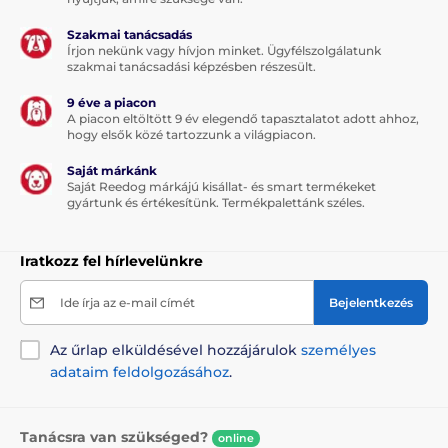
Szakmai tanácsadás
Írjon nekünk vagy hívjon minket. Ügyfélszolgálatunk
szakmai tanácsadási képzésben részesült.
9 éve a piacon
A piacon eltöltött 9 év elegendő tapasztalatot adott ahhoz,
hogy elsők közé tartozzunk a világpiacon.
Saját márkánk
Saját Reedog márkájú kisállat- és smart termékeket
gyártunk és értékesítünk. Termékpalettánk széles.
Iratkozz fel hírlevelünkre
Ide írja az e-mail címét
Bejelentkezés
Az űrlap elküldésével hozzájárulok
személyes
adataim feldolgozásához
.
Tanácsra van szükséged?
online