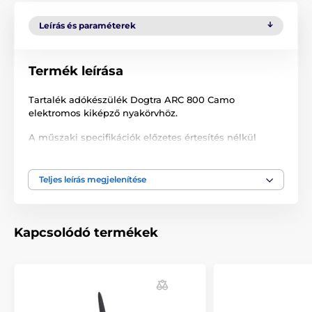
Leírás és paraméterek
Termék leírása
Tartalék adókészülék Dogtra ARC 800 Camo
elektromos kiképző nyakörvhöz.
A műszaki specifikációk előzetes értesítés nélkül
változhatnak. A képek csak illusztrációk.
Teljes leírás megjelenítése
A termék a következő kategóriákba sorolt
Tartozékok kiképző nyakörvek
Kapcsolódó termékek
Adókészülék
Dogtra