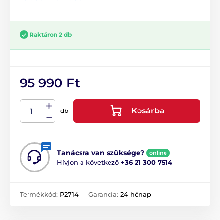
Raktáron 2 db
95 990 Ft
Kosárba
db
Tanácsra van szüksége?
online
Hívjon a következő
+36 21 300 7514
Termékkód:
P2714
Garancia:
24 hónap