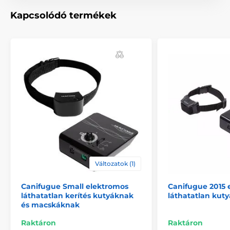
A termék a következő kategóriákba sorolt
Kapcsolódó termékek
Tartozékok kerítéshez
Telepítés, szerelés
Kiegészítők
% Tartozékok
Változatok (1)
Canifugue Small elektromos
Canifugue 2015 
láthatatlan kerítés kutyáknak
láthatatlan kuty
és macskáknak
Raktáron
Raktáron