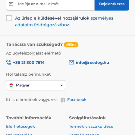
Ide írja az e-mail címét
Bejelentkezés
Az űrlap elküldésével hozzájárulok
személyes
adataim feldolgozásához
.
Tanácsra van szükséged?
offline
Az ügyfélszolgálat elérhető
+36 21 300 7514
info@reedog.hu
Hol találsz bennünket
Magyar
Itt is elérhetőek vagyunk::
Facebook
További információk
Szolgáltatásaink
Elérhetőségek
Termék visszaküldése
Reklamációk
Termék szerviz