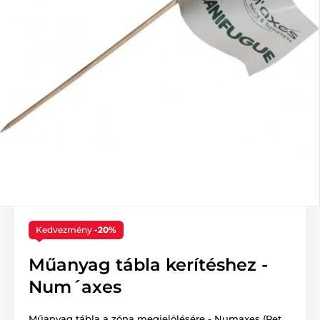
Kedvezmény
-20%
Műanyag tábla kerítéshez -
Num´axes
Műanyag tábla a zóna megjelölésére - Numaxes (Pet