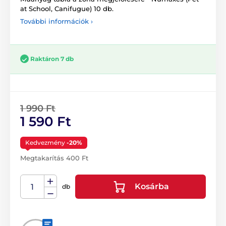
at School, Canifugue) 10 db.
További információk ›
Raktáron 7 db
1 990 Ft
1 590 Ft
Kedvezmény
-20%
Megtakarítás 400 Ft
Kosárba
db