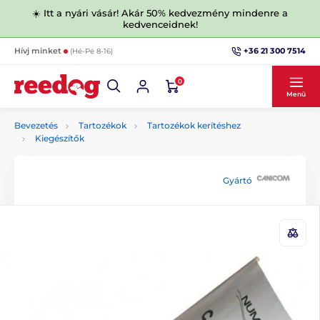
☀️ Itt a nyári vásár! Akár 50% kedvezmény mindenre a
kedvenceidnek!
+36 21 300 7514
Hívj minket
(Hé-Pé 8-16)
0
Menü
Bevezetés
Tartozékok
Tartozékok kerítéshez
Kiegészítők
Gyártó