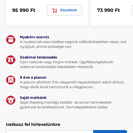
95 990 Ft
73 990 Ft
Részletek
Nyakörv szerviz
A nyakörvek szervizelése cégünk nélkülözhetetlen része. Azt
nyújtjuk, amire szüksége van.
Szakmai tanácsadás
Írjon nekünk vagy hívjon minket. Ügyfélszolgálatunk
szakmai tanácsadási képzésben részesült.
9 éve a piacon
A piacon eltöltött 9 év elegendő tapasztalatot adott ahhoz,
hogy elsők közé tartozzunk a világpiacon.
Saját márkánk
Saját Reedog márkájú kisállat- és smart termékeket
gyártunk és értékesítünk. Termékpalettánk széles.
Iratkozz fel hírlevelünkre