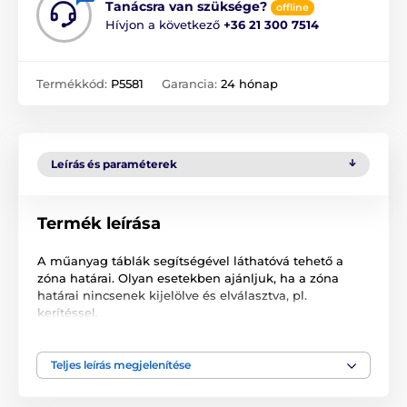
Tanácsra van szüksége?
offline
Hívjon a következő
+36 21 300 7514
Termékkód:
P5581
Garancia:
24 hónap
Leírás és paraméterek
Termék leírása
A műanyag táblák segítségével láthatóvá tehető a
zóna határai. Olyan esetekben ajánljuk, ha a zóna
határai nincsenek kijelölve és elválasztva, pl.
kerítéssel.
A műszaki specifikációk előzetes értesítés nélkül
változhatnak. A képek csak illusztrációk.
Teljes leírás megjelenítése