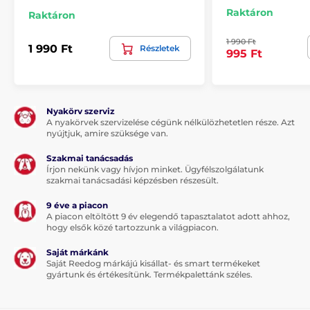
Raktáron
Raktáron
1 990 Ft
1 990 Ft
Részletek
995 Ft
Nyakörv szerviz
A nyakörvek szervizelése cégünk nélkülözhetetlen része. Azt
nyújtjuk, amire szüksége van.
Szakmai tanácsadás
Írjon nekünk vagy hívjon minket. Ügyfélszolgálatunk
szakmai tanácsadási képzésben részesült.
9 éve a piacon
A piacon eltöltött 9 év elegendő tapasztalatot adott ahhoz,
hogy elsők közé tartozzunk a világpiacon.
Saját márkánk
Saját Reedog márkájú kisállat- és smart termékeket
gyártunk és értékesítünk. Termékpalettánk széles.