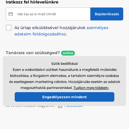
Iratkozz fel hírlevelünkre
Ide írja az e-mail címét
Bejelentkezés
Az űrlap elküldésével hozzájárulok
személyes
adataim feldolgozásához
.
Tanácsra van szükséged?
online
Az ügyfélszolgálat elérhető
Sütik beállításai
Ezen a weboldalon sütiket használunk a megfelelő működés
+36 21 300 7514
info@reedog.hu
biztosítása, a forgalom elemzése, a tartalom személyre szabása
Hol találsz bennünket
és esetlegesen marketing célokra. Hozzájárulás esetén az adatok
megoszthatók partnereinkkel.
Tudjon meg többet»
Magyar
Engedélyezzen mindent
Itt is elérhetőek vagyunk::
Facebook
További információk
Szolgáltatásaink