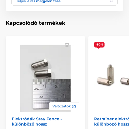
Teljes leírás megjelenítése
A termék a következő kategóriákba sorolt
Kapcsolódó termékek
Tartozékok kerítéshez
Elektródák
-50%
Változatok (2)
Elektródák Stay Fence -
Petrainer elektr
különböző hossz
különböző hoss