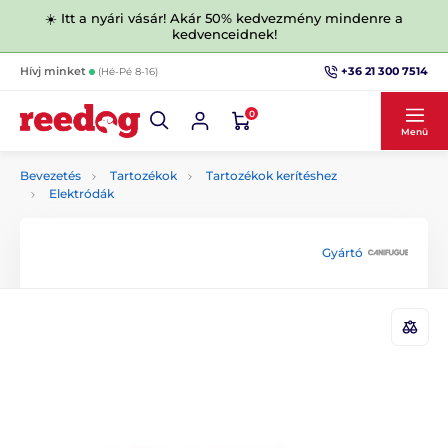
☀️ Itt a nyári vásár! Akár 50% kedvezmény mindenre a
kedvenceidnek!
+36 21 300 7514
Hívj minket
(Hé-Pé 8-16)
0
Menü
Bevezetés
Tartozékok
Tartozékok kerítéshez
Elektródák
Gyártó