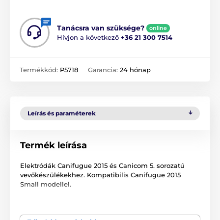
Tanácsra van szüksége?
online
Hívjon a következő
+36 21 300 7514
Termékkód:
P5718
Garancia:
24 hónap
Leírás és paraméterek
Termék leírása
Elektródák Canifugue 2015 és Canicom 5. sorozatú
vevőkészülékekhez. Kompatibilis Canifugue 2015
Small modellel.
A műszaki specifikációk előzetes értesítés nélkül
változhatnak. A képek csak illusztrációk.