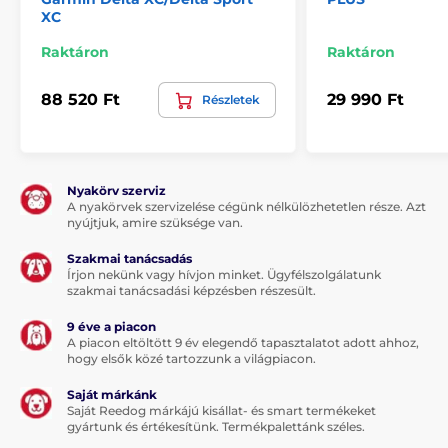
XC
Raktáron
Raktáron
88 520 Ft
29 990 Ft
Részletek
Nyakörv szerviz
A nyakörvek szervizelése cégünk nélkülözhetetlen része. Azt
nyújtjuk, amire szüksége van.
Szakmai tanácsadás
Írjon nekünk vagy hívjon minket. Ügyfélszolgálatunk
szakmai tanácsadási képzésben részesült.
9 éve a piacon
A piacon eltöltött 9 év elegendő tapasztalatot adott ahhoz,
hogy elsők közé tartozzunk a világpiacon.
Saját márkánk
Saját Reedog márkájú kisállat- és smart termékeket
gyártunk és értékesítünk. Termékpalettánk széles.