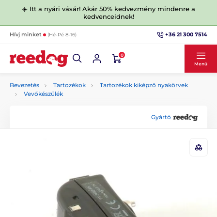
☀️ Itt a nyári vásár! Akár 50% kedvezmény mindenre a
kedvenceidnek!
+36 21 300 7514
Hívj minket
(Hé-Pé 8-16)
0
Menü
Bevezetés
Tartozékok
Tartozékok kiképző nyakörvek
Vevőkészülék
Gyártó