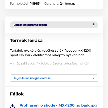
Termékkód:
P11985
Garancia:
24 hónap
Leírás és paraméterek
Termék leírása
Tartalék nyakörv és vevőkészülék Reedog MX-1200
Sport No Bark elektromos kiképző nyakörvhöz.
A műszaki specifikációk előzetes értesítés nélkül
változhatnak. A képek csak illusztrációk.
Teljes leírás megjelenítése
A termék a következő kategóriákba sorolt
Fájlok
Tartozékok kiképző nyakörvek
Vevőkészülék
Prohlášení o shodě - MX-1200 no bark.jpg