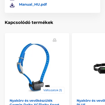
Vevőkészülék Reedog elektromos nyakörvekhez
Manual_HU.pdf
Kapcsolódó termékek
Változatok (1)
Nyakörv és vevőkészülék
Nyakörv és vevő
Garmin Delta XC/Delta Sport
PLUS