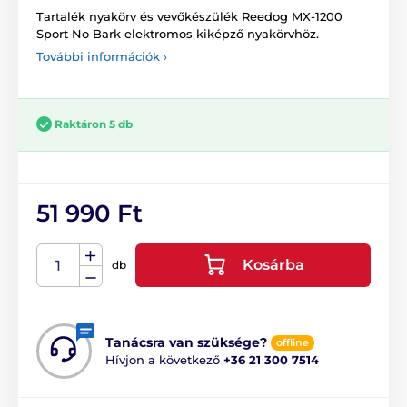
Tartalék nyakörv és vevőkészülék Reedog MX-1200
Sport No Bark elektromos kiképző nyakörvhöz.
További információk ›
Raktáron 5 db
51 990 Ft
Kosárba
db
Tanácsra van szüksége?
offline
Hívjon a következő
+36 21 300 7514