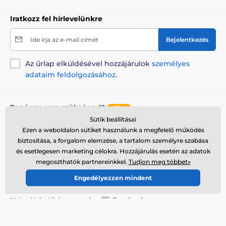
Iratkozz fel hírlevelünkre
Ide írja az e-mail címét
Bejelentkezés
Az űrlap elküldésével hozzájárulok
személyes
adataim feldolgozásához
.
Tanácsra van szükséged?
offline
Sütik beállításai
Az ügyfélszolgálat elérhető
Ezen a weboldalon sütiket használunk a megfelelő működés
+36 21 300 7514
info@reedog.hu
biztosítása, a forgalom elemzése, a tartalom személyre szabása
és esetlegesen marketing célokra. Hozzájárulás esetén az adatok
Hol találsz bennünket
megoszthatók partnereinkkel.
Tudjon meg többet»
Magyar
Engedélyezzen mindent
Itt is elérhetőek vagyunk::
Facebook