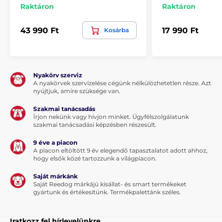
Raktáron
Raktáron
43 990 Ft
17 990 Ft
Kosárba
Nyakörv szerviz
A nyakörvek szervizelése cégünk nélkülözhetetlen része. Azt
nyújtjuk, amire szüksége van.
Szakmai tanácsadás
Írjon nekünk vagy hívjon minket. Ügyfélszolgálatunk
szakmai tanácsadási képzésben részesült.
9 éve a piacon
A piacon eltöltött 9 év elegendő tapasztalatot adott ahhoz,
hogy elsők közé tartozzunk a világpiacon.
Saját márkánk
Saját Reedog márkájú kisállat- és smart termékeket
gyártunk és értékesítünk. Termékpalettánk széles.
Iratkozz fel hírlevelünkre