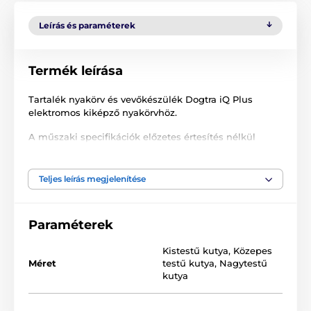
Leírás és paraméterek
Termék leírása
Tartalék nyakörv és vevőkészülék Dogtra iQ Plus
elektromos kiképző nyakörvhöz.
A műszaki specifikációk előzetes értesítés nélkül
változhatnak. A képek csak illusztrációk.
Teljes leírás megjelenítése
A termék a következő kategóriákba sorolt
Paraméterek
Tartozékok kiképző nyakörvek
Vevőkészülék
Dogtra
Kistestű kutya
,
Közepes
Méret
testű kutya
,
Nagytestű
kutya