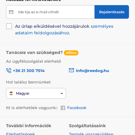
Ide írja az e-mail címét
Bejelentkezés
Az űrlap elküldésével hozzájárulok
személyes
adataim feldolgozásához
.
Tanácsra van szükséged?
offline
Az ügyfélszolgálat elérhető
+36 21 300 7514
info@reedog.hu
Hol találsz bennünket
Magyar
Itt is elérhetőek vagyunk::
Facebook
További információk
Szolgáltatásaink
Elérhetőségek
Termék visszaküldése