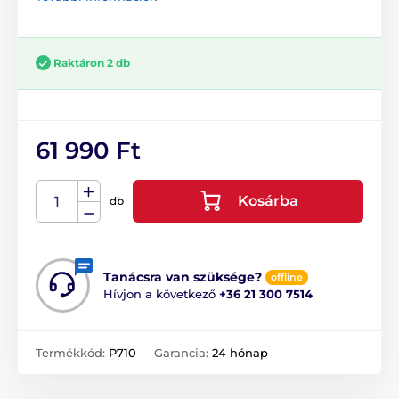
Raktáron 2 db
61 990 Ft
Kosárba
db
Tanácsra van szüksége?
offline
Hívjon a következő
+36 21 300 7514
Termékkód:
P710
Garancia:
24 hónap