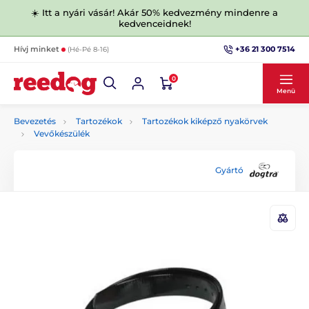
☀️ Itt a nyári vásár! Akár 50% kedvezmény mindenre a
kedvenceidnek!
+36 21 300 7514
Hívj minket
(Hé-Pé 8-16)
0
Menü
Bevezetés
Tartozékok
Tartozékok kiképző nyakörvek
Vevőkészülék
Gyártó