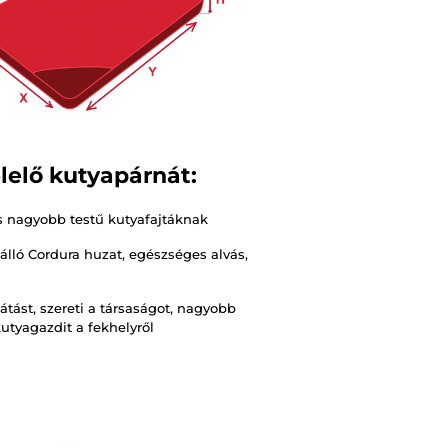
lelő kutyapárnát:
és nagyobb testű kutyafajtáknak
nálló Cordura huzat, egészséges alvás,
ilátást, szereti a társaságot, nagyobb
utyagazdit a fekhelyről