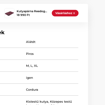
Kutyapárna Reedog…
Vásárláshoz
18 990 Ft
ek
Alátét
Piros
M
,
L
,
XL
igen
Cordura
Kistestű kutya
,
Közepes testű