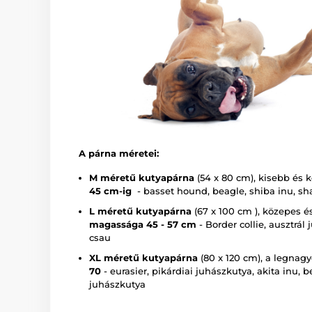
A párna méretei:
M
méretű kutyapárna
(54 x 80 cm), kisebb és 
45 cm-ig
- basset hound, beagle, shiba inu, sha
L
méretű kutyapárna
(67 x 100 cm ), közepes é
magassága
45 - 57 cm
- Border collie, ausztrál
csau
XL méretű kutyapárna
(80 x 120 cm), a legnag
70
- eurasier, pikárdiai juhászkutya, akita inu, b
juhászkutya