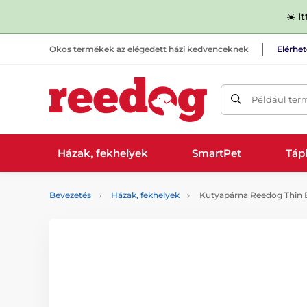
☀️ I
Okos termékek az elégedett házi kedvenceknek
Elérhe
Például ter
Házak, fekhelyek
SmartPet
Tápl
Bevezetés
Házak, fekhelyek
Kutyapárna Reedog Thin 