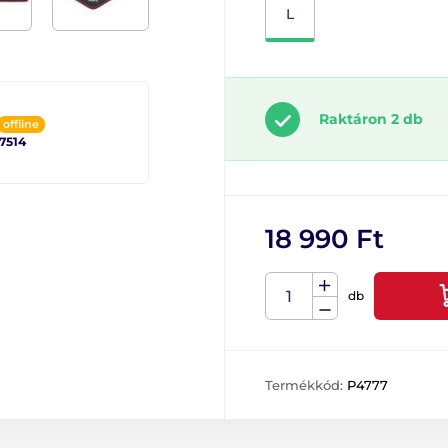
L
Raktáron 2 db
offline
 7514
18 990 Ft
db
Termékkód:
P4777