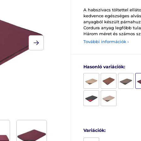
A habszivacs töltettel ell
kedvence egészséges alvásár
anyagból készült párnahuza
Cordura anyag legfőbb tula
Három méret és számos szí
További információk ›
Hasonló variációk:
Variációk: