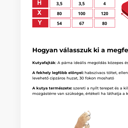
Hogyan válasszuk ki a megfe
Kutyafajták
: A párna ideális megoldás közepes 
A fekhely legfőbb előnyei:
habszivacs töltet, elle
levehető cipzáros huzat, 30 fokon mosható
A kutya természete:
szereti a nyílt terepet és a k
mozgástérre van szüksége, értékeli ha láthatja a k