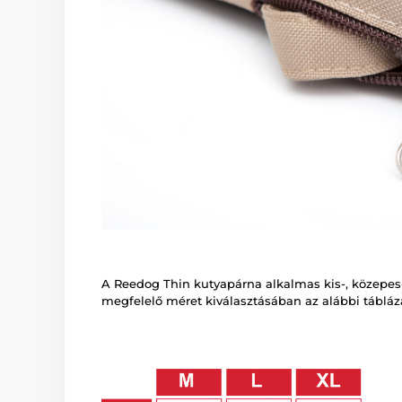
A Reedog Thin kutyapárna alkalmas kis-, közepes-
megfelelő méret kiválasztásában az alábbi tábláza