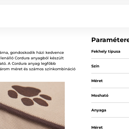
Paraméter
Fekhely típusa
apárna, gondoskodik házi kedvence
llenálló Cordura anyagból készült
ató. A Cordura anyag legfőbb
Szín
 Három méret és számos színkombináció
Méret
Mosható
Anyaga
Méret