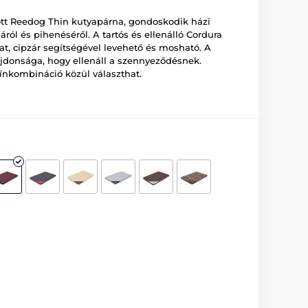
átott Reedog Thin kutyapárna, gondoskodik házi
ól és pihenéséről. A tartós és ellenálló Cordura
t, cipzár segítségével levehető és mosható. A
jdonsága, hogy ellenáll a szennyeződésnek.
nkombináció közül választhat.