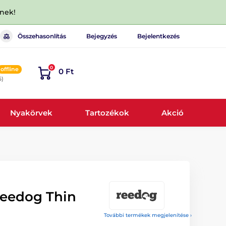
dnek!
Összehasonlítás
Bejegyzés
Bejelentkezés
0
offline
0 Ft
6)
Nyakörvek
Tartozékok
Akció
eedog Thin
További termékek megjelenítése ›