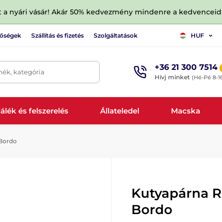
tt a nyári vásár! Akár 50% kedvezmény mindenre a kedvencei
tőségek
Szállítás és fizetés
Szolgáltatások
HUF
+36 21 300 7514
mék, kategória
Hívj minket
(Hé-Pé 8-1
álék és felszerelés
Állateledel
Macska
Bordo
Kutyapárna R
Bordo