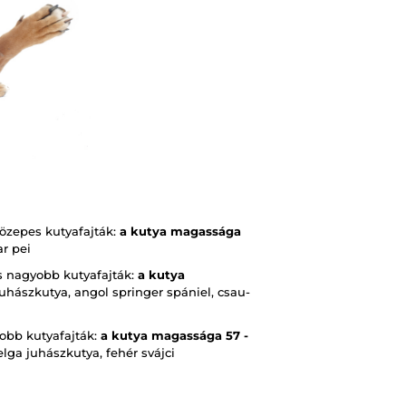
közepes kutyafajták:
a kutya magassága
r pei
s nagyobb kutyafajták:
a kutya
 juhászkutya, angol springer spániel, csau-
yobb kutyafajták:
a kutya magassága
57 -
elga juhászkutya, fehér svájci