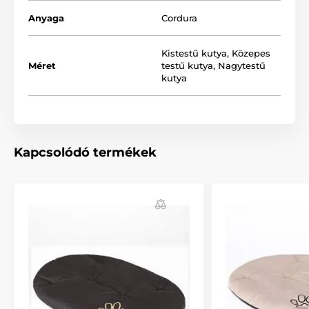
Anyaga
Cordura
A termék több színváltozatban és méretben kapható.
Kistestű kutya
,
Közepes
Méret
testű kutya
,
Nagytestű
kutya
Kapcsolódó termékek
A megfelelő méret kiválasztásához használhatja az
alábbi táblázatot. (*Kézzel varrott termék, ezért
előfordulhat, hogy a méretek, maximálisan 2 - 4 cm-el,