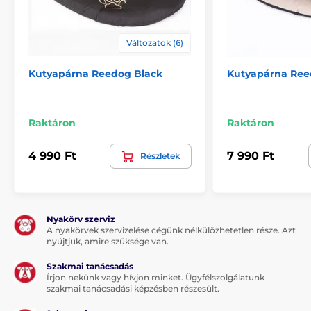
eltérnek a feltüntetett méretektől.)
Változatok (6)
Kutyapárna Reedog Black
Kutyapárna Ree
Raktáron
Raktáron
4 990 Ft
7 990 Ft
Részletek
Nyakörv szerviz
A nyakörvek szervizelése cégünk nélkülözhetetlen része. Azt
A termék előnyei:
nyújtjuk, amire szüksége van.
minőségi és tartós anyag
Szakmai tanácsadás
Írjon nekünk vagy hívjon minket. Ügyfélszolgálatunk
minden kutyának megfelelő
szakmai tanácsadási képzésben részesült.
mosható