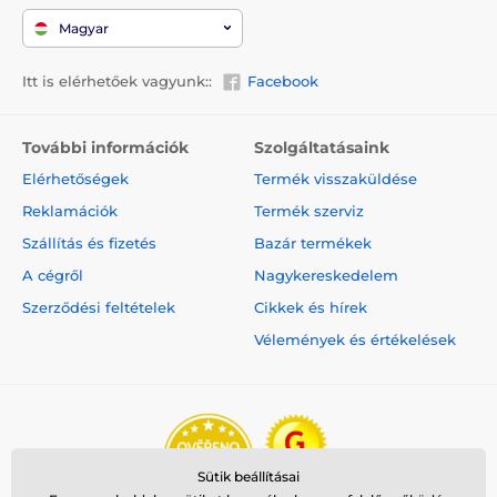
Kistestű kutyáknak
Magyar
Közepes testű kutyáknak
Itt is elérhetőek vagyunk::
Facebook
Nagytestű kutyáknak
További információk
Szolgáltatásaink
Elérhetőségek
Termék visszaküldése
Reklamációk
Termék szerviz
Szállítás és fizetés
Bazár termékek
A cégről
Nagykereskedelem
Szerződési feltételek
Cikkek és hírek
Vélemények és értékelések
Sütik beállításai