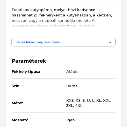
Praktikus kutyapárna, melyet házi kedvence
használhat pl. fekhelyként a kutyaházban, a kertben,
teraszon vagy a nappali kanapéja mellett. A
kutyapárna könnyű és hordozható, melynek
köszönhetően utazáshoz is alkalmas, pl. az autóba. A
párna kézzel varrott és minőségi Cordura anyagból
készült. Ellenáll a szennyeződésnek és mosható a
Teljes leírás megjelenítése
mosógépben is. Kényelmesen pihenhet házi
kedvence.
Paraméterek
Fekhely típusa
Alátét
Szín
Barna
XXS
,
XS
,
S
,
M
,
L
,
XL
,
XXL
,
Méret
3XL
,
4XL
Mosható
igen