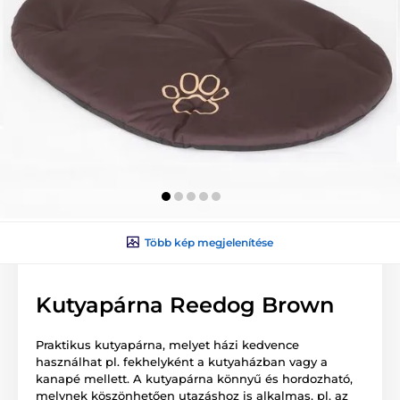
Több kép megjelenítése
Kutyapárna Reedog Brown
Praktikus kutyapárna, melyet házi kedvence
használhat pl. fekhelyként a kutyaházban vagy a
kanapé mellett. A kutyapárna könnyű és hordozható,
melynek köszönhetően utazáshoz is alkalmas, pl. az