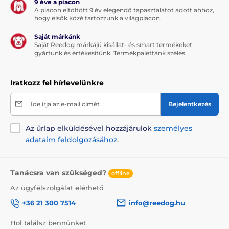
9 éve a piacon
A piacon eltöltött 9 év elegendő tapasztalatot adott ahhoz,
hogy elsők közé tartozzunk a világpiacon.
A termék hátrányai:
Saját márkánk
Saját Reedog márkájú kisállat- és smart termékeket
nincs
gyártunk és értékesítünk. Termékpalettánk széles.
Iratkozz fel hírlevelünkre
A csomag tartalma:
Reedog kutyapárna - alátét
Ide írja az e-mail címét
Bejelentkezés
Az űrlap elküldésével hozzájárulok
személyes
Megjegyzés: A kép csak illusztráció.
adataim feldolgozásához
.
A műszaki specifikációk előzetes értesítés nélkül
változhatnak. A képek csak illusztrációk.
Tanácsra van szükséged?
offline
Az ügyfélszolgálat elérhető
A termék a következő kategóriákba sorolt
+36 21 300 7514
info@reedog.hu
Házak, fekhelyek
Alátétek
Hol találsz bennünket