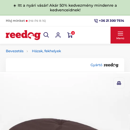
☀️ Itt a nyári vásár! Akár 50% kedvezmény mindenre a
kedvenceidnek!
+36 21 300 7514
Hívj minket
(Hé-Pé 8-16)
0
Menü
Bevezetés
Házak, fekhelyek
Gyártó