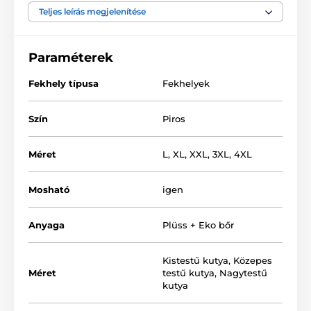
karmolásnak és a szennyeződésnek. A fekhely alsó
Teljes leírás megjelenítése
része polipropilén és a töltet habszivacs.
Paraméterek
Fekhely típusa
Fekhelyek
Szín
Piros
Méret
L
,
XL
,
XXL
,
3XL
,
4XL
Mosható
igen
Anyaga
Plüss + Eko bőr
A termék előnye, hogy a huzat levehető és
Kistestű kutya
,
Közepes
mosógépben is mosható (kézi mosás 30°). A
Méret
testű kutya
,
Nagytestű
megfelelő méretet az alábbi táblázat alapján
kutya
választhatja ki. (*Kézzel varrott termékek, így a
méretek maximálisan 2 - 4 cm-el eltérhetnek.)