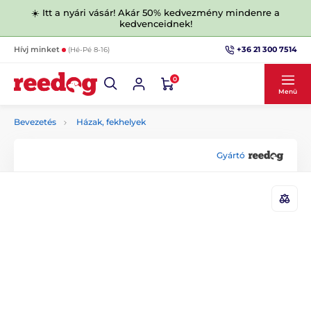
☀️ Itt a nyári vásár! Akár 50% kedvezmény mindenre a
kedvenceidnek!
+36 21 300 7514
Hívj minket
(Hé-Pé 8-16)
0
Menü
Bevezetés
Házak, fekhelyek
Gyártó