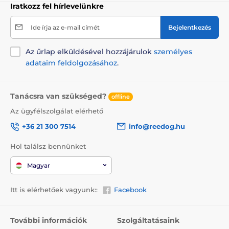
nincs
Iratkozz fel hírlevelünkre
Ide írja az e-mail címét
Bejelentkezés
A csomag tartalma:
Az űrlap elküldésével hozzájárulok
személyes
Reedog kutyafekhely
adataim feldolgozásához
.
Megjegyzés: A kép csak illusztráció.
Tanácsra van szükséged?
offline
A műszaki specifikációk előzetes értesítés nélkül
Az ügyfélszolgálat elérhető
változhatnak. A képek csak illusztrációk.
+36 21 300 7514
info@reedog.hu
Hol találsz bennünket
A termék a következő kategóriákba sorolt
Magyar
Házak, fekhelyek
Fekhelyek
Itt is elérhetőek vagyunk::
Facebook
Kistestű kutyáknak
Közepes testű kutyáknak
További információk
Szolgáltatásaink
Nagytestű kutyáknak