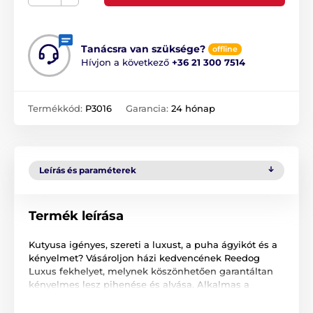
Tanácsra van szüksége?
offline
Hívjon a következő
+36 21 300 7514
Termékkód:
P3016
Garancia:
24 hónap
Leírás és paraméterek
Termék leírása
Kutyusa igényes, szereti a luxust, a puha ágyikót és a
kényelmet? Vásároljon házi kedvencének Reedog
Luxus fekhelyet, melynek köszönhetően garantáltan
kényelmes lesz pihenése és alvása. Alkalmas a
legnagyobb kutyafajták számára is. A fekhely felső
része Cordura anyagból készült, mely ellenáll a