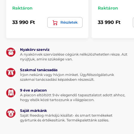
Raktáron
Raktáron
33 990 Ft
33 990 Ft
Részletek
Nyakörv szerviz
A nyakörvek szervizelése cégünk nélkülözhetetlen része. Azt
nyújtjuk, amire szüksége van.
A termék előnyei:
minőségi és tartós anyag
Szakmai tanácsadás
Írjon nekünk vagy hívjon minket. Ügyfélszolgálatunk
a legnagyobb kutyafajták számára is alkalmas
szakmai tanácsadási képzésben részesült.
magas és szigetelt matrac
9 éve a piacon
A piacon eltöltött 9 év elegendő tapasztalatot adott ahhoz,
egyedi design
hogy elsők közé tartozzunk a világpiacon.
mosható
Saját márkánk
Saját Reedog márkájú kisállat- és smart termékeket
gyártunk és értékesítünk. Termékpalettánk széles.
A termék hátrányai: