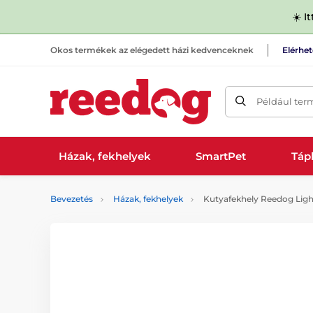
☀️ I
Okos termékek az elégedett házi kedvenceknek
Elérhe
Például ter
Házak, fekhelyek
SmartPet
Tápl
Bevezetés
Házak, fekhelyek
Kutyafekhely Reedog Ligh