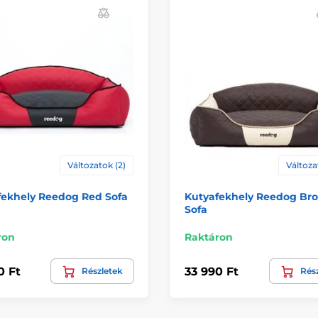
Változatok (2)
Változa
fekhely Reedog Red Sofa
Kutyafekhely Reedog Br
Sofa
ron
Raktáron
0 Ft
33 990 Ft
Részletek
Rés