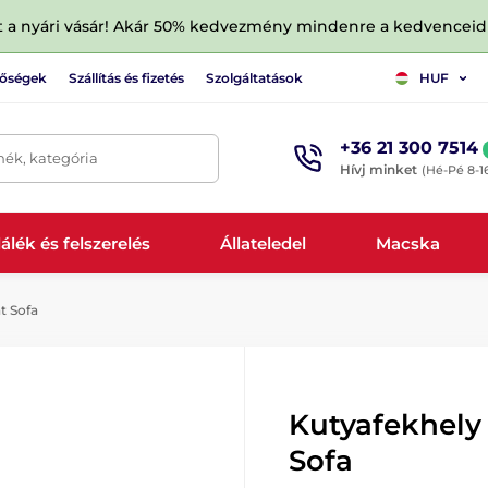
tt a nyári vásár! Akár 50% kedvezmény mindenre a kedvencei
tőségek
Szállítás és fizetés
Szolgáltatások
HUF
+36 21 300 7514
mék, kategória
Hívj minket
(Hé-Pé 8-1
álék és felszerelés
Állateledel
Macska
t Sofa
Kutyafekhely
Sofa