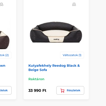
tok (2)
Változatok (1)
own
Kutyafekhely Reedog Black &
Ku
Beige Sofa
Gr
Raktáron
Ra
33 990 Ft
33
zletek
Részletek