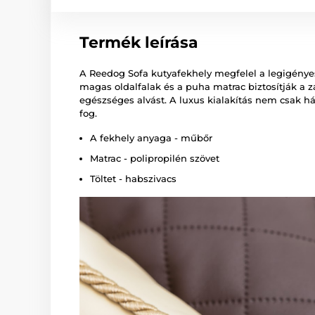
Termék leírása
A Reedog Sofa kutyafekhely megfelel a legigénye
magas oldalfalak és a puha matrac biztosítják a z
egészséges alvást. A luxus kialakítás nem csak h
fog.
A fekhely anyaga - műbőr
Matrac - polipropilén szövet
Töltet - habszivacs