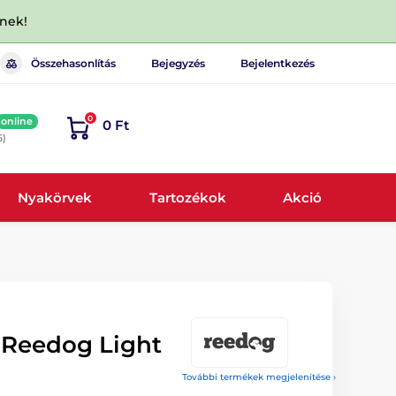
dnek!
Összehasonlítás
Bejegyzés
Bejelentkezés
0
online
0 Ft
6)
Nyakörvek
Tartozékok
Akció
 Reedog Light
További termékek megjelenítése ›