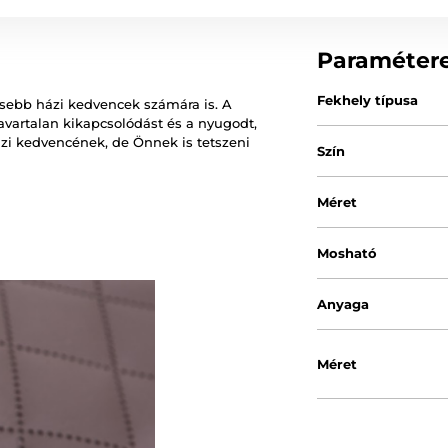
Paraméter
Fekhely típusa
sebb házi kedvencek számára is. A
avartalan kikapcsolódást és a nyugodt,
ázi kedvencének, de Önnek is tetszeni
Szín
Méret
Mosható
Anyaga
Méret