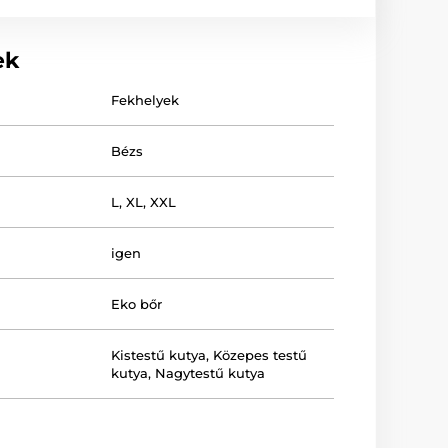
ek
Fekhelyek
Bézs
L
,
XL
,
XXL
igen
Eko bőr
Kistestű kutya
,
Közepes testű
kutya
,
Nagytestű kutya