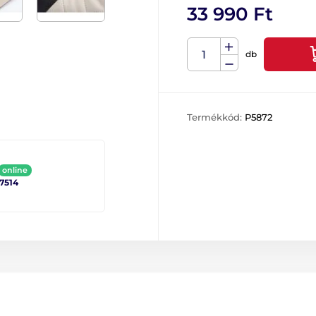
33 990 Ft
db
Termékkód:
P5872
online
 7514