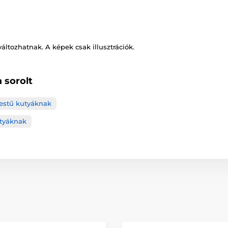
változhatnak. A képek csak illusztrációk.
 sorolt
testű kutyáknak
tyáknak