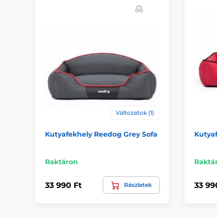
Változatok (1)
Kutyafekhely Reedog Grey Sofa
Kutya
Raktáron
Raktá
33 990 Ft
33 99
Részletek