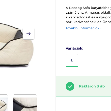
A Reedog Sofa kutyafekhel
számára is. A magas oldalfa
kikapcsolódást és a nyugod
házi kedvencének, de Önnek
További információk ›
Variációk:
L
Raktáron 3 db