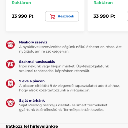
Raktáron
Raktáron
nincs
33 990 Ft
33 990 Ft
Részletek
A csomag tartalma:
Reedog kutyafekhely
Nyakörv szerviz
A nyakörvek szervizelése cégünk nélkülözhetetlen része. Azt
nyújtjuk, amire szüksége van.
Megjegyzés: A kép csak illusztráció.
Szakmai tanácsadás
Írjon nekünk vagy hívjon minket. Ügyfélszolgálatunk
A műszaki specifikációk előzetes értesítés nélkül
szakmai tanácsadási képzésben részesült.
változhatnak. A képek csak illusztrációk.
9 éve a piacon
A piacon eltöltött 9 év elegendő tapasztalatot adott ahhoz,
hogy elsők közé tartozzunk a világpiacon.
A termék a következő kategóriákba sorolt
Saját márkánk
Házak, fekhelyek
Fekhelyek
Saját Reedog márkájú kisállat- és smart termékeket
gyártunk és értékesítünk. Termékpalettánk széles.
Kistestű kutyáknak
Közepes testű kutyáknak
Iratkozz fel hírlevelünkre