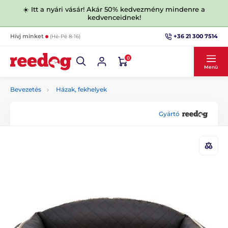
☀️ Itt a nyári vásár! Akár 50% kedvezmény mindenre a
kedvenceidnek!
+36 21 300 7514
Hívj minket
(Hé-Pé 8-16)
0
Menü
Bevezetés
Házak, fekhelyek
Gyártó