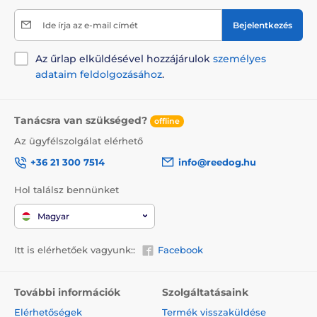
Nagytestű kutyáknak
Ide írja az e-mail címét
Bejelentkezés
Az űrlap elküldésével hozzájárulok
személyes
adataim feldolgozásához
.
Tanácsra van szükséged?
offline
Az ügyfélszolgálat elérhető
+36 21 300 7514
info@reedog.hu
Hol találsz bennünket
Magyar
Itt is elérhetőek vagyunk::
Facebook
További információk
Szolgáltatásaink
Elérhetőségek
Termék visszaküldése