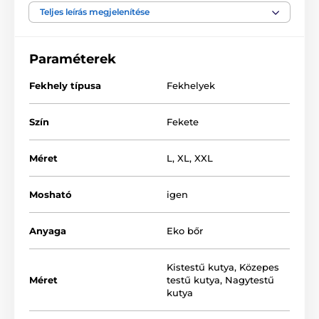
Teljes leírás megjelenítése
A fekhely anyaga - műbőr
Matrac - polipropilén szövet
Paraméterek
Töltet - habszivacs
Fekhely típusa
Fekhelyek
Szín
Fekete
Méret
L
,
XL
,
XXL
Mosható
igen
Anyaga
Eko bőr
Kistestű kutya
,
Közepes
Méret
testű kutya
,
Nagytestű
kutya
A termék számos színváltozatba és méretben
kapható. A megfelelő méretet az alábbi táblázat