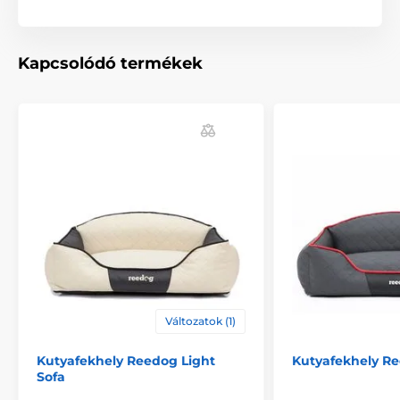
alapján választhatja ki. (*Kézzel varrott termékek, így a
méretek maximálisan 2 - 4 cm-el eltérhetnek.)
Kapcsolódó termékek
A termék előnyei:
minőségi és tartós anyag
minden kutyának megfelelő
magas oldalfal
luxus dizájn
Változatok (1)
mosható
Kutyafekhely Reedog Light
Kutyafekhely Re
Sofa
A termék hátrányai: