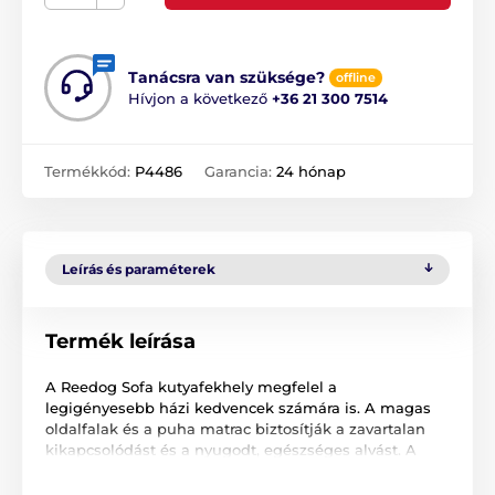
Tanácsra van szüksége?
offline
Hívjon a következő
+36 21 300 7514
Termékkód:
P4486
Garancia:
24 hónap
Leírás és paraméterek
Termék leírása
A Reedog Sofa kutyafekhely megfelel a
legigényesebb házi kedvencek számára is. A magas
oldalfalak és a puha matrac biztosítják a zavartalan
kikapcsolódást és a nyugodt, egészséges alvást. A
luxus kialakítás nem csak házi kedvencének, de
Önnek is tetszeni fog.