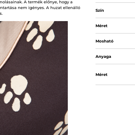
molásainak. A termék előnye, hogy a
tartása nem igényes. A huzat ellenálló
Szín
s.
Méret
Mosható
Anyaga
Méret