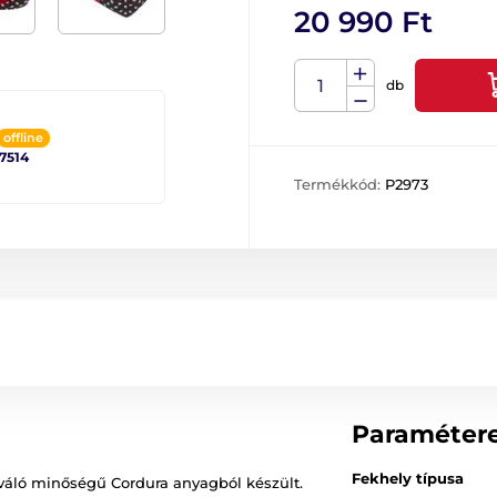
20 990 Ft
db
offline
 7514
Termékkód:
P2973
Paraméter
Fekhely típusa
váló minőségű Cordura anyagból készült.