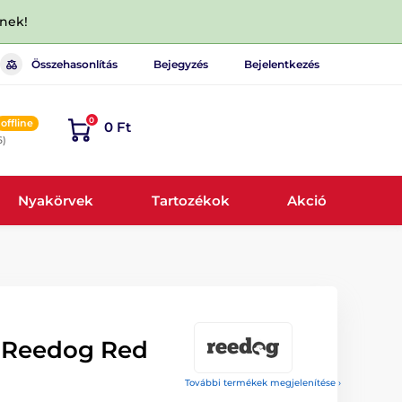
dnek!
Összehasonlítás
Bejegyzés
Bejelentkezés
0
offline
0 Ft
6)
Nyakörvek
Tartozékok
Akció
 Reedog Red
További termékek megjelenítése ›