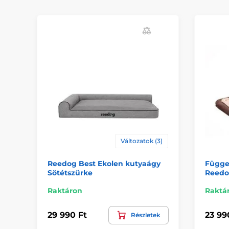
Változatok (3)
Reedog Best Ekolen kutyaágy
Függe
Sötétszürke
Reedo
Raktáron
Raktá
29 990 Ft
23 99
Részletek