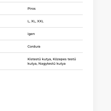
Piros
L
,
XL
,
XXL
igen
Cordura
Kistestű kutya
,
Közepes testű
kutya
,
Nagytestű kutya