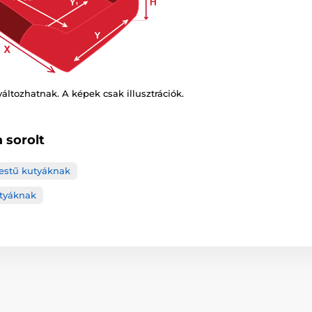
változhatnak. A képek csak illusztrációk.
 sorolt
testű kutyáknak
tyáknak