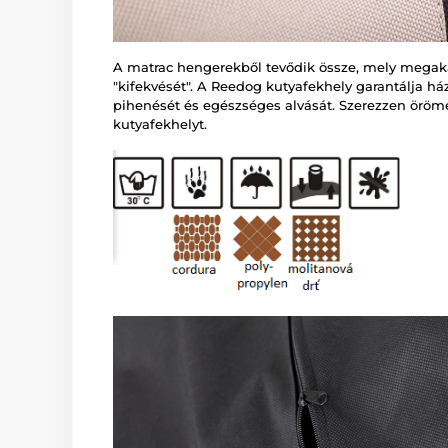
A matrac hengerekből tevődik össze, mely megak
"kifekvését". A Reedog kutyafekhely garantálja há
pihenését és egészséges alvását. Szerezzen öröm
kutyafekhelyt.