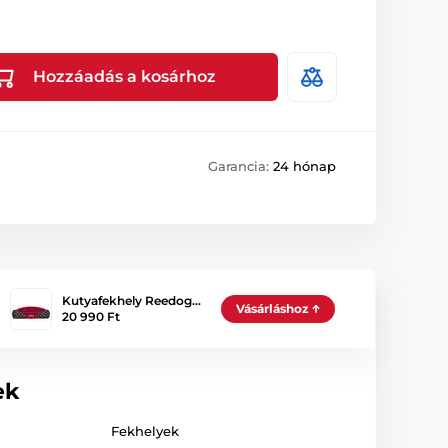
Hozzáadás a kosárhoz
Garancia:
24 hónap
Kutyafekhely Reedog…
Vásárláshoz
20 990 Ft
ek
Fekhelyek