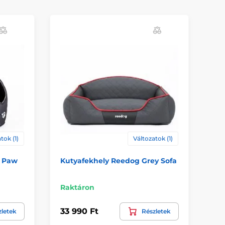
tok (1)
Változatok (1)
y Paw
Kutyafekhely Reedog Grey Sofa
Ku
Be
Raktáron
Ra
33 990 Ft
26
zletek
Részletek