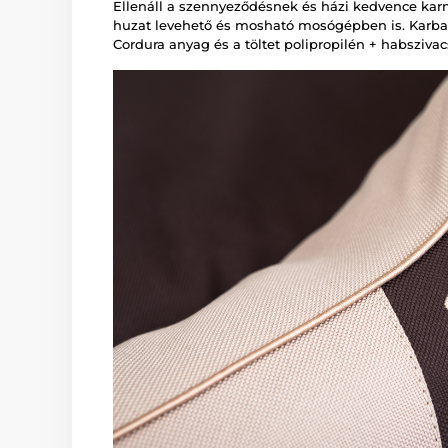
Ellenáll a szennyeződésnek és házi kedvence kar
huzat levehető és mosható mosógépben is. Karban
Cordura anyag és a töltet polipropilén + habszivac