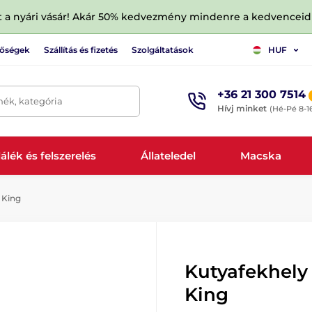
tt a nyári vásár! Akár 50% kedvezmény mindenre a kedvencei
tőségek
Szállítás és fizetés
Szolgáltatások
HUF
+36 21 300 7514
mék, kategória
Hívj minket
(Hé-Pé 8-1
álék és felszerelés
Állateledel
Macska
 King
Kutyafekhely
King