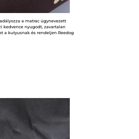
adályozza a matrac úgynevezett
zi kedvence nyugodt, zavartalan
et a kutyusnak és rendeljen Reedog