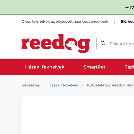
☀️ I
Okos termékek az elégedett házi kedvenceknek
Elérhe
Például ter
Házak, fekhelyek
SmartPet
Tápl
Bevezetés
Házak, fekhelyek
Kutyafekhely Reedog Red