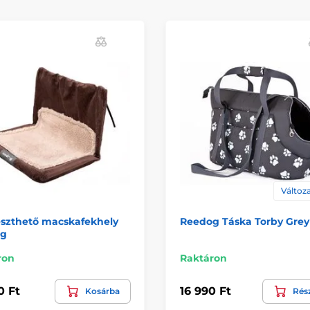
Változa
szthető macskafekhely
Reedog Táska Torby Gre
g
ron
Raktáron
0 Ft
16 990 Ft
Kosárba
Rés