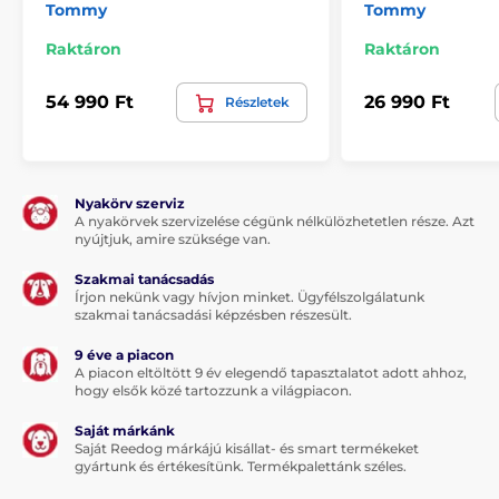
Tommy
Tommy
Raktáron
Raktáron
54 990 Ft
26 990 Ft
Részletek
Nyakörv szerviz
A nyakörvek szervizelése cégünk nélkülözhetetlen része. Azt
nyújtjuk, amire szüksége van.
Szakmai tanácsadás
A termék előnyei:
Írjon nekünk vagy hívjon minket. Ügyfélszolgálatunk
szakmai tanácsadási képzésben részesült.
minőségi és tartós anyag
a legnagyobb kutyafajták számára is alkalmas
9 éve a piacon
A piacon eltöltött 9 év elegendő tapasztalatot adott ahhoz,
mosható
hogy elsők közé tartozzunk a világpiacon.
luxus design
Saját márkánk
Saját Reedog márkájú kisállat- és smart termékeket
magas oldalfal
gyártunk és értékesítünk. Termékpalettánk széles.