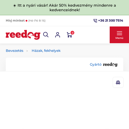
☀️ Itt a nyári vásár! Akár 50% kedvezmény mindenre a
kedvenceidnek!
+36 21 300 7514
Hívj minket
(Hé-Pé 8-16)
0
Menü
Bevezetés
Házak, fekhelyek
Gyártó