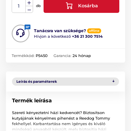
Kosárba
db
Tanácsra van szüksége?
offline
Hívjon a következő
+36 21 300 7514
Termékkód:
P5450
Garancia:
24 hónap
Leírás és paraméterek
Termék leírása
Szereti kényeztetni házi kedvencét? Biztosítson
kutyájának kényelmes pihenést a Reedog Tommy
fekhellyel. Karbantartása nem igényes és kiváló
minőségű anyagból készült, mely biztosítja házi