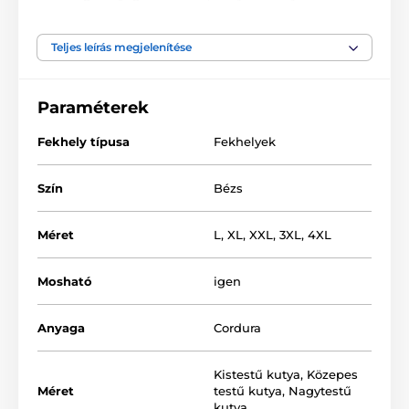
kedvence maximális kényelmét. A matrac elegendő
magas ahhoz, hogy biztosíthassa a kényelmes
kikapcsolódást. A fekhely belső része minőségi
Teljes leírás megjelenítése
Cordura anyagból és az oldalfal műbőrből készült. A
huzat levehető, melynek köszönhetően a
karbantartása egyszerű. A huzat mosógépben
Paraméterek
mosható (30°).
Fekhely típusa
Fekhelyek
Szín
Bézs
Méret
L
,
XL
,
XXL
,
3XL
,
4XL
Mosható
igen
Anyaga
Cordura
Kistestű kutya
,
Közepes
Méret
testű kutya
,
Nagytestű
kutya