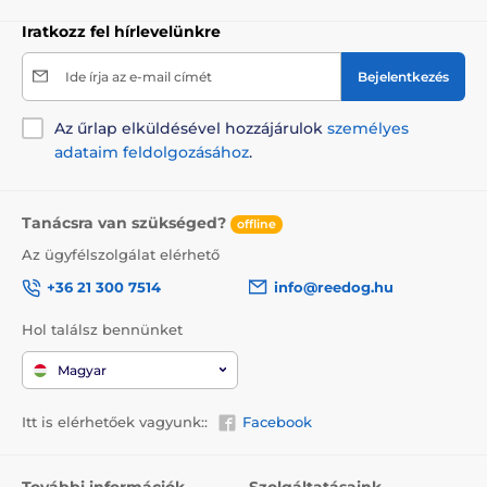
A termék hátrányai:
Iratkozz fel hírlevelünkre
nincs
Ide írja az e-mail címét
Bejelentkezés
Az űrlap elküldésével hozzájárulok
személyes
A csomag tartalma:
adataim feldolgozásához
.
Reedog fekhely
Tanácsra van szükséged?
offline
Megjegyzés: A kép csak illusztráció.
Az ügyfélszolgálat elérhető
A műszaki specifikációk előzetes értesítés nélkül
+36 21 300 7514
info@reedog.hu
változhatnak. A képek csak illusztrációk.
Hol találsz bennünket
Magyar
A termék a következő kategóriákba sorolt
Itt is elérhetőek vagyunk::
Facebook
Házak, fekhelyek
Fekhelyek
Kistestű kutyáknak