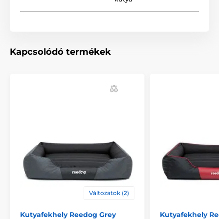
A Reedog Tommy kutyafekhely alkalmas az összes
kutyafajta számára. Az alábbi táblázat szerint
kiválaszthatja a megfelelő méretet.
Kapcsolódó termékek
Változatok (2)
Kutyafekhely Reedog Grey
Kutyafekhely R