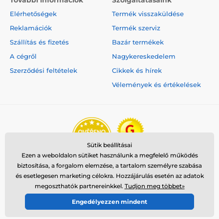
További információk
Szolgáltatásaink
Közepes testű kutyáknak
Elérhetőségek
Termék visszaküldése
Nagytestű kutyáknak
Reklamációk
Termék szerviz
Szállítás és fizetés
Bazár termékek
A cégről
Nagykereskedelem
Szerződési feltételek
Cikkek és hírek
Vélemények és értékelések
Sütik beállításai
Ezen a weboldalon sütiket használunk a megfelelő működés
biztosítása, a forgalom elemzése, a tartalom személyre szabása
és esetlegesen marketing célokra. Hozzájárulás esetén az adatok
megoszthatók partnereinkkel.
Tudjon meg többet»
Engedélyezzen mindent
© 2026 www.reedog.hu ⦁ Webshop szolgáltatónk a
SIMPLIA.cz