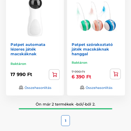
Patpet automata
Patpet szórakoztató
lézeres játék
játék macskáknak
macskáknak
hanggal
Raktáron
Raktáron
7 990 Ft
17 990 Ft
6 390 Ft
Összehasonlítás
Összehasonlítás
Ön már 2 termékek -ból/-ből 2.
1