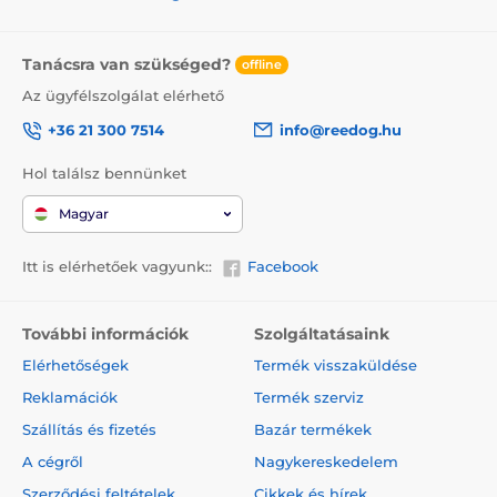
Tanácsra van szükséged?
offline
Az ügyfélszolgálat elérhető
+36 21 300 7514
info@reedog.hu
Hol találsz bennünket
Magyar
Itt is elérhetőek vagyunk::
Facebook
További információk
Szolgáltatásaink
Elérhetőségek
Termék visszaküldése
Reklamációk
Termék szerviz
Szállítás és fizetés
Bazár termékek
A cégről
Nagykereskedelem
Szerződési feltételek
Cikkek és hírek