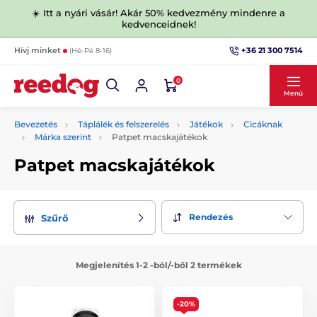
☀️ Itt a nyári vásár! Akár 50% kedvezmény mindenre a
kedvenceidnek!
+36 21 300 7514
Hívj minket
(Hé-Pé 8-16)
0
Menü
Bevezetés
Táplálék és felszerelés
Játékok
Cicáknak
Márka szerint
Patpet macskajátékok
Patpet macskajátékok
Rendezés
Szűrő
Megjelenítés 1-2 -ból/-ből 2 termékek
-20%