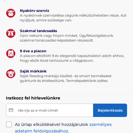
Nyakörv szerviz
A nyakörvek szervizelése cégünk nélkülözhetetlen része. Azt
nyújtjuk, amire szüksége van.
Szakmai tanácsadás
Írjon nekünk vagy hívjon minket. Ügyfélszolgálatunk
szakmai tanácsadási képzésben részesült.
9 éve a piacon
A piacon eltöltött 9 év elegendő tapasztalatot adott ahhoz,
hogy elsők közé tartozzunk a világpiacon.
Saját márkánk
Saját Reedog márkájú kisállat- és smart termékeket
gyártunk és értékesítünk. Termékpalettánk széles.
Iratkozz fel hírlevelünkre
Ide írja az e-mail címét
Bejelentkezés
Az űrlap elküldésével hozzájárulok
személyes
adataim feldolgozásához
.