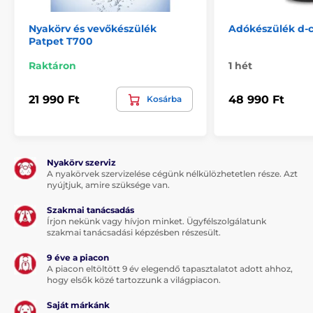
Nyakörv és vevőkészülék
Adókészülék d-c
Patpet T700
Raktáron
1 hét
21 990 Ft
48 990 Ft
Kosárba
Nyakörv szerviz
A nyakörvek szervizelése cégünk nélkülözhetetlen része. Azt
nyújtjuk, amire szüksége van.
Szakmai tanácsadás
Írjon nekünk vagy hívjon minket. Ügyfélszolgálatunk
szakmai tanácsadási képzésben részesült.
9 éve a piacon
A piacon eltöltött 9 év elegendő tapasztalatot adott ahhoz,
hogy elsők közé tartozzunk a világpiacon.
Saját márkánk