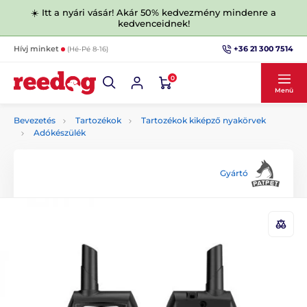
☀️ Itt a nyári vásár! Akár 50% kedvezmény mindenre a
kedvenceidnek!
+36 21 300 7514
Hívj minket
(Hé-Pé 8-16)
0
Menü
Bevezetés
Tartozékok
Tartozékok kiképző nyakörvek
Adókészülék
Gyártó