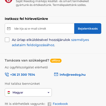
Saját Reedog márkájú kisállat- és smart termékeket
gyártunk és értékesítünk. Termékpalettánk széles.
Iratkozz fel hírlevelünkre
Ide írja az e-mail címét
Bejelentkezés
Az űrlap elküldésével hozzájárulok
személyes
adataim feldolgozásához
.
Tanácsra van szükséged?
offline
Az ügyfélszolgálat elérhető
+36 21 300 7514
info@reedog.hu
Hol találsz bennünket
Magyar
Itt is elérhetőek vagyunk::
Facebook