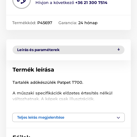
Hívjon a következő
+36 21 300 7514
Termékkód:
P45697
Garancia:
24 hónap
Leírás és paraméterek
Termék leírása
Tartalék adókészülék Patpet T700.
A műszaki specifikációk előzetes értesítés nélkül
változhatnak. A képek csak illusztrációk.
Teljes leírás megjelenítése
A termék a következő kategóriákba sorolt
Adókészülék
Adókészülék PatPet