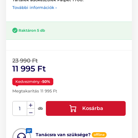
További információk ›
Raktáron 5 db
23 990 Ft
11 995 Ft
Kedvezmény
-50%
Megtakarítás 11 995 Ft
Kosárba
db
Tanácsra van szüksége?
offline