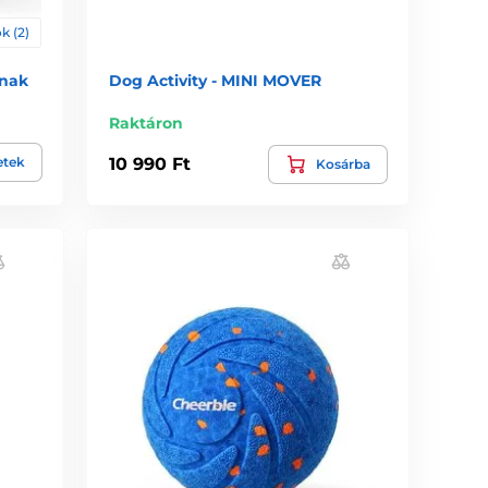
k (2)
knak
Dog Activity - MINI MOVER
Raktáron
etek
10 990 Ft
Kosárba