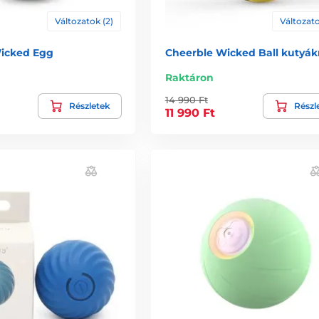
Változatok (2)
Változato
icked Egg
Cheerble Wicked Ball kutyá
Raktáron
14 990 Ft
Részletek
Részl
11 990 Ft