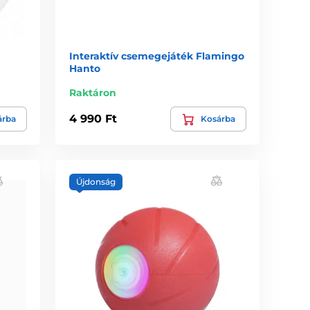
Interaktív csemegejáték Flamingo
Hanto
Raktáron
4 990 Ft
árba
Kosárba
Újdonság