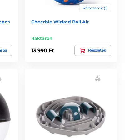
Változatok (1)
epes
Cheerble Wicked Ball Air
Raktáron
13 990 Ft
árba
Részletek