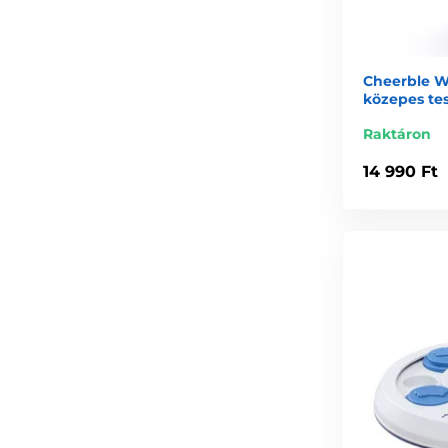
Cheerble Wi
közepes te
Raktáron
14 990 Ft