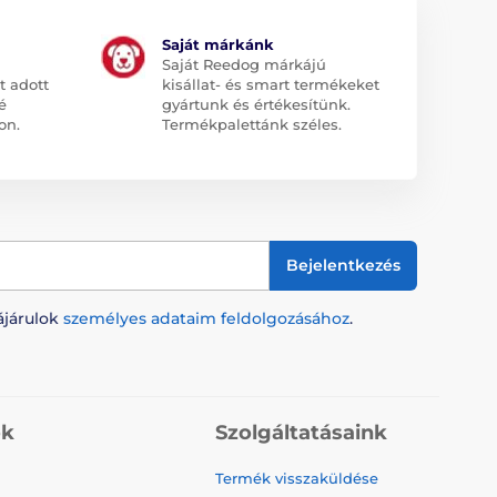
Saját márkánk
Saját Reedog márkájú
t adott
kisállat- és smart termékeket
é
gyártunk és értékesítünk.
on.
Termékpalettánk széles.
Bejelentkezés
ájárulok
személyes adataim feldolgozásához
.
ók
Szolgáltatásaink
Termék visszaküldése