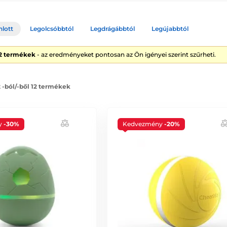
nlott
Legolcsóbbtól
Legdrágábbtól
Legújabbtól
12 termékek
- az eredményeket pontosan az Ön igényei szerint szűrheti.
2 -ból/-ből 12 termékek
y
-30%
Kedvezmény
-20%