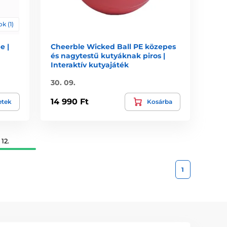
k (1)
e |
Cheerble Wicked Ball PE közepes
és nagytestű kutyáknak piros |
Interaktív kutyajáték
30. 09.
14 990 Ft
etek
Kosárba
12.
1