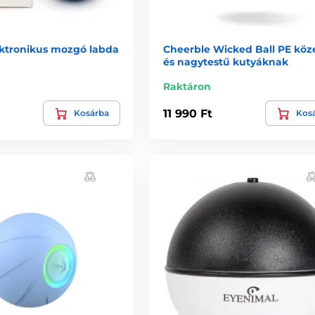
ktronikus mozgó labda
Cheerble Wicked Ball PE köz
és nagytestű kutyáknak
Raktáron
11 990 Ft
Kosárba
Kos