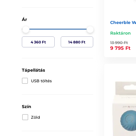
Ár
Cheerble W
Raktáron
13 990 Ft
9 795 Ft
Tápellátás
USB töltés
Szín
Zöld