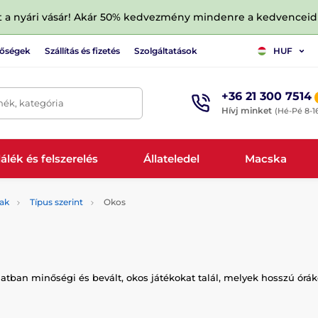
tt a nyári vásár! Akár 50% kedvezmény mindenre a kedvencei
tőségek
Szállítás és fizetés
Szolgáltatások
HUF
+36 21 300 7514
mék, kategória
Hívj minket
(Hé-Pé 8-1
álék és felszerelés
Állateledel
Macska
ak
Típus szerint
Okos
atban minőségi és bevált, okos játékokat talál, melyek hosszú óráko