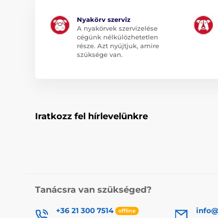
Nyakörv szerviz
A nyakörvek szervizelése
cégünk nélkülözhetetlen
része. Azt nyújtjuk, amire
szüksége van.
Iratkozz fel hírlevelünkre
Tanácsra van szükséged?
+36 21 300 7514
info@
offline