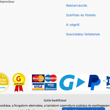
j
bármikor
Reklamációk
Szállítás és fizetés
A cégről
Szerződési feltételek
Sütik beállításai
© 2026 www.reedog.hu ⦁ Webshop szolgáltatónk a
SIMPLIA.cz
sítása, a forgalom elemzése, a tartalom személyre szabása és esetlegese