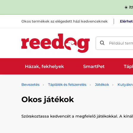
☀️ I
Okos termékek az elégedett házi kedvenceknek
Elérhe
Például ter
Házak, fekhelyek
SmartPet
Tápl
Bevezetés
Táplálék és felszerelés
Játékok
Kutyákn
Okos játékok
Szórakoztassa kedvencét a megfelelő játékokkal. A kínál