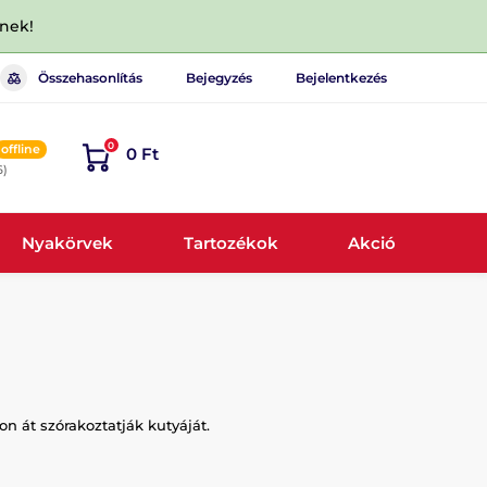
dnek!
Összehasonlítás
Bejegyzés
Bejelentkezés
0
offline
0 Ft
6)
Nyakörvek
Tartozékok
Akció
n át szórakoztatják kutyáját.