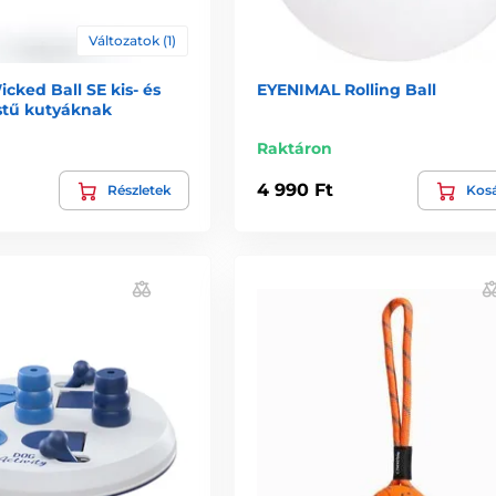
Változatok (1)
cked Ball SE kis- és
EYENIMAL Rolling Ball
stű kutyáknak
Raktáron
4 990 Ft
Részletek
Kos