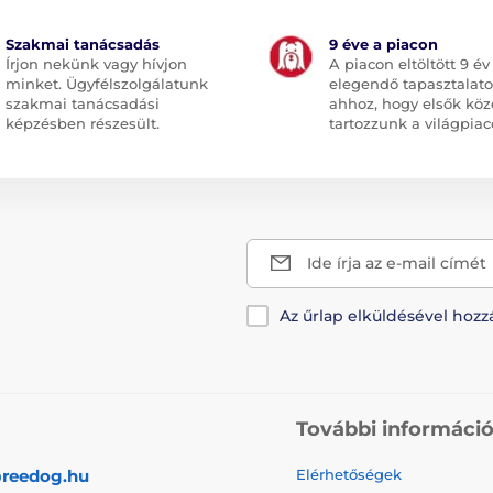
Szakmai tanácsadás
9 éve a piacon
Írjon nekünk vagy hívjon
A piacon eltöltött 9 év
minket. Ügyfélszolgálatunk
elegendő tapasztalato
szakmai tanácsadási
ahhoz, hogy elsők köz
képzésben részesült.
tartozzunk a világpiac
Ide írja az e-mail címét
Az űrlap elküldésével hozz
További informáci
reedog.hu
Elérhetőségek