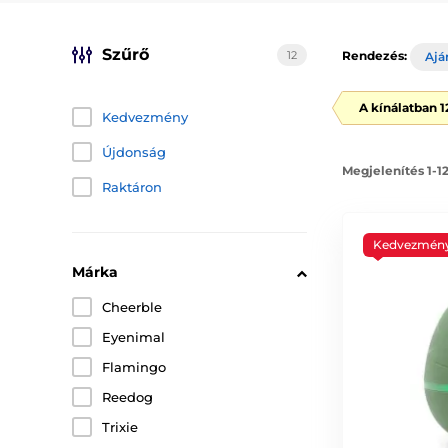
Szűrő
12
Rendezés:
Ajá
A kínálatban 
Kedvezmény
Újdonság
Megjelenítés 1-1
Raktáron
Kedvezmén
Márka
Cheerble
Eyenimal
Flamingo
Reedog
Trixie