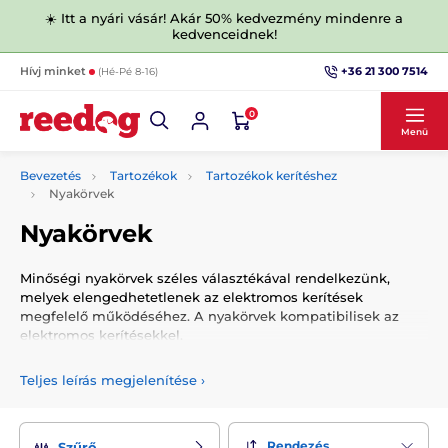
☀️ Itt a nyári vásár! Akár 50% kedvezmény mindenre a
kedvenceidnek!
+36 21 300 7514
Hívj minket
(Hé-Pé 8-16)
0
Menü
Bevezetés
Tartozékok
Tartozékok kerítéshez
Nyakörvek
Nyakörvek
Minőségi nyakörvek széles választékával rendelkezünk,
melyek elengedhetetlenek az elektromos kerítések
megfelelő működéséhez. A nyakörvek kompatibilisek az
elektromos kerítésekkel.
Teljes leírás megjelenítése
›
Rendezés
Szűrő