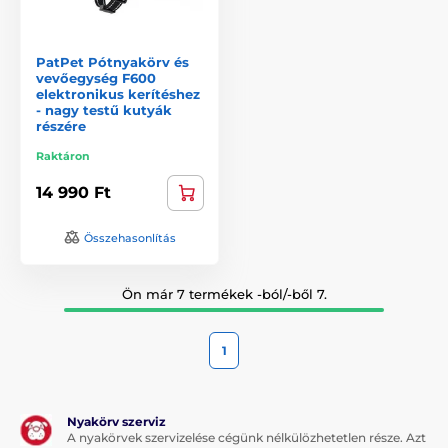
PatPet Pótnyakörv és
vevőegység F600
elektronikus kerítéshez
- nagy testű kutyák
részére
Raktáron
14 990 Ft
Összehasonlítás
Ön már 7 termékek -ból/-ből 7.
1
Nyakörv szerviz
A nyakörvek szervizelése cégünk nélkülözhetetlen része. Azt