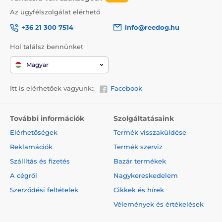
Az ügyfélszolgálat elérhető
+36 21 300 7514
info@reedog.hu
Hol találsz bennünket
Magyar
Itt is elérhetőek vagyunk::
Facebook
További információk
Szolgáltatásaink
Elérhetőségek
Termék visszaküldése
Reklamációk
Termék szerviz
Szállítás és fizetés
Bazár termékek
A cégről
Nagykereskedelem
Szerződési feltételek
Cikkek és hírek
Vélemények és értékelések