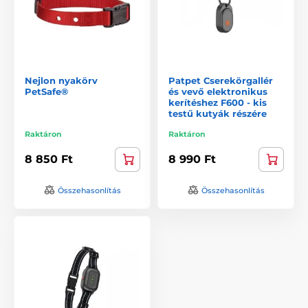
Nejlon nyakörv
Patpet Cserekörgallér
PetSafe®
és vevő elektronikus
kerítéshez F600 - kis
testű kutyák részére
Raktáron
Raktáron
8 850 Ft
8 990 Ft
Összehasonlítás
Összehasonlítás