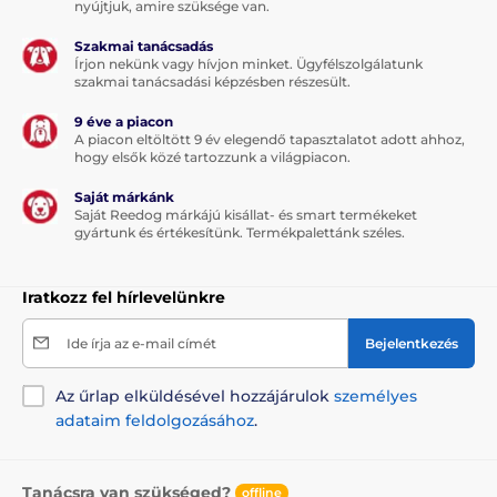
nyújtjuk, amire szüksége van.
Szakmai tanácsadás
Írjon nekünk vagy hívjon minket. Ügyfélszolgálatunk
szakmai tanácsadási képzésben részesült.
9 éve a piacon
A piacon eltöltött 9 év elegendő tapasztalatot adott ahhoz,
hogy elsők közé tartozzunk a világpiacon.
Saját márkánk
Saját Reedog márkájú kisállat- és smart termékeket
gyártunk és értékesítünk. Termékpalettánk széles.
Iratkozz fel hírlevelünkre
Ide írja az e-mail címét
Bejelentkezés
Az űrlap elküldésével hozzájárulok
személyes
adataim feldolgozásához
.
Tanácsra van szükséged?
offline